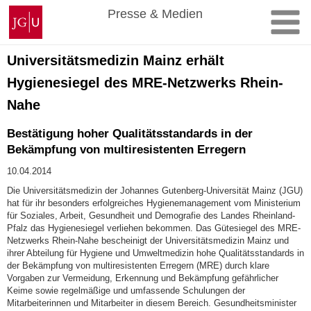
Zum
Johannes
Presse & Medien
Inhalt
Gutenberg-
springen
Universität
Mainz
Universitätsmedizin Mainz erhält
Hygienesiegel des MRE-Netzwerks Rhein-
Nahe
Bestätigung hoher Qualitätsstandards in der
Bekämpfung von multiresistenten Erregern
10.04.2014
Die Universitätsmedizin der Johannes Gutenberg-Universität Mainz (JGU)
hat für ihr besonders erfolgreiches Hygienemanagement vom Ministerium
für Soziales, Arbeit, Gesundheit und Demografie des Landes Rheinland-
Pfalz das Hygienesiegel verliehen bekommen. Das Gütesiegel des MRE-
Netzwerks Rhein-Nahe bescheinigt der Universitätsmedizin Mainz und
ihrer Abteilung für Hygiene und Umweltmedizin hohe Qualitätsstandards in
der Bekämpfung von multiresistenten Erregern (MRE) durch klare
Vorgaben zur Vermeidung, Erkennung und Bekämpfung gefährlicher
Keime sowie regelmäßige und umfassende Schulungen der
Mitarbeiterinnen und Mitarbeiter in diesem Bereich. Gesundheitsminister