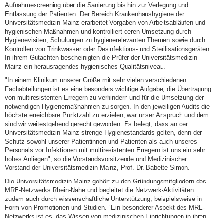
Aufnahmescreening über die Sanierung bis hin zur Verlegung und
Entlassung der Patienten. Der Bereich Krankenhaushygiene der
Universitätsmedizin Mainz erarbeitet Vorgaben von Arbeitsabläufen und
hygienischen Maßnahmen und kontrolliert deren Umsetzung durch
Hygienevisiten, Schulungen zu hygienerelevanten Themen sowie durch
Kontrollen von Trinkwasser oder Desinfektions- und Sterilisationsgeräten.
In ihrem Gutachten bescheinigten die Prüfer der Universitätsmedizin
Mainz ein herausragendes hygienisches Qualitätsniveau.
"In einem Klinikum unserer Größe mit sehr vielen verschiedenen
Fachabteilungen ist es eine besonders wichtige Aufgabe, die Übertragung
von multiresistenten Erregern zu verhindern und für die Umsetzung der
notwendigen Hygienemaßnahmen zu sorgen. In den jeweiligen Audits die
höchste erreichbare Punktzahl zu erzielen, war unser Anspruch und dem
sind wir weitestgehend gerecht geworden. Es belegt, dass an der
Universitätsmedizin Mainz strenge Hygienestandards gelten, denn der
Schutz sowohl unserer Patientinnen und Patienten als auch unseres
Personals vor Infektionen mit multiresistenten Erregern ist uns ein sehr
hohes Anliegen", so die Vorstandsvorsitzende und Medizinischer
Vorstand der Universitätsmedizin Mainz, Prof. Dr. Babette Simon.
Die Universitätsmedizin Mainz gehört zu den Gründungsmitgliedern des
MRE-Netzwerks Rhein-Nahe und begleitet die Netzwerk-Aktivitäten
zudem auch durch wissenschaftliche Unterstützung, beispielsweise in
Form von Promotionen und Studien. "Ein besonderer Aspekt des MRE-
Netzwerks ist es, das Wissen von medizinischen Einrichtungen in ihren