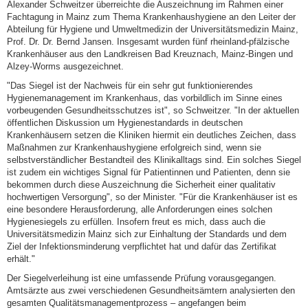
Alexander Schweitzer überreichte die Auszeichnung im Rahmen einer
Fachtagung in Mainz zum Thema Krankenhaushygiene an den Leiter der
Abteilung für Hygiene und Umweltmedizin der Universitätsmedizin Mainz,
Prof. Dr. Dr. Bernd Jansen. Insgesamt wurden fünf rheinland-pfälzische
Krankenhäuser aus den Landkreisen Bad Kreuznach, Mainz-Bingen und
Alzey-Worms ausgezeichnet.
"Das Siegel ist der Nachweis für ein sehr gut funktionierendes
Hygienemanagement im Krankenhaus, das vorbildlich im Sinne eines
vorbeugenden Gesundheitsschutzes ist", so Schweitzer. "In der aktuellen
öffentlichen Diskussion um Hygienestandards in deutschen
Krankenhäusern setzen die Kliniken hiermit ein deutliches Zeichen, dass
Maßnahmen zur Krankenhaushygiene erfolgreich sind, wenn sie
selbstverständlicher Bestandteil des Klinikalltags sind. Ein solches Siegel
ist zudem ein wichtiges Signal für Patientinnen und Patienten, denn sie
bekommen durch diese Auszeichnung die Sicherheit einer qualitativ
hochwertigen Versorgung", so der Minister. "Für die Krankenhäuser ist es
eine besondere Herausforderung, alle Anforderungen eines solchen
Hygienesiegels zu erfüllen. Insofern freut es mich, dass auch die
Universitätsmedizin Mainz sich zur Einhaltung der Standards und dem
Ziel der Infektionsminderung verpflichtet hat und dafür das Zertifikat
erhält."
Der Siegelverleihung ist eine umfassende Prüfung vorausgegangen.
Amtsärzte aus zwei verschiedenen Gesundheitsämtern analysierten den
gesamten Qualitätsmanagementprozess – angefangen beim