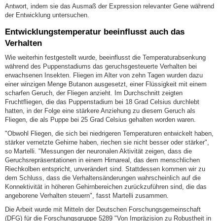
Antwort, indem sie das Ausmaß der Expression relevanter Gene während
der Entwicklung untersuchen.
Entwicklungstemperatur beeinflusst auch das
Verhalten
Wie weiterhin festgestellt wurde, beeinflusst die Temperaturabsenkung
während des Puppenstadiums das geruchsgesteuerte Verhalten bei
erwachsenen Insekten. Fliegen im Alter von zehn Tagen wurden dazu
einer winzigen Menge Butanon ausgesetzt, einer Flüssigkeit mit einem
scharfen Geruch, der Fliegen anzieht. Im Durchschnitt zeigten
Fruchtfliegen, die das Puppenstadium bei 18 Grad Celsius durchlebt
hatten, in der Folge eine stärkere Anziehung zu diesem Geruch als
Fliegen, die als Puppe bei 25 Grad Celsius gehalten worden waren.
"Obwohl Fliegen, die sich bei niedrigeren Temperaturen entwickelt haben,
stärker vernetzte Gehirne haben, riechen sie nicht besser oder stärker",
so Martelli. "Messungen der neuronalen Aktivität zeigen, dass die
Geruchsrepräsentationen in einem Hirnareal, das dem menschlichen
Riechkolben entspricht, unverändert sind. Stattdessen kommen wir zu
dem Schluss, dass die Verhaltensänderungen wahrscheinlich auf die
Konnektivität in höheren Gehirnbereichen zurückzuführen sind, die das
angeborene Verhalten steuern", fasst Martelli zusammen.
Die Arbeit wurde mit Mitteln der Deutschen Forschungsgemeinschaft
(DFG) für die Forschungsgruppe 5289 "Von Impräzision zu Robustheit in