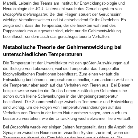
Martelli, Leiterin des Teams am Institut für Entwicklungsbiologie und
Neurobiologie der JGU. Untersucht wurde das Geruchssystem von
Drosophila melanogaster
. Bei den Fliegen steuert der Geruchssinn
wichtige Verhaltensweisen und ist entscheidend für ihr Überleben. Es
zeigte sich, dass die Temperatur, der die Insekten während des
Puppenstadiums ausgesetzt sind, nicht nur die Gehirnentwicklung
beeinflusst, sondern auch das geruchsgesteuerte Verhalten.
Metabolische Theorie der Gehirnentwicklung bei
unterschiedlichen Temperaturen
Die Temperatur ist der Umweltfaktor mit den größten Auswirkungen auf
die Biologie von Lebewesen, weil die Temperatur das Tempo aller
biophysikalischen Reaktionen beeinflusst. Zum einen verläuft die
Entwicklung bei höheren Temperaturen schneller, zum anderen wirkt sich
die Temperatur aber auch auf das Verhalten von Tieren aus. Bei Bienen
beispielsweise werden die für das Lernen zuständigen Gehirnbereiche
schon durch kleine Schwankungen in der Umgebungstemperatur
beeinflusst. Die Zusammenhänge zwischen Temperatur und Entwicklung
sind wichtig, um die Folgen von Temperaturveränderungen auf das
Verhalten von Tieren in der freien Natur vorherzusagen, aber auch um
besser zu verstehen, wie die Entwicklung wechselwarmer Tiere verläuft.
Bei
Drosophila
wurde vor einigen Jahren festgestellt, dass die Anzahl der
Synapsen zwischen Neuronen im visuellen System zunimmt, wenn die