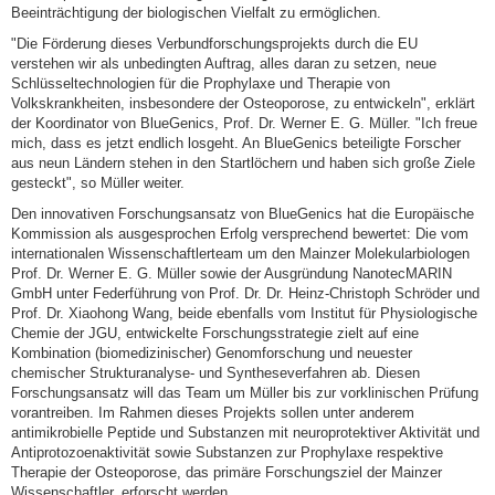
Beeinträchtigung der biologischen Vielfalt zu ermöglichen.
"Die Förderung dieses Verbundforschungsprojekts durch die EU
verstehen wir als unbedingten Auftrag, alles daran zu setzen, neue
Schlüsseltechnologien für die Prophylaxe und Therapie von
Volkskrankheiten, insbesondere der Osteoporose, zu entwickeln", erklärt
der Koordinator von BlueGenics, Prof. Dr. Werner E. G. Müller. "Ich freue
mich, dass es jetzt endlich losgeht. An BlueGenics beteiligte Forscher
aus neun Ländern stehen in den Startlöchern und haben sich große Ziele
gesteckt", so Müller weiter.
Den innovativen Forschungsansatz von BlueGenics hat die Europäische
Kommission als ausgesprochen Erfolg versprechend bewertet: Die vom
internationalen Wissenschaftlerteam um den Mainzer Molekularbiologen
Prof. Dr. Werner E. G. Müller sowie der Ausgründung NanotecMARIN
GmbH unter Federführung von Prof. Dr. Dr. Heinz-Christoph Schröder und
Prof. Dr. Xiaohong Wang, beide ebenfalls vom Institut für Physiologische
Chemie der JGU, entwickelte Forschungsstrategie zielt auf eine
Kombination (biomedizinischer) Genomforschung und neuester
chemischer Strukturanalyse- und Syntheseverfahren ab. Diesen
Forschungsansatz will das Team um Müller bis zur vorklinischen Prüfung
vorantreiben. Im Rahmen dieses Projekts sollen unter anderem
antimikrobielle Peptide und Substanzen mit neuroprotektiver Aktivität und
Antiprotozoenaktivität sowie Substanzen zur Prophylaxe respektive
Therapie der Osteoporose, das primäre Forschungsziel der Mainzer
Wissenschaftler, erforscht werden.