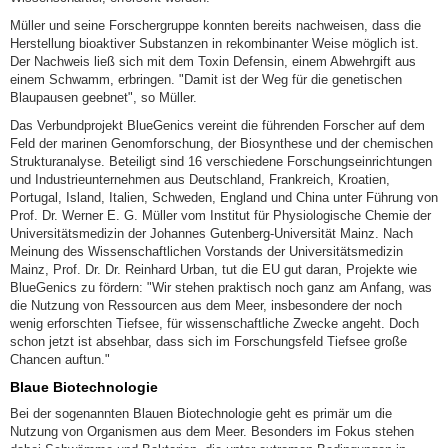
Müller und seine Forschergruppe konnten bereits nachweisen, dass die
Herstellung bioaktiver Substanzen in rekombinanter Weise möglich ist.
Der Nachweis ließ sich mit dem Toxin Defensin, einem Abwehrgift aus
einem Schwamm, erbringen. "Damit ist der Weg für die genetischen
Blaupausen geebnet", so Müller.
Das Verbundprojekt BlueGenics vereint die führenden Forscher auf dem
Feld der marinen Genomforschung, der Biosynthese und der chemischen
Strukturanalyse. Beteiligt sind 16 verschiedene Forschungseinrichtungen
und Industrieunternehmen aus Deutschland, Frankreich, Kroatien,
Portugal, Island, Italien, Schweden, England und China unter Führung von
Prof. Dr. Werner E. G. Müller vom Institut für Physiologische Chemie der
Universitätsmedizin der Johannes Gutenberg-Universität Mainz. Nach
Meinung des Wissenschaftlichen Vorstands der Universitätsmedizin
Mainz, Prof. Dr. Dr. Reinhard Urban, tut die EU gut daran, Projekte wie
BlueGenics zu fördern: "Wir stehen praktisch noch ganz am Anfang, was
die Nutzung von Ressourcen aus dem Meer, insbesondere der noch
wenig erforschten Tiefsee, für wissenschaftliche Zwecke angeht. Doch
schon jetzt ist absehbar, dass sich im Forschungsfeld Tiefsee große
Chancen auftun."
Blaue Biotechnologie
Bei der sogenannten Blauen Biotechnologie geht es primär um die
Nutzung von Organismen aus dem Meer. Besonders im Fokus stehen