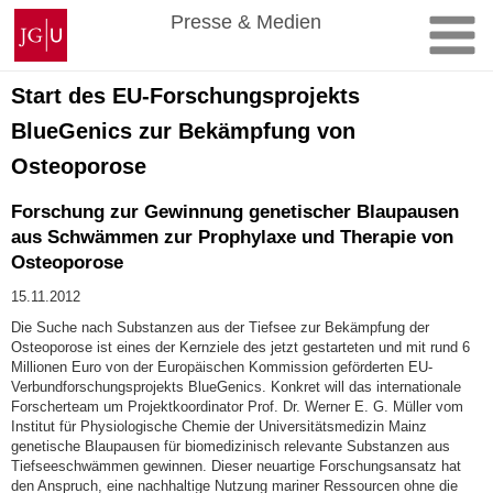
Zum
Johannes
Presse & Medien
Inhalt
Gutenberg-
springen
Universität
Mainz
Start des EU-Forschungsprojekts
BlueGenics zur Bekämpfung von
Osteoporose
Forschung zur Gewinnung genetischer Blaupausen
aus Schwämmen zur Prophylaxe und Therapie von
Osteoporose
15.11.2012
Die Suche nach Substanzen aus der Tiefsee zur Bekämpfung der
Osteoporose ist eines der Kernziele des jetzt gestarteten und mit rund 6
Millionen Euro von der Europäischen Kommission geförderten EU-
Verbundforschungsprojekts BlueGenics. Konkret will das internationale
Forscherteam um Projektkoordinator Prof. Dr. Werner E. G. Müller vom
Institut für Physiologische Chemie der Universitätsmedizin Mainz
genetische Blaupausen für biomedizinisch relevante Substanzen aus
Tiefseeschwämmen gewinnen. Dieser neuartige Forschungsansatz hat
den Anspruch, eine nachhaltige Nutzung mariner Ressourcen ohne die