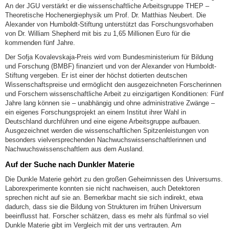
An der JGU verstärkt er die wissenschaftliche Arbeitsgruppe THEP –
Theoretische Hochenergiephysik um Prof. Dr. Matthias Neubert. Die
Alexander von Humboldt-Stiftung unterstützt das Forschungsvorhaben
von Dr. William Shepherd mit bis zu 1,65 Millionen Euro für die
kommenden fünf Jahre.
Der Sofja Kovalevskaja-Preis wird vom Bundesministerium für Bildung
und Forschung (BMBF) finanziert und von der Alexander von Humboldt-
Stiftung vergeben. Er ist einer der höchst dotierten deutschen
Wissenschaftspreise und ermöglicht den ausgezeichneten Forscherinnen
und Forschern wissenschaftliche Arbeit zu einzigartigen Konditionen: Fünf
Jahre lang können sie – unabhängig und ohne administrative Zwänge –
ein eigenes Forschungsprojekt an einem Institut ihrer Wahl in
Deutschland durchführen und eine eigene Arbeitsgruppe aufbauen.
Ausgezeichnet werden die wissenschaftlichen Spitzenleistungen von
besonders vielversprechenden Nachwuchswissenschaftlerinnen und
Nachwuchswissenschaftlern aus dem Ausland.
Auf der Suche nach Dunkler Materie
Die Dunkle Materie gehört zu den großen Geheimnissen des Universums.
Laborexperimente konnten sie nicht nachweisen, auch Detektoren
sprechen nicht auf sie an. Bemerkbar macht sie sich indirekt, etwa
dadurch, dass sie die Bildung von Strukturen im frühen Universum
beeinflusst hat. Forscher schätzen, dass es mehr als fünfmal so viel
Dunkle Materie gibt im Vergleich mit der uns vertrauten. Am