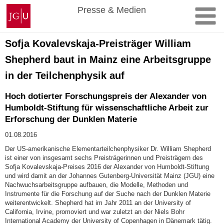
Zum
Johannes
Presse & Medien
Inhalt
Gutenberg-
springen
Universität
Mainz
Sofja Kovalevskaja-Preisträger William
Shepherd baut in Mainz eine Arbeitsgruppe
in der Teilchenphysik auf
Hoch dotierter Forschungspreis der Alexander von
Humboldt-Stiftung für wissenschaftliche Arbeit zur
Erforschung der Dunklen Materie
01.08.2016
Der US-amerikanische Elementarteilchenphysiker Dr. William Shepherd
ist einer von insgesamt sechs Preisträgerinnen und Preisträgern des
Sofja Kovalevskaja-Preises 2016 der Alexander von Humboldt-Stiftung
und wird damit an der Johannes Gutenberg-Universität Mainz (JGU) eine
Nachwuchsarbeitsgruppe aufbauen, die Modelle, Methoden und
Instrumente für die Forschung auf der Suche nach der Dunklen Materie
weiterentwickelt. Shepherd hat im Jahr 2011 an der University of
California, Irvine, promoviert und war zuletzt an der Niels Bohr
International Academy der University of Copenhagen in Dänemark tätig.