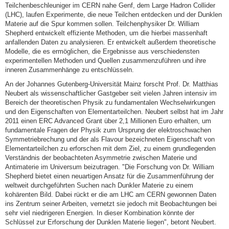
Teilchenbeschleuniger im CERN nahe Genf, dem Large Hadron Collider
(LHC), laufen Experimente, die neue Teilchen entdecken und der Dunklen
Materie auf die Spur kommen sollen. Teilchenphysiker Dr. William
Shepherd entwickelt effiziente Methoden, um die hierbei massenhaft
anfallenden Daten zu analysieren. Er entwickelt außerdem theoretische
Modelle, die es ermöglichen, die Ergebnisse aus verschiedensten
experimentellen Methoden und Quellen zusammenzuführen und ihre
inneren Zusammenhänge zu entschlüsseln.
An der Johannes Gutenberg-Universität Mainz forscht Prof. Dr. Matthias
Neubert als wissenschaftlicher Gastgeber seit vielen Jahren intensiv im
Bereich der theoretischen Physik zu fundamentalen Wechselwirkungen
und den Eigenschaften von Elementarteilchen. Neubert selbst hat im Jahr
2011 einen ERC Advanced Grant über 2,1 Millionen Euro erhalten, um
fundamentale Fragen der Physik zum Ursprung der elektroschwachen
Symmetriebrechung und der als Flavour bezeichneten Eigenschaft von
Elementarteilchen zu erforschen mit dem Ziel, zu einem grundlegenden
Verständnis der beobachteten Asymmetrie zwischen Materie und
Antimaterie im Universum beizutragen. "Die Forschung von Dr. William
Shepherd bietet einen neuartigen Ansatz für die Zusammenführung der
weltweit durchgeführten Suchen nach Dunkler Materie zu einem
kohärenten Bild. Dabei rückt er die am LHC am CERN gewonnen Daten
ins Zentrum seiner Arbeiten, vernetzt sie jedoch mit Beobachtungen bei
sehr viel niedrigeren Energien. In dieser Kombination könnte der
Schlüssel zur Erforschung der Dunklen Materie liegen", betont Neubert.