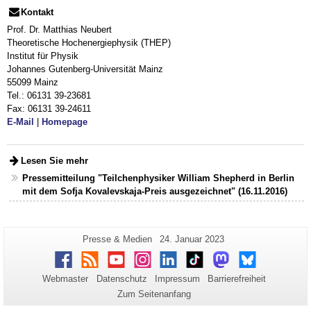
Kontakt
Prof. Dr. Matthias Neubert
Theoretische Hochenergiephysik (THEP)
Institut für Physik
Johannes Gutenberg-Universität Mainz
55099 Mainz
Tel.: 06131 39-23681
Fax: 06131 39-24611
E-Mail
|
Homepage
Lesen Sie mehr
Pressemitteilung "Teilchenphysiker William Shepherd in Berlin
mit dem Sofja Kovalevskaja-Preis ausgezeichnet" (16.11.2016)
Zusätzliche
Seiten-
Letzte
Presse & Medien
24. Januar 2023
Name:
Aktualisierung:
Informationen
Facebook
RSS
Youtube
Instagram
LinkedIn
TikTok
Mastodon
Bluesky
zu
Webmaster
Datenschutz
Impressum
Barrierefreiheit
dieser
Zum Seitenanfang
Seite