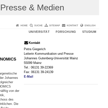
Presse & Medien
HOME
SUCHE
SITEMAP
KONTAKT
ENGLISH
UNIVERSITÄT
FORSCHUNG
STUDIUM
Kontakt
Petra Giegerich
Leiterin Kommunikation und Presse
Johannes Gutenberg-Universität Mainz
GENOMICS
55099 Mainz
Tel.: 06131 39-22369
Fax: 06131 39-24139
argenetische
E-Mail
der Johannes
lgreicher
GENOMICS
älftig von der
tik,
schoss des
rklichen. Die