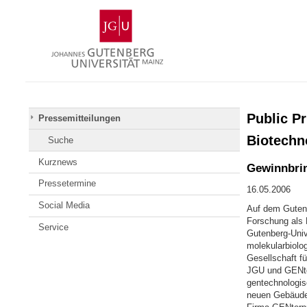
Zum
Johannes
Inhalt
Gutenberg-
springen
Universität
Mainz
Public Pr
Pressemitteilungen
Biotechn
Suche
Kurznews
Gewinnbri
Pressetermine
16.05.2006
Social Media
Auf dem Gutenb
Forschung als 
Service
Gutenberg-Univ
molekularbiolo
Gesellschaft f
JGU und GENter
gentechnologis
neuen Gebäudes