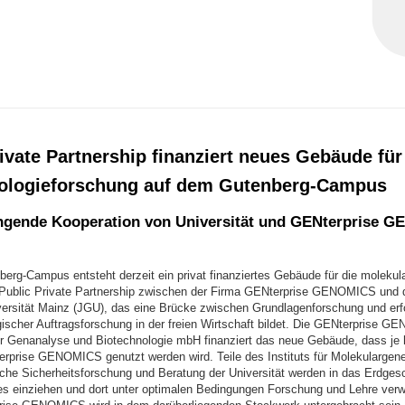
ivate Partnership finanziert neues Gebäude für
ologieforschung auf dem Gutenberg-Campus
ngende Kooperation von Universität und GENterprise 
erg-Campus entsteht derzeit ein privat finanziertes Gebäude für die molekul
Public Private Partnership zwischen der Firma GENterprise GENOMICS und 
ersität Mainz (JGU), das eine Brücke zwischen Grundlagenforschung und erfo
gischer Auftragsforschung in der freien Wirtschaft bildet. Die GENterprise 
ür Genanalyse und Biotechnologie mbH finanziert das neue Gebäude, dass je h
prise GENOMICS genutzt werden wird. Teile des Instituts für Molekulargene
che Sicherheitsforschung und Beratung der Universität werden in das Erdge
 einziehen und dort unter optimalen Bedingungen Forschung und Lehre verwi