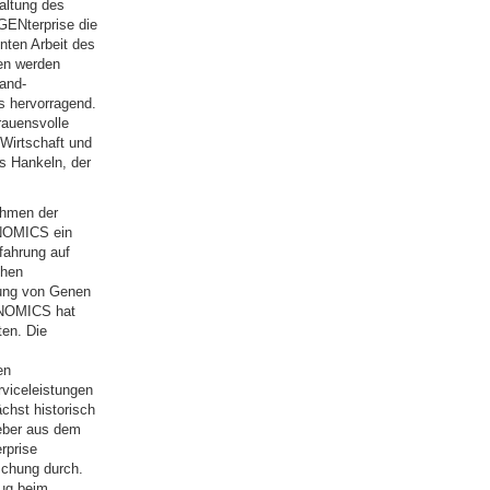
Haltung des
GENterprise die
enten Arbeit des
sen werden
and-
s hervorragend.
rauensvolle
 Wirtschaft und
as Hankeln, der
ehmen der
ENOMICS ein
fahrung auf
chen
rung von Genen
ENOMICS hat
ten. Die
en
rviceleistungen
chst historisch
eber aus dem
rprise
chung durch.
zug beim