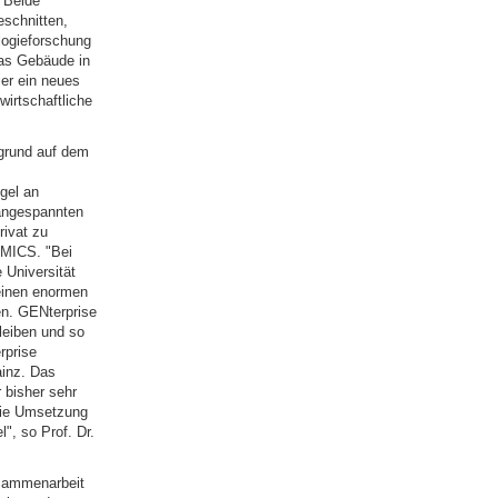
 Beide
eschnitten,
logieforschung
das Gebäude in
ier ein neues
irtschaftliche
ugrund auf dem
gel an
 angespannten
rivat zu
OMICS. "Bei
 Universität
 einen enormen
en. GENterprise
leiben und so
rprise
inz. Das
 bisher sehr
Die Umsetzung
", so Prof. Dr.
usammenarbeit