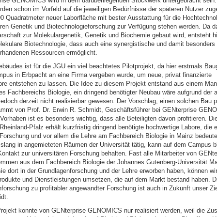
ise GENOMICS wird in dem darüberliegenden Stockwerk untergebracht sein.
den schon im Vorfeld auf die jeweiligen Bedürfnisse der späteren Nutzer zug
0 Quadratmeter neuer Laborfläche mit bester Ausstattung für die Hochtechno
aren Genetik und Biotechnologieforschung zur Verfügung stehen werden. Da 
arschaft zur Molekulargenetik, Genetik und Biochemie gebaut wird, entsteht h
lekulare Biotechnologie, dass auch eine synergistische und damit besonders w
rhandenen Ressourcen ermöglicht.
bäudes ist für die JGU ein viel beachtetes Pilotprojekt, da hier erstmals Ba
mpus in Erbpacht an eine Firma vergeben wurde, um neue, privat finanzierte
re entstehen zu lassen. Die Idee zu diesem Projekt entstand aus einem Man
s Fachbereichs Biologie, ein dringend benötigter Neubau wäre aufgrund der
edoch derzeit nicht realisierbar gewesen. Der Vorschlag, einen solchen Bau p
tammt von Prof. Dr. Erwin R. Schmidt, Geschäftsführer bei GENterprise GEN
orhaben ist es besonders wichtig, dass alle Beteiligten davon profitieren. Die
heinland-Pfalz erhält kurzfristig dringend benötigte hochwertige Labore, die
 Forschung und vor allem die Lehre am Fachbereich Biologie in Mainz bedeut
ang in angemieteten Räumen der Universität tätig, kann auf dem Campus b
ontakt zur universitären Forschung behalten. Fast alle Mitarbeiter von GENte
en aus dem Fachbereich Biologie der Johannes Gutenberg-Universität Ma
ie dort in der Grundlagenforschung und der Lehre erworben haben, können wir
 Produkte und Dienstleistungen umsetzen, die auf dem Markt bestand haben. 
orschung zu profitabler angewandter Forschung ist auch in Zukunft unser Ziel
dt.
ojekt konnte von GENterprise GENOMICS nur realisiert werden, weil die Z