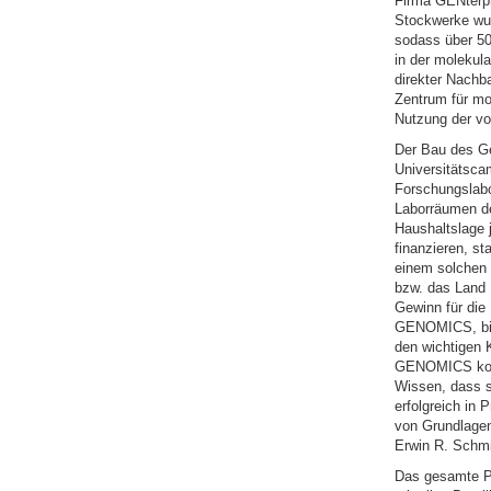
Firma GENterpr
Stockwerke wur
sodass über 50
in der molekul
direkter Nachb
Zentrum für mo
Nutzung der vo
Der Bau des Ge
Universitätsca
Forschungslabo
Laborräumen de
Haushaltslage j
finanzieren, s
einem solchen V
bzw. das Land R
Gewinn für die
GENOMICS, bisl
den wichtigen K
GENOMICS komm
Wissen, dass s
erfolgreich in
von Grundlagenf
Erwin R. Schmi
Das gesamte Pr