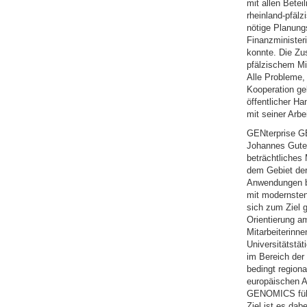
mit allen Betei
rheinland-pfäl
nötige Planungs
Finanzminister
konnte. Die Zu
pfälzischem Mi
Alle Probleme,
Kooperation ge
öffentlicher Ha
mit seiner Arb
GENterprise GE
Johannes Guten
beträchtliches
dem Gebiet der
Anwendungen be
mit modernste
sich zum Ziel 
Orientierung a
Mitarbeiterinn
Universitätstät
im Bereich der
bedingt region
europäischen A
GENOMICS führ
Ziel ist es da