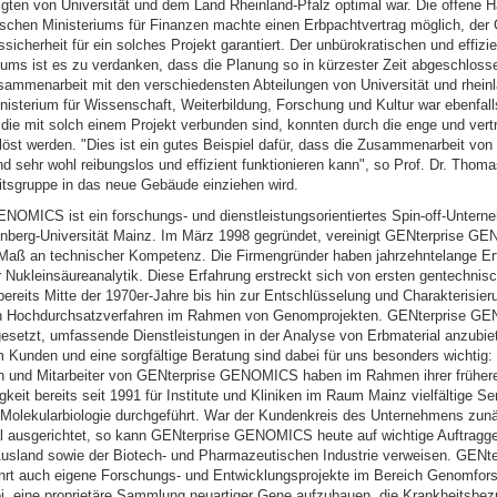
ligten von Universität und dem Land Rheinland-Pfalz optimal war. Die offene 
zischen Ministeriums für Finanzen machte einen Erbpachtvertrag möglich, der 
sicherheit für ein solches Projekt garantiert. Der unbürokratischen und effizi
iums ist es zu verdanken, dass die Planung so in kürzester Zeit abgeschlos
sammenarbeit mit den verschiedensten Abteilungen von Universität und rheinl
nisterium für Wissenschaft, Weiterbildung, Forschung und Kultur war ebenfall
 die mit solch einem Projekt verbunden sind, konnten durch die enge und vert
löst werden. "Dies ist ein gutes Beispiel dafür, dass die Zusammenarbeit von
nd sehr wohl reibungslos und effizient funktionieren kann", so Prof. Dr. Thom
eitsgruppe in das neue Gebäude einziehen wird.
NOMICS ist ein forschungs- und dienstleistungsorientiertes Spin-off-Untern
berg-Universität Mainz. Im März 1998 gegründet, vereinigt GENterprise G
 Maß an technischer Kompetenz. Die Firmengründer haben jahrzehntelange Er
 Nukleinsäureanalytik. Diese Erfahrung erstreckt sich von ersten gentechnis
reits Mitte der 1970er-Jahre bis hin zur Entschlüsselung und Charakterisie
n Hochdurchsatzverfahren im Rahmen von Genomprojekten. GENterprise G
gesetzt, umfassende Dienstleistungen in der Analyse von Erbmaterial anzubie
m Kunden und eine sorgfältige Beratung sind dabei für uns besonders wichtig:
en und Mitarbeiter von GENterprise GENOMICS haben im Rahmen ihrer früher
igkeit bereits seit 1991 für Institute und Kliniken im Raum Mainz vielfältige Se
 Molekularbiologie durchgeführt. War der Kundenkreis des Unternehmens zunä
al ausgerichtet, so kann GENterprise GENOMICS heute auf wichtige Auftragg
usland sowie der Biotech- und Pharmazeutischen Industrie verweisen. GENte
t auch eigene Forschungs- und Entwicklungsprojekte im Bereich Genomfors
bei, eine proprietäre Sammlung neuartiger Gene aufzubauen, die Krankheitsbe