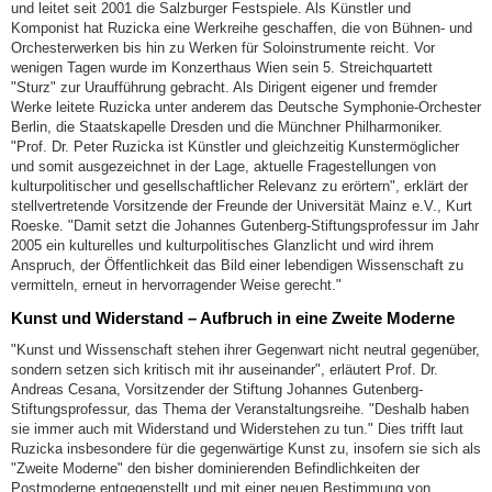
und leitet seit 2001 die Salzburger Festspiele. Als Künstler und
Komponist hat Ruzicka eine Werkreihe geschaffen, die von Bühnen- und
Orchesterwerken bis hin zu Werken für Soloinstrumente reicht. Vor
wenigen Tagen wurde im Konzerthaus Wien sein 5. Streichquartett
"Sturz" zur Uraufführung gebracht. Als Dirigent eigener und fremder
Werke leitete Ruzicka unter anderem das Deutsche Symphonie-Orchester
Berlin, die Staatskapelle Dresden und die Münchner Philharmoniker.
"Prof. Dr. Peter Ruzicka ist Künstler und gleichzeitig Kunstermöglicher
und somit ausgezeichnet in der Lage, aktuelle Fragestellungen von
kulturpolitischer und gesellschaftlicher Relevanz zu erörtern", erklärt der
stellvertretende Vorsitzende der Freunde der Universität Mainz e.V., Kurt
Roeske. "Damit setzt die Johannes Gutenberg-Stiftungsprofessur im Jahr
2005 ein kulturelles und kulturpolitisches Glanzlicht und wird ihrem
Anspruch, der Öffentlichkeit das Bild einer lebendigen Wissenschaft zu
vermitteln, erneut in hervorragender Weise gerecht."
Kunst und Widerstand – Aufbruch in eine Zweite Moderne
"Kunst und Wissenschaft stehen ihrer Gegenwart nicht neutral gegenüber,
sondern setzen sich kritisch mit ihr auseinander", erläutert Prof. Dr.
Andreas Cesana, Vorsitzender der Stiftung Johannes Gutenberg-
Stiftungsprofessur, das Thema der Veranstaltungsreihe. "Deshalb haben
sie immer auch mit Widerstand und Widerstehen zu tun." Dies trifft laut
Ruzicka insbesondere für die gegenwärtige Kunst zu, insofern sie sich als
"Zweite Moderne" den bisher dominierenden Befindlichkeiten der
Postmoderne entgegenstellt und mit einer neuen Bestimmung von