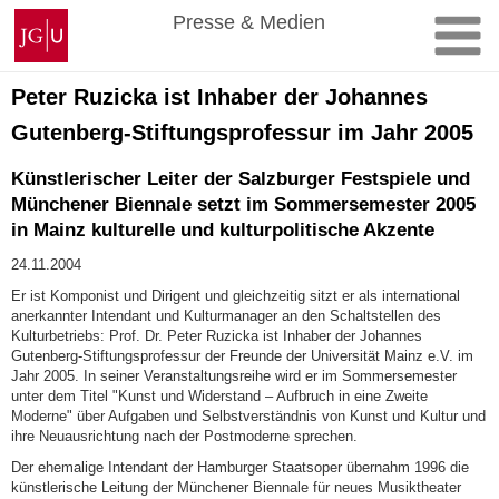
Zum
Johannes
Presse & Medien
Inhalt
Gutenberg-
springen
Universität
Mainz
Peter Ruzicka ist Inhaber der Johannes
Gutenberg-Stiftungsprofessur im Jahr 2005
Künstlerischer Leiter der Salzburger Festspiele und
Münchener Biennale setzt im Sommersemester 2005
in Mainz kulturelle und kulturpolitische Akzente
24.11.2004
Er ist Komponist und Dirigent und gleichzeitig sitzt er als international
anerkannter Intendant und Kulturmanager an den Schaltstellen des
Kulturbetriebs: Prof. Dr. Peter Ruzicka ist Inhaber der Johannes
Gutenberg-Stiftungsprofessur der Freunde der Universität Mainz e.V. im
Jahr 2005. In seiner Veranstaltungsreihe wird er im Sommersemester
unter dem Titel "Kunst und Widerstand – Aufbruch in eine Zweite
Moderne" über Aufgaben und Selbstverständnis von Kunst und Kultur und
ihre Neuausrichtung nach der Postmoderne sprechen.
Der ehemalige Intendant der Hamburger Staatsoper übernahm 1996 die
künstlerische Leitung der Münchener Biennale für neues Musiktheater