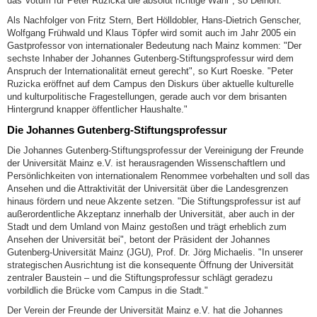
das Votum für Peter Ruzicka die absolut richtige Wahl", so Delnon.
Als Nachfolger von Fritz Stern, Bert Hölldobler, Hans-Dietrich Genscher,
Wolfgang Frühwald und Klaus Töpfer wird somit auch im Jahr 2005 ein
Gastprofessor von internationaler Bedeutung nach Mainz kommen: "Der
sechste Inhaber der Johannes Gutenberg-Stiftungsprofessur wird dem
Anspruch der Internationalität erneut gerecht", so Kurt Roeske. "Peter
Ruzicka eröffnet auf dem Campus den Diskurs über aktuelle kulturelle
und kulturpolitische Fragestellungen, gerade auch vor dem brisanten
Hintergrund knapper öffentlicher Haushalte."
Die Johannes Gutenberg-Stiftungsprofessur
Die Johannes Gutenberg-Stiftungsprofessur der Vereinigung der Freunde
der Universität Mainz e.V. ist herausragenden Wissenschaftlern und
Persönlichkeiten von internationalem Renommee vorbehalten und soll das
Ansehen und die Attraktivität der Universität über die Landesgrenzen
hinaus fördern und neue Akzente setzen. "Die Stiftungsprofessur ist auf
außerordentliche Akzeptanz innerhalb der Universität, aber auch in der
Stadt und dem Umland von Mainz gestoßen und trägt erheblich zum
Ansehen der Universität bei", betont der Präsident der Johannes
Gutenberg-Universität Mainz (JGU), Prof. Dr. Jörg Michaelis. "In unserer
strategischen Ausrichtung ist die konsequente Öffnung der Universität
zentraler Baustein – und die Stiftungsprofessur schlägt geradezu
vorbildlich die Brücke vom Campus in die Stadt."
Der Verein der Freunde der Universität Mainz e.V. hat die Johannes