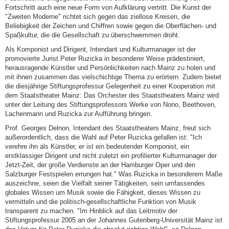
Fortschritt auch eine neue Form von Aufklärung vertritt. Die Kunst der
"Zweiten Moderne" richtet sich gegen das ziellose Kreisen, die
Beliebigkeit der Zeichen und Chiffren sowie gegen die Oberflächen- und
Spaßkultur, die die Gesellschaft zu überschwemmen droht.
Als Komponist und Dirigent, Intendant und Kulturmanager ist der
promovierte Jurist Peter Ruzicka in besonderer Weise prädestiniert,
herausragende Künstler und Persönlichkeiten nach Mainz zu holen und
mit ihnen zusammen das vielschichtige Thema zu erörtern. Zudem bietet
die diesjährige Stiftungsprofessur Gelegenheit zu einer Kooperation mit
dem Staatstheater Mainz: Das Orchester des Staatstheaters Mainz wird
unter der Leitung des Stiftungsprofessors Werke von Nono, Beethoven,
Lachenmann und Ruzicka zur Aufführung bringen.
Prof. Georges Delnon, Intendant des Staatstheaters Mainz, freut sich
außerordentlich, dass die Wahl auf Peter Ruzicka gefallen ist: "Ich
verehre ihn als Künstler, er ist ein bedeutender Komponist, ein
erstklassiger Dirigent und nicht zuletzt ein profilierter Kulturmanager der
Jetzt-Zeit, der große Verdienste an der Hamburger Oper und den
Salzburger Festspielen errungen hat." Was Ruzicka in besonderem Maße
auszeichne, seien die Vielfalt seiner Tätigkeiten, sein umfassendes
globales Wissen um Musik sowie die Fähigkeit, dieses Wissen zu
vermitteln und die politisch-gesellschaftliche Funktion von Musik
transparent zu machen. "Im Hinblick auf das Leitmotiv der
Stiftungsprofessur 2005 an der Johannes Gutenberg-Universität Mainz ist