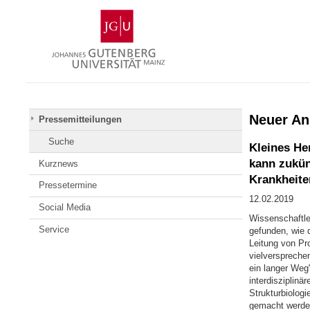
Zum
Johannes
Inhalt
Gutenberg-
springen
Universität
Mainz
Neuer An
Pressemitteilungen
Suche
Kleines He
kann zukün
Kurznews
Krankheite
Pressetermine
12.02.2019
Social Media
Wissenschaftle
Service
gefunden, wie 
Leitung von Pr
vielverspreche
ein langer Weg
interdisziplinä
Strukturbiologi
gemacht werden