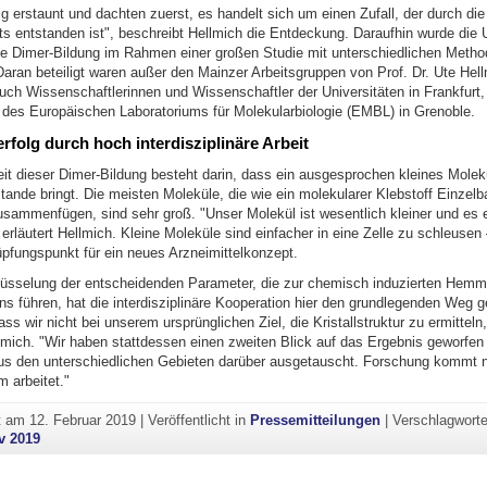
ig erstaunt und dachten zuerst, es handelt sich um einen Zufall, der durch d
s entstanden ist", beschreibt Hellmich die Entdeckung. Daraufhin wurde die
die Dimer-Bildung im Rahmen einer großen Studie mit unterschiedlichen Metho
Daran beteiligt waren außer den Mainzer Arbeitsgruppen von Prof. Dr. Ute Hell
auch Wissenschaftlerinnen und Wissenschaftler der Universitäten in Frankfurt
 des Europäischen Laboratoriums für Molekularbiologie (EMBL) in Grenoble.
folg durch hoch interdisziplinäre Arbeit
it dieser Dimer-Bildung besteht darin, dass ein ausgesprochen kleines Molekü
ande bringt. Die meisten Moleküle, die wie ein molekularer Klebstoff Einzelb
sammenfügen, sind sehr groß. "Unser Molekül ist wesentlich kleiner und es 
, erläutert Hellmich. Kleine Moleküle sind einfacher in eine Zelle zu schleusen 
pfungspunkt für ein neues Arzneimittelkonzept.
lüsselung der entscheidenden Parameter, die zur chemisch induzierten Hem
ns führen, hat die interdisziplinäre Kooperation hier den grundlegenden Weg g
ass wir nicht bei unserem ursprünglichen Ziel, die Kristallstruktur zu ermitteln
lmich. "Wir haben stattdessen einen zweiten Blick auf das Ergebnis geworfe
us den unterschiedlichen Gebieten darüber ausgetauscht. Forschung kommt 
 arbeitet."
ht am
12. Februar 2019
|
Veröffentlicht in
Pressemitteilungen
|
Verschlagworte
v 2019