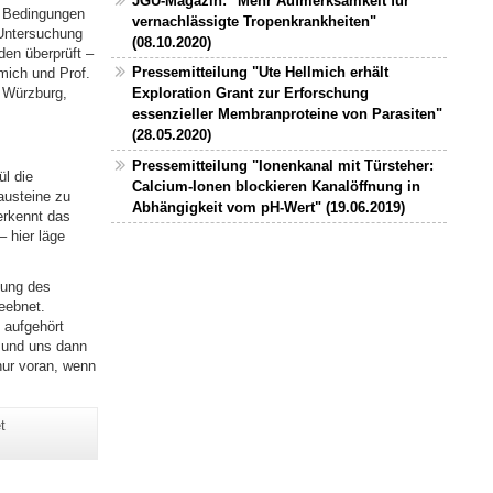
JGU-Magazin: "Mehr Aufmerksamkeit für
ie Bedingungen
vernachlässigte Tropenkrankheiten"
 Untersuchung
(08.10.2020)
den überprüft –
Pressemitteilung "Ute Hellmich erhält
mich und Prof.
, Würzburg,
Exploration Grant zur Erforschung
essenzieller Membranproteine von Parasiten"
(28.05.2020)
Pressemitteilung "Ionenkanal mit Türsteher:
l die
Calcium-Ionen blockieren Kanalöffnung in
austeine zu
Abhängigkeit vom pH-Wert" (19.06.2019)
erkennt das
– hier läge
mung des
eebnet.
, aufgehört
n und uns dann
nur voran, wenn
t