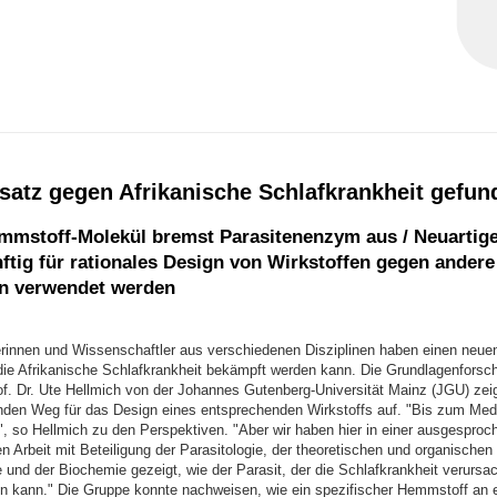
satz gegen Afrikanische Schlafkrankheit gefun
mmstoff-Molekül bremst Parasitenenzym aus / Neuartig
ftig für rationales Design von Wirkstoffen gegen andere
n verwendet werden
rinnen und Wissenschaftler aus verschiedenen Disziplinen haben einen neue
die Afrikanische Schlafkrankheit bekämpft werden kann. Die Grundlagenforsch
of. Dr. Ute Hellmich von der Johannes Gutenberg-Universität Mainz (JGU) zeig
nden Weg für das Design eines entsprechenden Wirkstoffs auf. "Bis zum Med
", so Hellmich zu den Perspektiven. "Aber wir haben hier in einer ausgesproc
ren Arbeit mit Beteiligung der Parasitologie, der theoretischen und organische
e und der Biochemie gezeigt, wie der Parasit, der die Schlafkrankheit verursa
 kann." Die Gruppe konnte nachweisen, wie ein spezifischer Hemmstoff an 