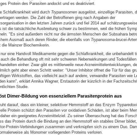
ges Protein des Parasiten andockt und es deaktiviert.
he Schlafkrankheit wird durch
Trypanosomen
ausgelöst, einzellige Parasiten, d
bertragen werden. Die Zahl der Betroffenen ging nach Angaben der
sorganisation in den letzten Jahren zurück und fiel 2014 auf schätzungsweis
ngs ist die tatsächliche Ausbreitung schwer zu bestimmen, weil die frühen Sy
neln. "Es sind außerdem nicht nur die ärmsten Menschen der Subsahara betro
schem Ausmaß auch deren Rinder, die ebenfalls von
Trypanosoma‐brucei
‐Arten
t die Mainzer Biochemikerin.
 nur eine Handvoll Medikamente gegen die Schlafkrankheit, die unbehandelt töd
t auch die Behandlung oft mit sehr schweren Nebenwirkungen und Todesfällen 
andelten einher. Zwar gibt es mittlerweile neue Arzneimittelentwicklungen, d
ilch geht aber einen Schritt weiter: "Unser Inhibitor öffnet die Tür für das gr
ftigen Wirkstoffen, das vielleicht auch auf andere, verwandte Parasiten wie 
en kann", erklärt Annika Wagner, Erstautorin der kürzlich in der Fachzeitschr
ntlichten Studie.
st Dimer-Bildung von essenziellem Parasitenprotein aus
ruht darauf, dass ein kleiner, selektiver Hemmstoff an das Enzym
Tryparedox
elle Protein schützt den Parasiten vor oxidativen Schäden, ist aber beim Me
daher ein geeignetes Arzneimittelziel. Zu seiner Überraschung hat das Forsc
dass das Protein durch die Bindung an den Hemmstoff ein stabiles Dimer bilde
bitor-Protein-Verbindungen zusammen und verknüpfen sich zu einem Duo. Dami
ormalerweise als Monomer vorliegenden Proteins verloren.