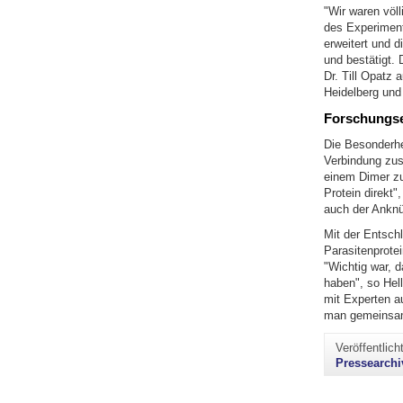
"Wir waren völl
des Experiment
erweitert und 
und bestätigt. 
Dr. Till Opatz 
Heidelberg und
Forschungser
Die Besonderhe
Verbindung zust
einem Dimer zu
Protein direkt"
auch der Anknü
Mit der Entsch
Parasitenprotei
"Wichtig war, d
haben", so Hel
mit Experten a
man gemeinsam
Veröffentlic
Pressearchi