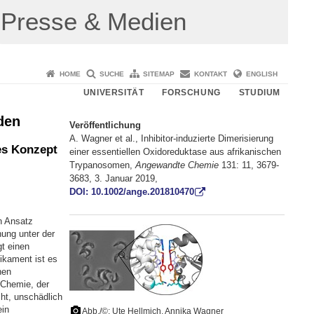
Presse & Medien
HOME
SUCHE
SITEMAP
KONTAKT
ENGLISH
UNIVERSITÄT
FORSCHUNG
STUDIUM
den
Veröffentlichung
A. Wagner et al., Inhibitor‐induzierte Dimerisierung
es Konzept
einer essentiellen Oxidoreduktase aus afrikanischen
Trypanosomen,
Angewandte Chemie
131: 11, 3679-
3683, 3. Januar 2019,
DOI: 10.1002/ange.201810470
n Ansatz
ung unter der
t einen
ikament ist es
hen
n Chemie, der
cht, unschädlich
ein
Abb./©: Ute Hellmich, Annika Wagner