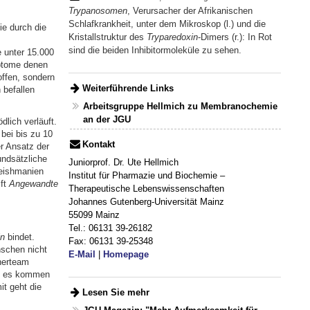
Trypanosomen
, Verursacher der Afrikanischen
Schlafkrankheit, unter dem Mikroskop (l.) und die
ie durch die
Kristallstruktur des
Tryparedoxin
-Dimers (r.): In Rot
sind die beiden Inhibitormoleküle zu sehen.
e unter 15.000
mptome denen
ffen, sondern
Weiterführende Links
 befallen
Arbeitsgruppe Hellmich zu Membranochemie
an der JGU
lich verläuft.
bei bis zu 10
Kontakt
er Ansatz der
undsätzliche
Juniorprof. Dr. Ute Hellmich
Leishmanien
Institut für Pharmazie und Biochemie –
ift
Angewandte
Therapeutische Lebenswissenschaften
Johannes Gutenberg-Universität Mainz
55099 Mainz
Tel.: 06131 39-26182
in
bindet.
Fax: 06131 39-25348
nschen nicht
E-Mail
|
Homepage
herteam
t, es kommen
t geht die
Lesen Sie mehr