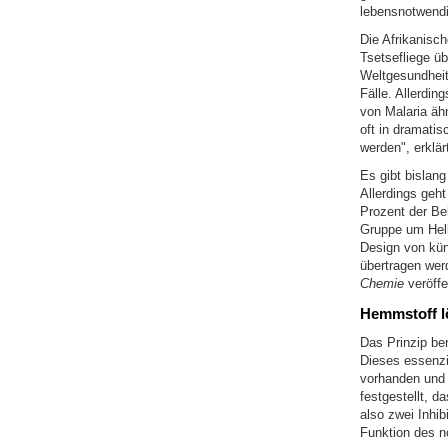
lebensnotwendi
Die Afrikanisc
Tsetsefliege ü
Weltgesundheit
Fälle. Allerdi
von Malaria äh
oft in dramati
werden", erklär
Es gibt bislang
Allerdings geh
Prozent der Beh
Gruppe um Hellm
Design von kün
übertragen werd
Chemie
veröffe
Hemmstoff lö
Das Prinzip be
Dieses essenzi
vorhanden und 
festgestellt, 
also zwei Inhi
Funktion des n