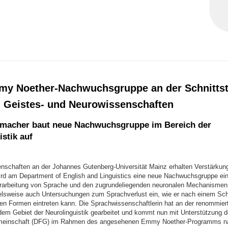
y Noether-Nachwuchsgruppe an der Schnittst
 Geistes- und Neurowissenschaften
macher baut neue Nachwuchsgruppe im Bereich der
stik auf
nschaften an der Johannes Gutenberg-Universität Mainz erhalten Verstärkung
d am Department of English and Linguistics eine neue Nachwuchsgruppe einr
erarbeitung von Sprache und den zugrundeliegenden neuronalen Mechanismen 
ielsweise auch Untersuchungen zum Sprachverlust ein, wie er nach einem Schl
hen Formen eintreten kann. Die Sprachwissenschaftlerin hat an der renommier
 dem Gebiet der Neurolinguistik gearbeitet und kommt nun mit Unterstützung 
einschaft (DFG) im Rahmen des angesehenen Emmy Noether-Programms n