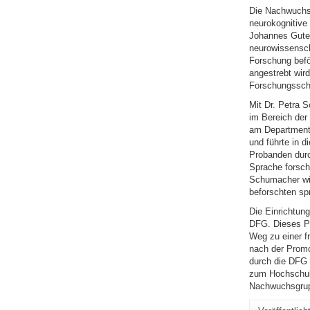
Die Nachwuchsg
neurokognitive 
Johannes Guten
neurowissensch
Forschung befö
angestrebt wir
Forschungsschw
Mit Dr. Petra 
im Bereich der
am Department o
und führte in 
Probanden durc
Sprache forsch
Schumacher wie
beforschten sp
Die Einrichtu
DFG. Dieses P
Weg zu einer f
nach der Promot
durch die DFG 
zum Hochschull
Nachwuchsgruppe