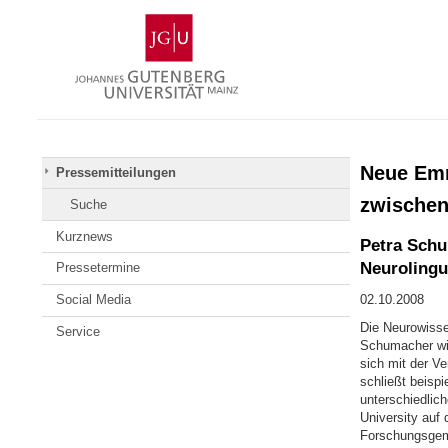
Zum
Johannes
Inhalt
Gutenberg-
springen
Universität
Mainz
Neue Emm
Pressemitteilungen
zwischen
Suche
Kurznews
Petra Schu
Neurolingui
Pressetermine
Social Media
02.10.2008
Die Neurowisse
Service
Schumacher wir
sich mit der V
schließt beisp
unterschiedlic
University auf
Forschungsgem