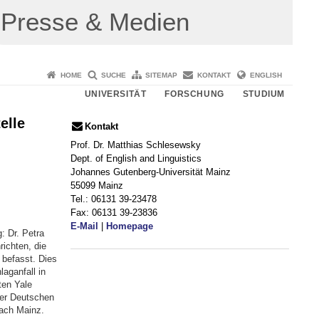
Presse & Medien
HOME
SUCHE
SITEMAP
KONTAKT
ENGLISH
UNIVERSITÄT
FORSCHUNG
STUDIUM
elle
Kontakt
Prof. Dr. Matthias Schlesewsky
Dept. of English and Linguistics
Johannes Gutenberg-Universität Mainz
55099 Mainz
Tel.: 06131 39-23478
Fax: 06131 39-23836
E-Mail
|
Homepage
: Dr. Petra
ichten, die
befasst. Dies
aganfall in
ten Yale
der Deutschen
ach Mainz.