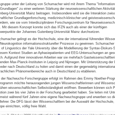
ruppe unter der Leitung von Schumacher wird mit ihrem Thema "Information
Grundlagen" zu einer weiteren Stärkung der neurowissenschaftlichen Aktivitä
berg-Universität Mainz beitragen. Insbesondere wird sie die Interaktion zwis
aftlicher Grundlagenforschung, medizinisch-klinischer und geisteswissenscha
rdern, wie sie vom Interdisziplinären Forschungszentrum für Neurowissensch
d. Mit diesem Konzept konnte sich das IFZN auch als einer der künftigen
erpunkte der Johannes Gutenberg-Universität Mainz durchsetzen.
Schumacher gelingt es der Hochschule, eine der international führenden Wisse
 Neurokognition informationsstruktureller Prozesse zu gewinnen. Schumacher
f Linguistics der Yale University über die Modellierung der Syntax-Diskurs-S
diesem Kontext Studien an Aphasiepatienten und EEG-Untersuchungen an ge
h. Aufgrund ihrer innovativen Arbeiten war sie mehrfach Gastwissenschaftler
enden Max-Planck-Instituten in Leipzig und Nijmegen. Mit Unterstützung der
der nach Deutschland zu holen und damit einen der gegenwärtig international
rachlichen Phänomenbereiche auch in Deutschland zu etablieren.
ng der Nachwuchs-Forschergruppe erfolgt im Rahmen des Emmy Noether-Pro
rogramm möchte herausragenden jungen Wissenschaftlerinnen und Wissensch
rühen wissenschaftlichen Selbstständigkeit eröffnen. Bewerben können sich P
ion zwei bis vier Jahre in der Forschung gearbeitet haben. Sie leiten mit Un
meist während fünf Jahren eine eigene Nachwuchsgruppe und erwerben so di
ehrer. Die DFG lässt den Wissenschaftlern bei der Auswahl der Hochschule, a
 einrichten, völlig freie Wahl.