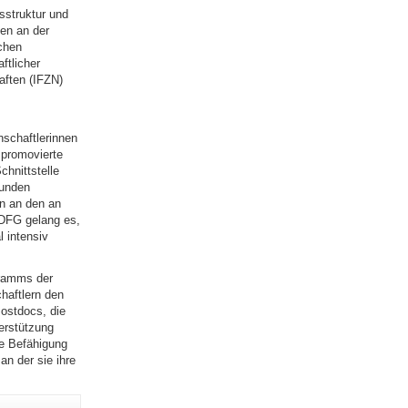
sstruktur und
ten an der
chen
ftlicher
aften (IFZN)
nschaftlerinnen
 promovierte
chnittstelle
sunden
in an den an
 DFG gelang es,
 intensiv
gramms der
aftlern den
ostdocs, die
terstützung
e Befähigung
n der sie ihre