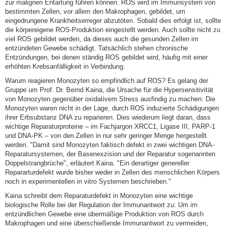
zur malignen Entartung führen können. ROS wird im Immunsystem von
bestimmten Zellen, vor allem den Makrophagen, gebildet, um
eingedrungene Krankheitserreger abzutöten. Sobald dies erfolgt ist, sollte
die körpereigene ROS-Produktion eingestellt werden. Auch sollte nicht zu
viel ROS gebildet werden, da dieses auch die gesunden Zellen im
entzündeten Gewebe schädigt. Tatsächlich stehen chronische
Entzündungen, bei denen ständig ROS gebildet wird, häufig mit einer
erhöhten Krebsanfälligkeit in Verbindung.
Warum reagieren Monozyten so empfindlich auf ROS? Es gelang der
Gruppe um Prof. Dr. Bernd Kaina, die Ursache für die Hypersensitivität
von Monozyten gegenüber oxidativem Stress ausfindig zu machen: Die
Monozyten waren nicht in der Lage, durch ROS induzierte Schädigungen
ihrer Erbsubstanz DNA zu reparieren. Dies wiederum liegt daran, dass
wichtige Reparaturproteine – im Fachjargon XRCC1, Ligase III, PARP-1
und DNA-PK – von den Zellen in nur sehr geringer Menge hergestellt
werden. "Damit sind Monozyten faktisch defekt in zwei wichtigen DNA-
Reparatursystemen, der Basenexzision und der Reparatur sogenannten
Doppelstrangbrüche", erläutert Kaina. "Ein derartiger genereller
Repararturdefekt wurde bisher weder in Zellen des menschlichen Körpers
noch in experimentellen in vitro Systemen beschrieben."
Kaina schreibt dem Reparaturdefekt in Monozyten eine wichtige
biologische Rolle bei der Regulation der Immunantwort zu: Um im
entzündlichen Gewebe eine übermäßige Produktion von ROS durch
Makrophagen und eine überschießende Immunantwort zu vermeiden,