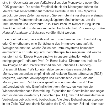
sind im Gegensatz zu den Vorläuferzellen, den Monozyten, gegenüber
ROS geschützt. Die starke Empfindlichkeit der Monozyten führen die
Mainzer Wissenschaftler auf mehrere Defekte in der DNA-Reparatur
zurück, die diese Zellen aufweisen. Sie vermuten hinter diesem erstmals
entdeckten Phänomen einen ausgeklügelten Mechanismus, um die
Immunantwort und überstarke ROS-Produktion im Körper zu regulieren.
Ihre Arbeit ist jetzt in der renommierten Fachzeitschrift
Proceedings of the
National Academy of Sciences
veröffentlicht worden.
Es ist gut bekannt, dass während der Tumortherapie durch Bestrahlung
oder Chemotherapie eine Schädigung des Immunsystems auftritt.
Weniger bekannt ist, welche Zellen des Immunsystems besonders
empfindlich auf Strahlung und Chemotherapeutika reagieren und welche
resistent sind. "Dieser Frage sind wir in unserer aktuellen Arbeit
nachgegangen", erläutert Prof. Dr. Bernd Kaina, Direktor des Insituts für
Toxikologie an der Universitätsmedizin der Johannes Gutenberg-
Universität Mainz. "Wir konnten dabei zeigen, dass menschliche
Monozyten besonders empfindlich auf reaktive Sauerstoffspezies (ROS)
reagieren, während Makrophagen und Dendritische Zellen, die aus
Monozyten durch Zytokingabe gereift wurden, resistent sind." Die
außerordentlich hohe Empfindlichkeit von Monozyten konnten die
Wissenschaftler nach Bestrahlung, Exposition mit Chemikalien und sogar
dem oxidierten low-density Lipoprotein (oxLDL), das mit Atherosklerose in
Verbindung gebracht wird, beobachten. Alle diese Behandlungen erzeugen
in der Zelle ROS und damit Schäden der DNA, die zum Zelltod, aber auch