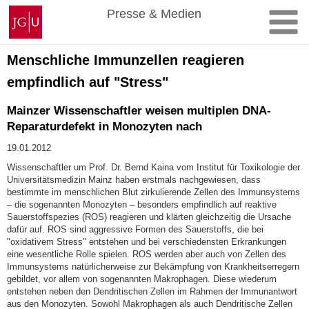
Zum
Johannes
Presse & Medien
Inhalt
Gutenberg-
springen
Universität
Mainz
Menschliche Immunzellen reagieren
empfindlich auf "Stress"
Mainzer Wissenschaftler weisen multiplen DNA-
Reparaturdefekt in Monozyten nach
19.01.2012
Wissenschaftler um Prof. Dr. Bernd Kaina vom Institut für Toxikologie der
Universitätsmedizin Mainz haben erstmals nachgewiesen, dass
bestimmte im menschlichen Blut zirkulierende Zellen des Immunsystems
– die sogenannten Monozyten – besonders empfindlich auf reaktive
Sauerstoffspezies (ROS) reagieren und klärten gleichzeitig die Ursache
dafür auf. ROS sind aggressive Formen des Sauerstoffs, die bei
"oxidativem Stress" entstehen und bei verschiedensten Erkrankungen
eine wesentliche Rolle spielen. ROS werden aber auch von Zellen des
Immunsystems natürlicherweise zur Bekämpfung von Krankheitserregern
gebildet, vor allem von sogenannten Makrophagen. Diese wiederum
entstehen neben den Dendritischen Zellen im Rahmen der Immunantwort
aus den Monozyten. Sowohl Makrophagen als auch Dendritische Zellen