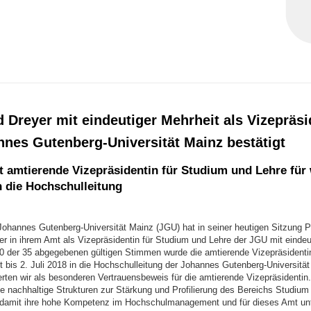
 Dreyer mit eindeutiger Mehrheit als Vizepräsi
nnes Gutenberg-Universität Mainz bestätigt
t amtierende Vizepräsidentin für Studium und Lehre für 
n die Hochschulleitung
Johannes Gutenberg-Universität Mainz (JGU) hat in seiner heutigen Sitzung Pr
er in ihrem Amt als Vizepräsidentin für Studium und Lehre der JGU mit eindeu
 30 der 35 abgegebenen gültigen Stimmen wurde die amtierende Vizepräsidentin
 bis 2. Juli 2018 in die Hochschulleitung der Johannes Gutenberg-Universitä
ten wir als besonderen Vertrauensbeweis für die amtierende Vizepräsidentin. 
ie nachhaltige Strukturen zur Stärkung und Profilierung des Bereichs Studium
 damit ihre hohe Kompetenz im Hochschulmanagement und für dieses Amt un