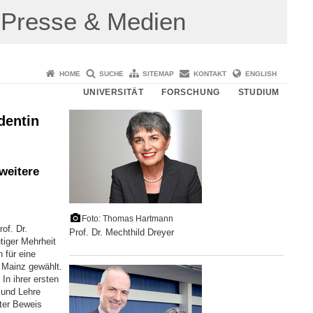
Presse & Medien
HOME
SUCHE
SITEMAP
KONTAKT
ENGLISH
UNIVERSITÄT
FORSCHUNG
STUDIUM
dentin
weitere
Foto: Thomas Hartmann
of. Dr.
Prof. Dr. Mechthild Dreyer
tiger Mehrheit
 für eine
t Mainz gewählt.
In ihrer ersten
 und Lehre
ter Beweis