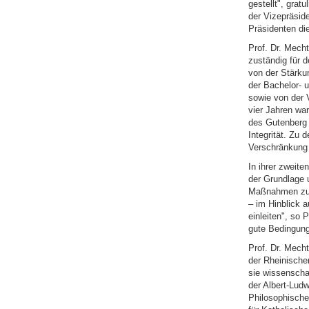
gestellt", grat
der Vizepräsid
Präsidenten di
Prof. Dr. Mecht
zuständig für d
von der Stärku
der Bachelor- 
sowie von der 
vier Jahren wa
des Gutenberg 
Integrität. Zu 
Verschränkung 
In ihrer zweite
der Grundlage 
Maßnahmen zur 
– im Hinblick 
einleiten", so 
gute Bedingunge
Prof. Dr. Mech
der Rheinische
sie wissenschaf
der Albert-Ludw
Philosophische