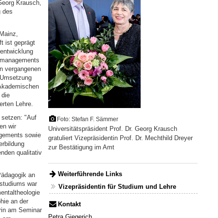
 Georg Krausch,
g des
 Mainz,
t ist geprägt
rentwicklung
ngsmanagements
en vergangenen
d Umsetzung
 Akademischen
 die
erten Lehre.
 setzen: "Auf
Foto: Stefan F. Sämmer
en wir
Universitätspräsident Prof. Dr. Georg Krausch
agements sowie
gratuliert Vizepräsidentin Prof. Dr. Mechthild Dreyer
erbildung
zur Bestätigung im Amt
nden qualitativ
Weiterführende Links
 Pädagogik an
estudiums war
Vizepräsidentin für Studium und Lehre
entaltheologie
hie an der
Kontakt
erin am Seminar
Petra Giegerich