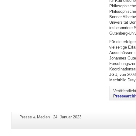
für Katholische
Philosophische
Philosophischen
Bonner Albertu
Universität Bon
insbesondere S
Gutenberg-Univ
Für die erfolg
vielseitige Er
Ausschüssen ei
Johannes Guten
Forschungszent
Koordinationsa
JGU, von 2008-
Mechthild Drey
Veröffentlic
Pressearchi
Zusätzliche
Seiten-
Letzte
Presse & Medien
24. Januar 2023
Informationen
Name:
Aktualisierung:
zu
dieser