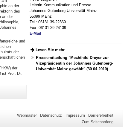
n am
Leiterin Kommunikation und Presse
phie an der
Johannes Gutenberg-Universität Mainz
rektorin des
55099 Mainz
n an der
Tel.: 06131 39-22369
hilosophie,
r Johannes
Fax: 06131 39-24139
E-Mail
fangreiche und
lichen
Lesen Sie mehr
hulrats der
enschaftlichen
Pressemitteilung "Mechthild Dreyer zur
Vizepräsidentin der Johannes Gutenberg-
 (HKW) der
Universität Mainz gewählt" (30.04.2010)
ist Prof. Dr.
t
Webmaster
Datenschutz
Impressum
Barrierefreiheit
Zum Seitenanfang