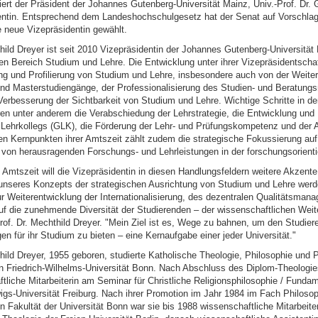
uliert der Präsident der Johannes Gutenberg-Universität Mainz, Univ.-Prof. Dr.
entin. Entsprechend dem Landeshochschulgesetz hat der Senat auf Vorschla
e neue Vizepräsidentin gewählt.
hild Dreyer ist seit 2010 Vizepräsidentin der Johannes Gutenberg-Universität
en Bereich Studium und Lehre. Die Entwicklung unter ihrer Vizepräsidentschaf
ng und Profilierung von Studium und Lehre, insbesondere auch von der Weite
und Masterstudiengänge, der Professionalisierung des Studien- und Beratu
Verbesserung der Sichtbarkeit von Studium und Lehre. Wichtige Schritte in d
ren unter anderem die Verabschiedung der Lehrstrategie, die Entwicklung un
Lehrkollegs (GLK), die Förderung der Lehr- und Prüfungskompetenz und der
den Kernpunkten ihrer Amtszeit zählt zudem die strategische Fokussierung auf
von herausragenden Forschungs- und Lehrleistungen in der forschungsorienti
n Amtszeit will die Vizepräsidentin in diesen Handlungsfeldern weitere Akzente
unseres Konzepts der strategischen Ausrichtung von Studium und Lehre werd
Weiterentwicklung der Internationalisierung, des dezentralen Qualitätsman
auf die zunehmende Diversität der Studierenden – der wissenschaftlichen Weit
Prof. Dr. Mechthild Dreyer. "Mein Ziel ist es, Wege zu bahnen, um den Studiere
n für ihr Studium zu bieten – eine Kernaufgabe einer jeder Universität."
thild Dreyer, 1955 geboren, studierte Katholische Theologie, Philosophie und
n Friedrich-Wilhelms-Universität Bonn. Nach Abschluss des Diplom-Theologi
tliche Mitarbeiterin am Seminar für Christliche Religionsphilosophie / Fundam
igs-Universität Freiburg. Nach ihrer Promotion im Jahr 1984 im Fach Philosop
n Fakultät der Universität Bonn war sie bis 1988 wissenschaftliche Mitarbeit