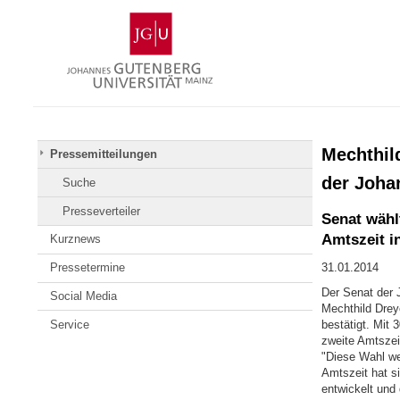
Zum
Johannes
Inhalt
Gutenberg-
springen
Universität
Mainz
Mechthild
Pressemitteilungen
der Joha
Suche
Presseverteiler
Senat wähl
Amtszeit i
Kurznews
Pressetermine
31.01.2014
Der Senat der 
Social Media
Mechthild Drey
Service
bestätigt. Mit
zweite Amtszeit
"Diese Wahl wer
Amtszeit hat s
entwickelt und