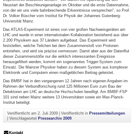
Neustart der Beschleunigeranlage im Oktober und die erste Datennahme,
von der wir uns viele bahnbrechende Erkenntnisse versprechen", so Prof.
Dr. Volker Büscher vom Institut für Physik der Johannes Gutenberg-
Universität Mainz.
Das ATLAS-Experiment ist eines von vier großen Nachweisgeräten am
LHC und wurde in einer internationalen Kollaboration bestehend aus über
2.200 Physikern aus 37 Ländern aufgebaut. Das Experiment wird
feststellen, welche Teilchen bei dem Zusammenstoß von Protonen
entstehen, und wird sie präzise vermessen. Damit aber aus der Datenflut
dieser Zusammenstöße nur die wirklich interessanten Ereignisse
herausgefiltert werden, kommt ein sogenanntes Trigger-System zum
Einsatz. Die Mainzer Physiker haben zu diesem System aus komplexer
Elektronik und Computern einen maßgeblichen Beitrag geleistet.
Das BMBF hat in den vergangenen 12 Jahren nach eigenen Angaben im
Rahmen der Verbundforschung rund 125 Millionen Euro zum Bau der
Detektoren am LHC an deutsche Hochschulen bewilligt. Am BMBF-FSP
101 sind neben Mainz weitere 13 Universitäten sowie ein Max-Planck-
Institut beteiligt.
Veröffentlicht am
2. Juli 2009
|
Veröffentlicht in
Pressemitteilungen
|
Verschlagwortet
Pressearchiv 2009
Kontakt