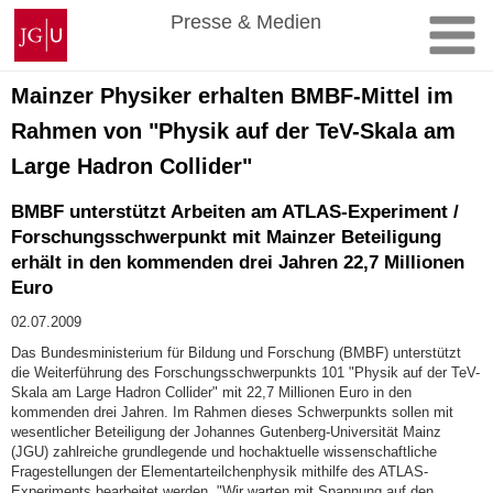
Zum
Johannes
Presse & Medien
Inhalt
Gutenberg-
springen
Universität
Mainz
Mainzer Physiker erhalten BMBF-Mittel im
Rahmen von "Physik auf der TeV-Skala am
Large Hadron Collider"
BMBF unterstützt Arbeiten am ATLAS-Experiment /
Forschungsschwerpunkt mit Mainzer Beteiligung
erhält in den kommenden drei Jahren 22,7 Millionen
Euro
02.07.2009
Das Bundesministerium für Bildung und Forschung (BMBF) unterstützt
die Weiterführung des Forschungsschwerpunkts 101 "Physik auf der TeV-
Skala am Large Hadron Collider" mit 22,7 Millionen Euro in den
kommenden drei Jahren. Im Rahmen dieses Schwerpunkts sollen mit
wesentlicher Beteiligung der Johannes Gutenberg-Universität Mainz
(JGU) zahlreiche grundlegende und hochaktuelle wissenschaftliche
Fragestellungen der Elementarteilchenphysik mithilfe des ATLAS-
Experiments bearbeitet werden. "Wir warten mit Spannung auf den