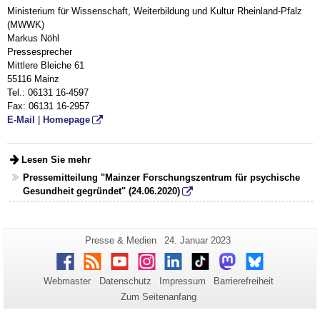
Ministerium für Wissenschaft, Weiterbildung und Kultur Rheinland-Pfalz
(MWWK)
Markus Nöhl
Pressesprecher
Mittlere Bleiche 61
55116 Mainz
Tel.: 06131 16-4597
Fax: 06131 16-2957
E-Mail
|
Homepage
Lesen Sie mehr
Pressemitteilung "Mainzer Forschungszentrum für psychische
Gesundheit gegründet" (24.06.2020)
Zusätzliche
Seiten-
Letzte
Presse & Medien
24. Januar 2023
Name:
Aktualisierung:
Informationen
Facebook
RSS
Youtube
Instagram
LinkedIn
TikTok
Mastodon
Bluesky
zu
Webmaster
Datenschutz
Impressum
Barrierefreiheit
dieser
Zum Seitenanfang
Seite