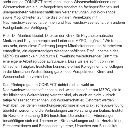
steht den an CONNECT beteiligten jungen Wissenschaftlerinnen und
Wissenschaftlern ein umfangreiches Angebot an fachspezifischen und
übergeordneten wissenschaftlichen Veranstaltungen und Workshops
sowie Möglichkeiten zur interdisziplinären Vernetzung mit
Nachwuchswissenschaftlerinnen und Nachwuchswissenschaftlern anderer
Fachgebiete zur Verfügung."
Prof. Dr. Manfred Beutel, Direktor der Klinik für Psychosomatische
Medizin und Psychotherapie und Leiter des MZPG, ergänzt: "Wir freuen
uns sehr, dass diese Förderung jungen Mitarbeiterinnen und Mitarbeitern
ermöglicht, ein eigenständiges wissenschaftliches Profil innerhalb des
MZPG zu entwickeln und durch Einwerbung weiterführender Drittmittel
eine eigene Arbeitsgruppe aufzubauen. Dass wir sie somit von ihrer
klinischen Tätigkeit freistellen können, eröffnet Kolleginnen und Kollegen
in der klinischen Weiterbildung ganz neue Perspektiven, Klinik und
Wissenschaft zu verbinden."
Das Förderprogramm CONNECT richtet sich sowohl an
Nachwuchswissenschaftlerinnen und -wissenschaftler am MZPG, die in
der klinischen Weiterbildung verortet sind, als auch an nicht klinisch
tätige Wissenschaftlerinnen und Wissenschaftler. Gefördert werden
Vorhaben, bei denen Forschungsergebnisse in die praktische Anwendung
überführt werden und die Verbindungen zur Forschung am Leibniz-Institut
für Resilienzforschung (LIR) herstellen. Die ersten fünf Förderungen
beschäftigen sich mit Themen wie Stresswirkungen auf die Herzfunktion,
Stressreaktionen und Belohnungssysteme, Ursachen von Suizidalität,