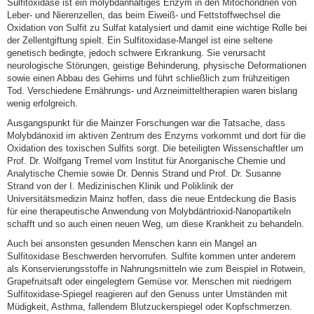
Sulfitoxidase ist ein molybdänhaltiges Enzym in den Mitochondrien von
Leber- und Nierenzellen, das beim Eiweiß- und Fettstoffwechsel die
Oxidation von Sulfit zu Sulfat katalysiert und damit eine wichtige Rolle bei
der Zellentgiftung spielt. Ein Sulfitoxidase-Mangel ist eine seltene
genetisch bedingte, jedoch schwere Erkrankung. Sie verursacht
neurologische Störungen, geistige Behinderung, physische Deformationen
sowie einen Abbau des Gehirns und führt schließlich zum frühzeitigen
Tod. Verschiedene Ernährungs- und Arzneimitteltherapien waren bislang
wenig erfolgreich.
Ausgangspunkt für die Mainzer Forschungen war die Tatsache, dass
Molybdänoxid im aktiven Zentrum des Enzyms vorkommt und dort für die
Oxidation des toxischen Sulfits sorgt. Die beteiligten Wissenschaftler um
Prof. Dr. Wolfgang Tremel vom Institut für Anorganische Chemie und
Analytische Chemie sowie Dr. Dennis Strand und Prof. Dr. Susanne
Strand von der I. Medizinischen Klinik und Poliklinik der
Universitätsmedizin Mainz hoffen, dass die neue Entdeckung die Basis
für eine therapeutische Anwendung von Molybdäntrioxid-Nanopartikeln
schafft und so auch einen neuen Weg, um diese Krankheit zu behandeln.
Auch bei ansonsten gesunden Menschen kann ein Mangel an
Sulfitoxidase Beschwerden hervorrufen. Sulfite kommen unter anderem
als Konservierungsstoffe in Nahrungsmitteln wie zum Beispiel in Rotwein,
Grapefruitsaft oder eingelegtem Gemüse vor. Menschen mit niedrigem
Sulfitoxidase-Spiegel reagieren auf den Genuss unter Umständen mit
Müdigkeit, Asthma, fallendem Blutzuckerspiegel oder Kopfschmerzen.