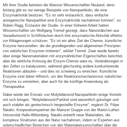
Mit ihrer Studie betreten die Mainzer Wissenschaftler Neuland, denn
bislang gibt es nur wenige Beispiele von Nanopartikeln, die eine
Enzymaktivität besitzen. "Es ist sehr erstaunlich, dass einfache
anorganische Nanopartikel eine Enzymaktivität nachahmen können", so
Ruben Ragg, Erstautor der Studie. In einer früheren Arbeit hatten
Wissenschaftler um Wolfgang Tremel gezeigt, dass Nanostäbchen aus
Vanadiumoxid in Schiffslacken durch ihre enzymatische Aktivität effektiv
vor Ablagerungen schützen. "Es ist ein altes Ziel der Chemie, künstliche
Enzyme herzustellen, die die grundlegenden und allgemeinen Prinzipien
von natürlichen Enzymen imitieren", erklärt Tremel. Zwar wurde bereits
über einige Nanomaterialien mit enzymähnlichen Eigenschaften berichtet,
aber die wirkliche Krönung der Enzym-Chemie wäre es, Veränderungen in
den Zellen zu katalysieren, während gleichzeitig andere konkurrierende
Reaktionen ablaufen – und dies ist schwierig zu erreichen. Künstliche
Enzyme sind daher hilfreich, um den Reaktionsmechanismus natürlicher
Enzyme zu verstehen, aber auch für die künftige Anwendung als
Therapeutika.
Dabei würde der Einsatz von Molybdänoxid-Nanopartikeln einige Vorteile
mit sich bringen. "Molybdänoxid-Partikel sind wesentlich günstiger und
auch stabiler als gentechnisch hergestellte Enzyme", ergänzt Dr. Filipe
Natalio, Kooperationspartner der Mainzer Gruppe von der Martin-Luther-
Universität Halle-Wittenberg. Natalio entwirft neue Materialien, die
komplexe Strukturen aus der Natur nachahmen, indem er Experten aus
unterschiedlichen Bereichen von den Materialwissenschaften über die