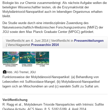
Biologie bis zur Chemie zusammenbringt. Als nächste Aufgabe wollen die
beteiligten Wissenschaftler testen, ob die Enzymaktivität der
Molybdäntrioxid-Nanopartikel auch im lebendigen Organismus erhalten
bleibt.
Die Studie wurde durch eine interdisziplinäre Zuwendung des
Naturwissenschaftlich-Medizinischen Forschungszentrums (NMFZ) der
JGU sowie dem Max Planck Graduate Center (MPGC) gefördert.
Veröffentlicht am
4. Juni 2014
|
Veröffentlicht in
Pressemitteilungen
|
Verschlagwortet
Pressearchiv 2014
Abb.: AG Tremel, JGU
Funktionsweise der Molybdänoxid-Nanopartikel: (a) Behandlung von
Leberzellen mit Sulfitoxidase-Mangel; (b) Molybdänoxid-Nanopartikel
lagern sich an Mitochondrien an und (c) wandeln Sulfit zu Sulfat um.
Veröffentlichung
R. Ragg et al., Molybdenum Trioxide Nanoparticles with Intrinsic Sulfite
Oxidase Activity,
ACS Nano
, 8: 5, 5182-5189, 4. April 2014,