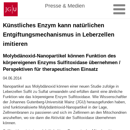
Zum
Johannes
Presse & Medien
Inhalt
Gutenberg-
springen
Universität
Mainz
Künstliches Enzym kann natürlichen
Entgiftungsmechanismus in Leberzellen
imitieren
Molybdänoxid-Nanopartikel können Funktion des
körpereigenen Enzyms Sulfitoxidase übernehmen /
Perspektiven für therapeutischen Einsatz
04.06.2014
Nanopartikel aus Molybdänoxid können einer neuen Studie zufolge in
Leberzellen Sulfit zu Sulfat umwandeln und erfüllen damit eine ähnliche
Funktion wie das körpereigene Enzym Sulfitoxidase. Wie Wissenschaftler
der Johannes Gutenberg-Universität Mainz (JGU) herausgefunden haben,
sind funktionalisierte Molybdäntrioxid-Nanopartikel in der Lage,
Zellmembranen zu passieren und sich im Zellinnern an den Mitochondrien
anzuheften, wo sie dann die Aktivität der Sulfitoxidase übernehmen
können.