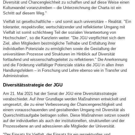
Diversität und Chancengleichheit zu schaffen und auf diese Weise einen
Kulturwandel voranzutreiben – die Unterzeichnung der Charta ist ein
Schritt auf diesem Weg."
Vielfalt ist gesellschaftliche – und somit auch universitäre – Realität. "Ein
toleranter, respektvoller, wertschätzender und reflektierter Umgang mit
Vielfalt ist somit schlichtweg Teil der sozialen Verantwortung von
Hochschulen", so die Kanzlerin weiter. "Die JGU verpflichtet sich dem
Ziel, allen Mitgliedern bestmögliche Teilhabe und Entfaltung ihrer
individuellen Potenziale zu ermöglichen sowie die Gestaltung der
universitären Prozesse und Strukturen im Hinblick auf Diversität
fortlaufend und wissenschaftsgeleitet zu reflektieren." Die Anerkennung
und die Förderung vielfältiger Potenziale stärke die JGU in allen ihren
Handlungsfeldern – in Forschung und Lehre ebenso wie in Transfer und
Administration.
Diversitätsstrategie der JGU
Am 21. Mai 2021 hat der Senat der JGU eine Diversitätsstrategie
verabschiedet. Auf ihrer Grundlage werden Maßnahmen entwickelt und
umgesetzt, die zu einer Verbesserung der Chancengerechtigkeit und
einem vorausschauenden und gestaltenden Umgang mit Diversität als
Querschnittsaufgabe beitragen sollen. Diese Maßnahmen setzen sowohl
auf der individuellen als auch der institutionellen, strukturellen und der
Prozessebene an und adressieren alle Mitglieder der Universität.
"Der Einsatz für Vielfalt, der Einsatz für ein respektvolles und