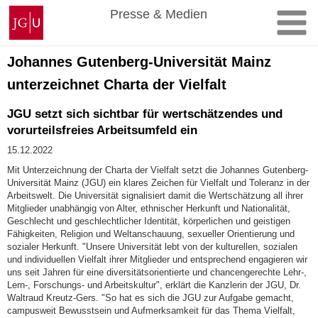
Zum
Johannes
Presse & Medien
Inhalt
Gutenberg-
springen
Universität
Mainz
Johannes Gutenberg-Universität Mainz
unterzeichnet Charta der Vielfalt
JGU setzt sich sichtbar für wertschätzendes und
vorurteilsfreies Arbeitsumfeld ein
15.12.2022
Mit Unterzeichnung der Charta der Vielfalt setzt die Johannes Gutenberg-
Universität Mainz (JGU) ein klares Zeichen für Vielfalt und Toleranz in der
Arbeitswelt. Die Universität signalisiert damit die Wertschätzung all ihrer
Mitglieder unabhängig von Alter, ethnischer Herkunft und Nationalität,
Geschlecht und geschlechtlicher Identität, körperlichen und geistigen
Fähigkeiten, Religion und Weltanschauung, sexueller Orientierung und
sozialer Herkunft. "Unsere Universität lebt von der kulturellen, sozialen
und individuellen Vielfalt ihrer Mitglieder und entsprechend engagieren wir
uns seit Jahren für eine diversitätsorientierte und chancengerechte Lehr-,
Lern-, Forschungs- und Arbeitskultur", erklärt die Kanzlerin der JGU, Dr.
Waltraud Kreutz-Gers. "So hat es sich die JGU zur Aufgabe gemacht,
campusweit Bewusstsein und Aufmerksamkeit für das Thema Vielfalt,