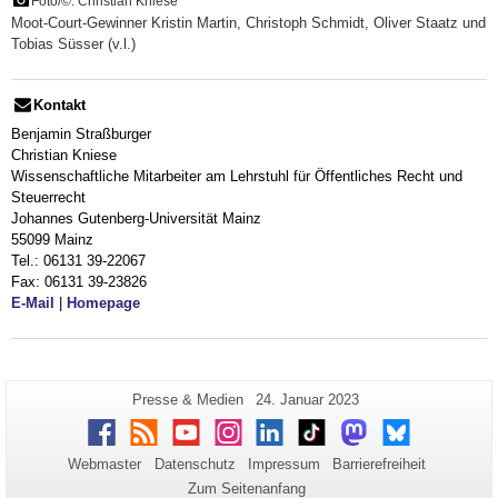
Foto/©: Christian Kniese
Moot-Court-Gewinner Kristin Martin, Christoph Schmidt, Oliver Staatz und
Tobias Süsser (v.l.)
Kontakt
Benjamin Straßburger
Christian Kniese
Wissenschaftliche Mitarbeiter am Lehrstuhl für Öffentliches Recht und
Steuerrecht
Johannes Gutenberg-Universität Mainz
55099 Mainz
Tel.: 06131 39-22067
Fax: 06131 39-23826
E-Mail
|
Homepage
Zusätzliche
Seiten-
Letzte
Presse & Medien
24. Januar 2023
Name:
Aktualisierung:
Informationen
Facebook
RSS
Youtube
Instagram
LinkedIn
TikTok
Mastodon
Bluesky
zu
Webmaster
Datenschutz
Impressum
Barrierefreiheit
dieser
Zum Seitenanfang
Seite