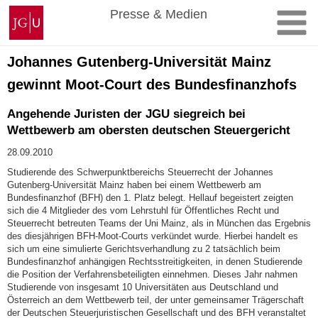
Zum
Johannes
Presse & Medien
Inhalt
Gutenberg-
springen
Universität
Mainz
Johannes Gutenberg-Universität Mainz
gewinnt Moot-Court des Bundesfinanzhofs
Angehende Juristen der JGU siegreich bei
Wettbewerb am obersten deutschen Steuergericht
28.09.2010
Studierende des Schwerpunktbereichs Steuerrecht der Johannes
Gutenberg-Universität Mainz haben bei einem Wettbewerb am
Bundesfinanzhof (BFH) den 1. Platz belegt. Hellauf begeistert zeigten
sich die 4 Mitglieder des vom Lehrstuhl für Öffentliches Recht und
Steuerrecht betreuten Teams der Uni Mainz, als in München das Ergebnis
des diesjährigen BFH-Moot-Courts verkündet wurde. Hierbei handelt es
sich um eine simulierte Gerichtsverhandlung zu 2 tatsächlich beim
Bundesfinanzhof anhängigen Rechtsstreitigkeiten, in denen Studierende
die Position der Verfahrensbeteiligten einnehmen. Dieses Jahr nahmen
Studierende von insgesamt 10 Universitäten aus Deutschland und
Österreich an dem Wettbewerb teil, der unter gemeinsamer Trägerschaft
der Deutschen Steuerjuristischen Gesellschaft und des BFH veranstaltet