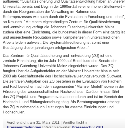
aufbauen: "Qualitätssicherung und Qualitätsentwicklung haben an unserer
Universität bereits seit Beginn der 1990er-Jahre einen hohen Stellenwert –
durch die Reorganisation der Verwaltung im Rahmen des
Reformprozesses wie auch durch die Evaluation in Forschung und Lehre",
so Krausch. "Mit einem eigenständigen Zentrum für Qualitätssicherung
und -entwicklung verfügt die Johannes Gutenberg-Universität Mainz
zudem über eine Einrichtung, die bundesweit in dieser Form einzigartig ist
und ausreichende Reputation sowie Kompetenzen in unterschiedlichen
Arbeitsfeldern aufweist. Die Systemakkreditierung ist somit eine
Bestätigung dieser jahrelangen erfolgreichen Arbeit."
Das Zentrum für Qualitätssicherung und -entwicklung (ZQ) ist eine
zentrale Einrichtung, die im Jahr 1999 auf Beschluss des Senats der
Johannes Gutenberg-Universität Mainz eingerichtet wurde. Das ZQ
fungiert über die Aufgabenfelder an der Mainzer Universität hinaus seit
2003 als Geschäftsstelle des Hochschulevaluierungsverbunds Südwest.
Die zentralen Aufgaben des ZQ bestehen in der Evaluation von Fächern
und Fachbereichen nach dem sogenannten "Mainzer Modell" sowie in der
Förderung des wissenschaftlichen Nachwuchses. Darüber hinaus führt
das ZQ Projekt- und Programmevaluationen durch und ist im Bereich der
Hochschul- und Bildungsforschung tätig. Als Beratungsagentur erbringt
das ZQ zunehmend auch Leistungen für externe Einrichtungen und
Hochschulen.
Veröffentlicht am
31. März 2011
|
Veröffentlicht in
Pressemitteilungen
|
Verschlagwortet
Pressearchiv 2011