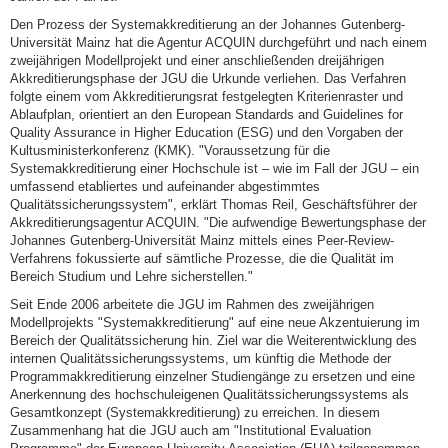
Den Prozess der Systemakkreditierung an der Johannes Gutenberg-
Universität Mainz hat die Agentur ACQUIN durchgeführt und nach einem
zweijährigen Modellprojekt und einer anschließenden dreijährigen
Akkreditierungsphase der JGU die Urkunde verliehen. Das Verfahren
folgte einem vom Akkreditierungsrat festgelegten Kriterienraster und
Ablaufplan, orientiert an den European Standards and Guidelines for
Quality Assurance in Higher Education (ESG) und den Vorgaben der
Kultusministerkonferenz (KMK). "Voraussetzung für die
Systemakkreditierung einer Hochschule ist – wie im Fall der JGU – ein
umfassend etabliertes und aufeinander abgestimmtes
Qualitätssicherungssystem", erklärt Thomas Reil, Geschäftsführer der
Akkreditierungsagentur ACQUIN. "Die aufwendige Bewertungsphase der
Johannes Gutenberg-Universität Mainz mittels eines Peer-Review-
Verfahrens fokussierte auf sämtliche Prozesse, die die Qualität im
Bereich Studium und Lehre sicherstellen."
Seit Ende 2006 arbeitete die JGU im Rahmen des zweijährigen
Modellprojekts "Systemakkreditierung" auf eine neue Akzentuierung im
Bereich der Qualitätssicherung hin. Ziel war die Weiterentwicklung des
internen Qualitätssicherungssystems, um künftig die Methode der
Programmakkreditierung einzelner Studiengänge zu ersetzen und eine
Anerkennung des hochschuleigenen Qualitätssicherungssystems als
Gesamtkonzept (Systemakkreditierung) zu erreichen. In diesem
Zusammenhang hat die JGU auch am "Institutional Evaluation