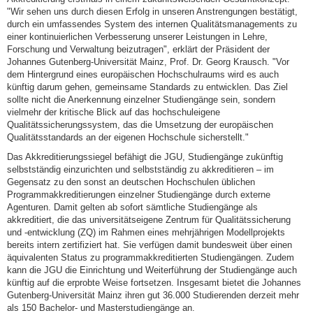
"Wir sehen uns durch diesen Erfolg in unseren Anstrengungen bestätigt,
durch ein umfassendes System des internen Qualitätsmanagements zu
einer kontinuierlichen Verbesserung unserer Leistungen in Lehre,
Forschung und Verwaltung beizutragen", erklärt der Präsident der
Johannes Gutenberg-Universität Mainz, Prof. Dr. Georg Krausch. "Vor
dem Hintergrund eines europäischen Hochschulraums wird es auch
künftig darum gehen, gemeinsame Standards zu entwicklen. Das Ziel
sollte nicht die Anerkennung einzelner Studiengänge sein, sondern
vielmehr der kritische Blick auf das hochschuleigene
Qualitätssicherungssystem, das die Umsetzung der europäischen
Qualitätsstandards an der eigenen Hochschule sicherstellt."
Das Akkreditierungssiegel befähigt die JGU, Studiengänge zukünftig
selbstständig einzurichten und selbstständig zu akkreditieren – im
Gegensatz zu den sonst an deutschen Hochschulen üblichen
Programmakkreditierungen einzelner Studiengänge durch externe
Agenturen. Damit gelten ab sofort sämtliche Studiengänge als
akkreditiert, die das universitätseigene Zentrum für Qualitätssicherung
und -entwicklung (ZQ) im Rahmen eines mehrjährigen Modellprojekts
bereits intern zertifiziert hat. Sie verfügen damit bundesweit über einen
äquivalenten Status zu programmakkreditierten Studiengängen. Zudem
kann die JGU die Einrichtung und Weiterführung der Studiengänge auch
künftig auf die erprobte Weise fortsetzen. Insgesamt bietet die Johannes
Gutenberg-Universität Mainz ihren gut 36.000 Studierenden derzeit mehr
als 150 Bachelor- und Masterstudiengänge an.