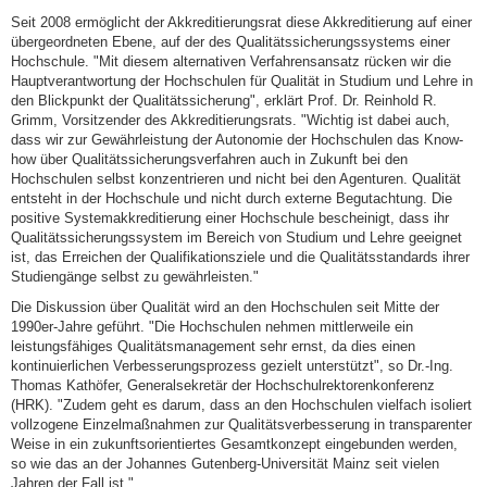
Seit 2008 ermöglicht der Akkreditierungsrat diese Akkreditierung auf einer
übergeordneten Ebene, auf der des Qualitätssicherungssystems einer
Hochschule. "Mit diesem alternativen Verfahrensansatz rücken wir die
Hauptverantwortung der Hochschulen für Qualität in Studium und Lehre in
den Blickpunkt der Qualitätssicherung", erklärt Prof. Dr. Reinhold R.
Grimm, Vorsitzender des Akkreditierungsrats. "Wichtig ist dabei auch,
dass wir zur Gewährleistung der Autonomie der Hochschulen das Know-
how über Qualitätssicherungsverfahren auch in Zukunft bei den
Hochschulen selbst konzentrieren und nicht bei den Agenturen. Qualität
entsteht in der Hochschule und nicht durch externe Begutachtung. Die
positive Systemakkreditierung einer Hochschule bescheinigt, dass ihr
Qualitätssicherungssystem im Bereich von Studium und Lehre geeignet
ist, das Erreichen der Qualifikationsziele und die Qualitätsstandards ihrer
Studiengänge selbst zu gewährleisten."
Die Diskussion über Qualität wird an den Hochschulen seit Mitte der
1990er-Jahre geführt. "Die Hochschulen nehmen mittlerweile ein
leistungsfähiges Qualitätsmanagement sehr ernst, da dies einen
kontinuierlichen Verbesserungsprozess gezielt unterstützt", so Dr.-Ing.
Thomas Kathöfer, Generalsekretär der Hochschulrektorenkonferenz
(HRK). "Zudem geht es darum, dass an den Hochschulen vielfach isoliert
vollzogene Einzelmaßnahmen zur Qualitätsverbesserung in transparenter
Weise in ein zukunftsorientiertes Gesamtkonzept eingebunden werden,
so wie das an der Johannes Gutenberg-Universität Mainz seit vielen
Jahren der Fall ist."