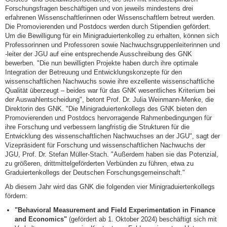
Forschungsfragen beschäftigen und von jeweils mindestens drei
erfahrenen Wissenschaftlerinnen oder Wissenschaftlern betreut werden.
Die Promovierenden und Postdocs werden durch Stipendien gefördert.
Um die Bewilligung für ein Minigraduiertenkolleg zu erhalten, können sich
Professorinnen und Professoren sowie Nachwuchsgruppenleiterinnen und
-leiter der JGU auf eine entsprechende Ausschreibung des GNK
bewerben. "Die nun bewilligten Projekte haben durch ihre optimale
Integration der Betreuung und Entwicklungskonzepte für den
wissenschaftlichen Nachwuchs sowie ihre exzellente wissenschaftliche
Qualität überzeugt – beides war für das GNK wesentliches Kriterium bei
der Auswahlentscheidung", betont Prof. Dr. Julia Weinmann-Menke, die
Direktorin des GNK. "Die Minigraduiertenkollegs des GNK bieten den
Promovierenden und Postdocs hervorragende Rahmenbedingungen für
ihre Forschung und verbessern langfristig die Strukturen für die
Entwicklung des wissenschaftlichen Nachwuchses an der JGU", sagt der
Vizepräsident für Forschung und wissenschaftlichen Nachwuchs der
JGU, Prof. Dr. Stefan Müller-Stach. "Außerdem haben sie das Potenzial,
zu größeren, drittmittelgeförderten Verbünden zu führen, etwa zu
Graduiertenkollegs der Deutschen Forschungsgemeinschaft."
Ab diesem Jahr wird das GNK die folgenden vier Minigraduiertenkollegs
fördern:
"Behavioral Measurement and Field Experimentation in Finance
and Economics"
(gefördert ab 1. Oktober 2024) beschäftigt sich mit