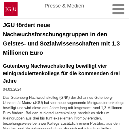
Zum
Johannes
Presse & Medien
Inhalt
Gutenberg-
springen
Universität
Mainz
JGU fördert neue
Nachwuchsforschungsgruppen in den
Geistes- und Sozialwissenschaften mit 1,3
Millionen Euro
Gutenberg Nachwuchskolleg bewilligt vier
Minigraduiertenkollegs für die kommenden drei
Jahre
04.03.2024
Das Gutenberg Nachwuchskolleg (GNK) der Johannes Gutenberg-
Universität Mainz (JGU) hat vier neue sogenannte Minigraduiertenkollegs
bewilligt und wird diese drei Jahre lang mit insgesamt rund 1,3 Millionen
Euro fördern. Bei den Minigraduiertenkollegs handelt es sich um
Kleingruppen aus drei bis fünf exzellenten Promovierenden,
beziehungsweise bei zwei Kollegs zusätzlich einem Postdoc, aus den
Geistes- und Sozialwissenschaften, die sich mit interdisziplinären