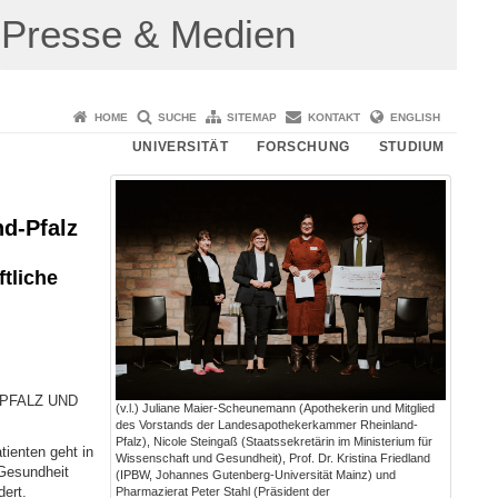
Presse & Medien
HOME
SUCHE
SITEMAP
KONTAKT
ENGLISH
UNIVERSITÄT
FORSCHUNG
STUDIUM
nd-Pfalz
tliche
PFALZ UND
(v.l.) Juliane Maier-Scheunemann (Apothekerin und Mitglied
des Vorstands der Landesapothekerkammer Rheinland-
Pfalz), Nicole Steingaß (Staatssekretärin im Ministerium für
ienten geht in
Wissenschaft und Gesundheit), Prof. Dr. Kristina Friedland
 Gesundheit
(IPBW, Johannes Gutenberg-Universität Mainz) und
ert.
Pharmazierat Peter Stahl (Präsident der