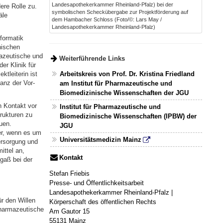
Landesapothekerkammer Rheinland-Pfalz) bei der
re Rolle zu.
symbolischen Scheckübergabe zur Projektförderung auf
äle
dem Hambacher Schloss (Foto/©: Lars May /
Landesapothekerkammer Rheinland-Pfalz)
formatik
hischen
mazeutische und
Weiterführende Links
r Klinik für
tleiterin ist
Arbeitskreis von Prof. Dr. Kristina Friedland
anz der Vor-
am Institut für Pharmazeutische und
Biomedizinische Wissenschaften der JGU
n Kontakt vor
Institut für Pharmazeutische und
trukturen zu
Biomedizinische Wissenschaften (IPBW) der
uen.
JGU
er, wenn es um
Universitätsmedizin Mainz
ersorgung und
ittel an,
Kontakt
gaß bei der
Stefan Friebis
Presse- und Öffentlichkeitsarbeit
Landesapothekerkammer Rheinland-Pfalz |
r den Willen
Körperschaft des öffentlichen Rechts
pharmazeutische
Am Gautor 15
55131 Mainz