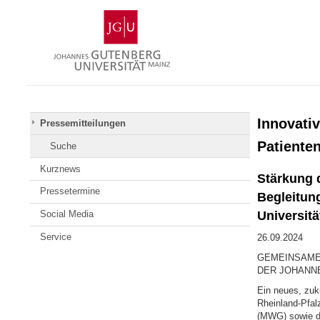
Zum
Johannes
Inhalt
Gutenberg-
springen
Universität
Mainz
Innovati
Pressemitteilungen
Patienten
Suche
Kurznews
Stärkung 
Pressetermine
Begleitun
Universit
Social Media
Service
26.09.2024
GEMEINSAME
DER JOHANN
Ein neues, zuk
Rheinland-Pfal
(MWG) sowie di