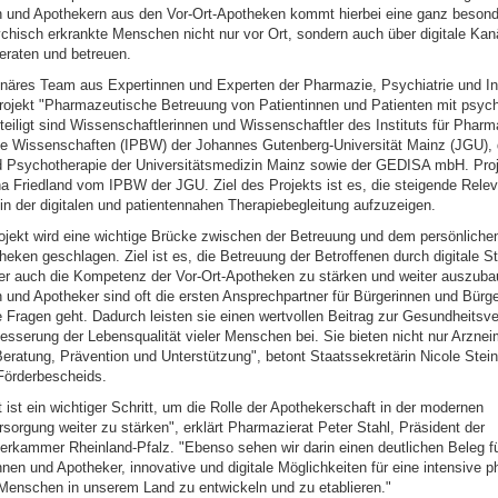
 und Apothekern aus den Vor-Ort-Apotheken kommt hierbei eine ganz besonde
chisch erkrankte Menschen nicht nur vor Ort, sondern auch über digitale Kan
beraten und betreuen.
plinäres Team aus Expertinnen und Experten der Pharmazie, Psychiatrie und In
Projekt "Pharmazeutische Betreuung von Patientinnen und Patienten mit psyc
teiligt sind Wissenschaftlerinnen und Wissenschaftler des Instituts für Phar
e Wissenschaften (IPBW) der Johannes Gutenberg-Universität Mainz (JGU), de
d Psychotherapie der Universitätsmedizin Mainz sowie der GEDISA mbH. Projek
ina Friedland vom IPBW der JGU. Ziel des Projekts ist es, die steigende Relev
in der digitalen und patientennahen Therapiebegleitung aufzuzeigen.
ojekt wird eine wichtige Brücke zwischen der Betreuung und dem persönliche
heken geschlagen. Ziel ist es, die Betreuung der Betroffenen durch digitale S
er auch die Kompetenz der Vor-Ort-Apotheken zu stärken und weiter auszuba
 und Apotheker sind oft die ersten Ansprechpartner für Bürgerinnen und Bürg
e Fragen geht. Dadurch leisten sie einen wertvollen Beitrag zur Gesundheitsv
esserung der Lebensqualität vieler Menschen bei. Sie bieten nicht nur Arzneim
eratung, Prävention und Unterstützung", betont Staatssekretärin Nicole Stein
Förderbescheids.
 ist ein wichtiger Schritt, um die Rolle der Apothekerschaft in der modernen
orgung weiter zu stärken", erklärt Pharmazierat Peter Stahl, Präsident der
rkammer Rheinland-Pfalz. "Ebenso sehen wir darin einen deutlichen Beleg fü
nen und Apotheker, innovative und digitale Möglichkeiten für eine intensive 
Menschen in unserem Land zu entwickeln und zu etablieren."