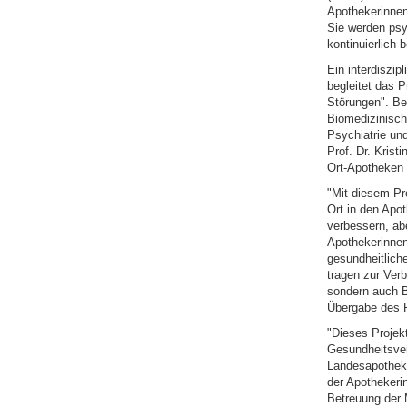
Apothekerinnen
Sie werden psy
kontinuierlich 
Ein interdiszi
begleitet das 
Störungen". Be
Biomedizinisch
Psychiatrie un
Prof. Dr. Krist
Ort-Apotheken 
"Mit diesem Pr
Ort in den Apot
verbessern, ab
Apothekerinnen
gesundheitlich
tragen zur Verb
sondern auch B
Übergabe des 
"Dieses Projekt
Gesundheitsvers
Landesapotheke
der Apothekerin
Betreuung der 