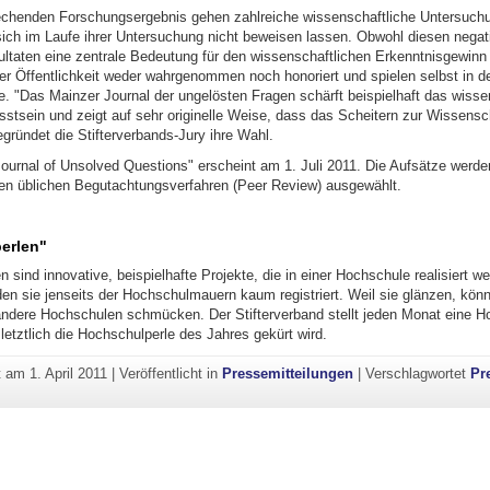
henden Forschungsergebnis gehen zahlreiche wissenschaftliche Untersuch
ich im Laufe ihrer Untersuchung nicht beweisen lassen. Obwohl diesen negat
ltaten eine zentrale Bedeutung für den wissenschaftlichen Erkenntnisgewin
der Öffentlichkeit weder wahrgenommen noch honoriert und spielen selbst in d
e. "Das Mainzer Journal der ungelösten Fragen schärft beispielhaft das wisse
tsein und zeigt auf sehr originelle Weise, dass das Scheitern zur Wissensc
gründet die Stifterverbands-Jury ihre Wahl.
ournal of Unsolved Questions" erscheint am 1. Juli 2011. Die Aufsätze werden
ten üblichen Begutachtungsverfahren (Peer Review) ausgewählt.
erlen"
 sind innovative, beispielhafte Projekte, die in einer Hochschule realisiert we
den sie jenseits der Hochschulmauern kaum registriert. Weil sie glänzen, könn
andere Hochschulen schmücken. Der Stifterverband stellt jeden Monat eine H
letztlich die Hochschulperle des Jahres gekürt wird.
ht am
1. April 2011
|
Veröffentlicht in
Pressemitteilungen
|
Verschlagwortet
Pr