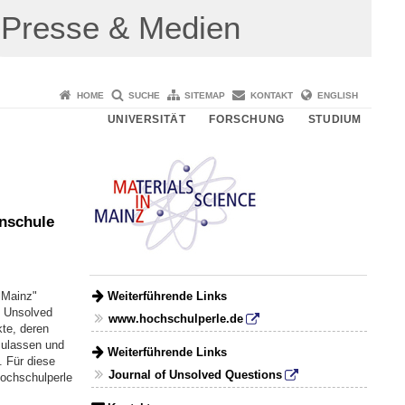
Presse & Medien
HOME
SUCHE
SITEMAP
KONTAKT
ENGLISH
UNIVERSITÄT
FORSCHUNG
STUDIUM
nschule
Weiterführende Links
 Mainz"
f Unsolved
www.hochschulperle.de
kte, deren
zulassen und
Weiterführende Links
. Für diese
Journal of Unsolved Questions
Hochschulperle