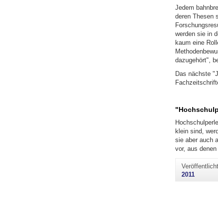
Jedem bahnbrec
deren Thesen s
Forschungsresu
werden sie in 
kaum eine Roll
Methodenbewuss
dazugehört", be
Das nächste "J
Fachzeitschrif
"Hochschulp
Hochschulperlen
klein sind, wer
sie aber auch 
vor, aus denen 
Veröffentlic
2011