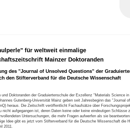
ulperle" für weltweit einmalige
haftszeitschrift Mainzer Doktoranden
ng des "Journal of Unsolved Questions" der Graduierte
h den Stifterverband für die Deutsche Wissenschaft
 und Doktoranden der Graduiertenschule der Exzellenz "Materials Science in
hannes Gutenberg-Universität Mainz geben seit Jahresbeginn das "Journal o
Q) heraus. Die Zeitschrift veröffentlicht Fachaufsätze über Forschungsproje
 nicht aufgegangen ist, deren Daten keine oder keine eindeutigen Schlüsse 
unvollendeten Untersuchungen, die mehr Fragen aufwerfen als sie beantworten
ige Idee gibt es jetzt vom Stifterverband für die Deutsche Wissenschaft die 
il 2011.