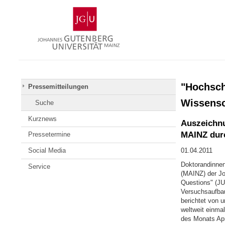
Zum
Johannes
Inhalt
Gutenberg-
springen
Universität
Mainz
"Hochsch
Pressemitteilungen
Wissensc
Suche
Kurznews
Auszeichnu
MAINZ durc
Pressetermine
Social Media
01.04.2011
Doktorandinnen
Service
(MAINZ) der Jo
Questions" (JUn
Versuchsaufbau
berichtet von 
weltweit einmal
des Monats Apr