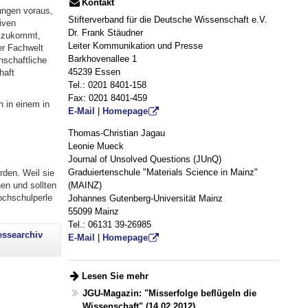
Kontakt
ungen voraus,
Stifterverband für die Deutsche Wissenschaft e.V.
iven
Dr. Frank Stäudner
n zukommt,
Leiter Kommunikation und Presse
er Fachwelt
Barkhovenallee 1
nschaftliche
45239 Essen
haft
Tel.: 0201 8401-158
Fax: 0201 8401-459
 in einem in
E-Mail
|
Homepage
Thomas-Christian Jagau
Leonie Mueck
Journal of Unsolved Questions (JUnQ)
Graduiertenschule "Materials Science in Mainz"
rden. Weil sie
(MAINZ)
en und sollten
ochschulperle
Johannes Gutenberg-Universität Mainz
55099 Mainz
Tel.: 06131 39-26985
essearchiv
E-Mail
|
Homepage
Lesen Sie mehr
JGU-Magazin: "Misserfolge beflügeln die
Wissenschaft" (14.02.2012)