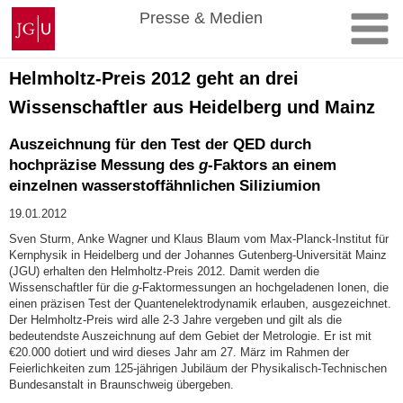
Zum
Johannes
Presse & Medien
Inhalt
Gutenberg-
springen
Universität
Mainz
Helmholtz-Preis 2012 geht an drei
Wissenschaftler aus Heidelberg und Mainz
Auszeichnung für den Test der QED durch
hochpräzise Messung des
g
-Faktors an einem
einzelnen wasserstoffähnlichen Siliziumion
19.01.2012
Sven Sturm, Anke Wagner und Klaus Blaum vom Max-Planck-Institut für
Kernphysik in Heidelberg und der Johannes Gutenberg-Universität Mainz
(JGU) erhalten den Helmholtz-Preis 2012. Damit werden die
Wissenschaftler für die
g
-Faktormessungen an hochgeladenen Ionen, die
einen präzisen Test der Quantenelektrodynamik erlauben, ausgezeichnet.
Der Helmholtz-Preis wird alle 2-3 Jahre vergeben und gilt als die
bedeutendste Auszeichnung auf dem Gebiet der Metrologie. Er ist mit
€20.000 dotiert und wird dieses Jahr am 27. März im Rahmen der
Feierlichkeiten zum 125-jährigen Jubiläum der Physikalisch-Technischen
Bundesanstalt in Braunschweig übergeben.