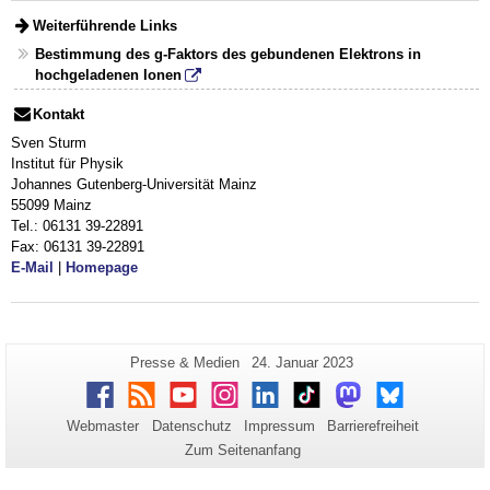
Weiterführende Links
Bestimmung des g-Faktors des gebundenen Elektrons in
hochgeladenen Ionen
Kontakt
Sven Sturm
Institut für Physik
Johannes Gutenberg-Universität Mainz
55099 Mainz
Tel.: 06131 39-22891
Fax: 06131 39-22891
E-Mail
|
Homepage
Zusätzliche
Seiten-
Letzte
Presse & Medien
24. Januar 2023
Name:
Aktualisierung:
Informationen
Facebook
RSS
Youtube
Instagram
LinkedIn
TikTok
Mastodon
Bluesky
zu
Webmaster
Datenschutz
Impressum
Barrierefreiheit
dieser
Zum Seitenanfang
Seite