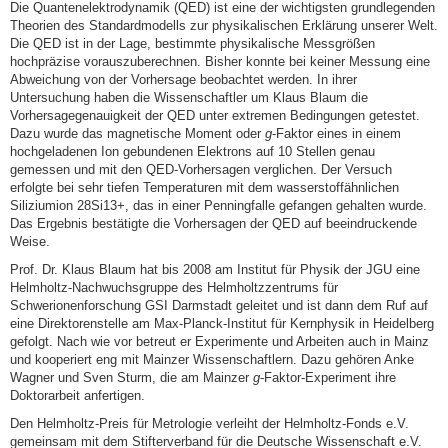
Die Quantenelektrodynamik (QED) ist eine der wichtigsten grundlegenden
Theorien des Standardmodells zur physikalischen Erklärung unserer Welt.
Die QED ist in der Lage, bestimmte physikalische Messgrößen
hochpräzise vorauszuberechnen. Bisher konnte bei keiner Messung eine
Abweichung von der Vorhersage beobachtet werden. In ihrer
Untersuchung haben die Wissenschaftler um Klaus Blaum die
Vorhersagegenauigkeit der QED unter extremen Bedingungen getestet.
Dazu wurde das magnetische Moment oder
g
-Faktor eines in einem
hochgeladenen Ion gebundenen Elektrons auf 10 Stellen genau
gemessen und mit den QED-Vorhersagen verglichen. Der Versuch
erfolgte bei sehr tiefen Temperaturen mit dem wasserstoffähnlichen
Siliziumion 28Si13+, das in einer Penningfalle gefangen gehalten wurde.
Das Ergebnis bestätigte die Vorhersagen der QED auf beeindruckende
Weise.
Prof. Dr. Klaus Blaum hat bis 2008 am Institut für Physik der JGU eine
Helmholtz-Nachwuchsgruppe des Helmholtzzentrums für
Schwerionenforschung GSI Darmstadt geleitet und ist dann dem Ruf auf
eine Direktorenstelle am Max-Planck-Institut für Kernphysik in Heidelberg
gefolgt. Nach wie vor betreut er Experimente und Arbeiten auch in Mainz
und kooperiert eng mit Mainzer Wissenschaftlern. Dazu gehören Anke
Wagner und Sven Sturm, die am Mainzer
g
-Faktor-Experiment ihre
Doktorarbeit anfertigen.
Den Helmholtz-Preis für Metrologie verleiht der Helmholtz-Fonds e.V.
gemeinsam mit dem Stifterverband für die Deutsche Wissenschaft e.V.