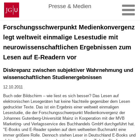
Zum
Johannes
Presse & Medien
Inhalt
Gutenberg-
springen
Universität
Mainz
Forschungsschwerpunkt Medienkonvergenz
legt weltweit einmalige Lesestudie mit
neurowissenschaftlichen Ergebnissen zum
Lesen auf E-Readern vor
Diskrepanz zwischen subjektiver Wahrnehmung und
wissenschaftlichen Studienergebnissen
12.10.2011
Buch oder Bildschirm – wie liest es sich besser? Das Lesen auf
elektronischen Lesegeräten hat keine Nachteile gegenüber dem Lesen
gedruckter Texte. Das ist ein Ergebnis einer weltweit einmaligen
Lesestudie, die der Forschungsschwerpunkt Medienkonvergenz der
Johannes Gutenberg-Universität Mainz in Kooperation mit der MVB
Marketing- und Verlagsservice des Buchhandels GmbH durchgeführt hat.
"E-Books und E-Reader spielen auf dem weltweiten Buchmarkt eine
immer größere Rolle. Dennoch stehen Leser in Deutschland E-Books und