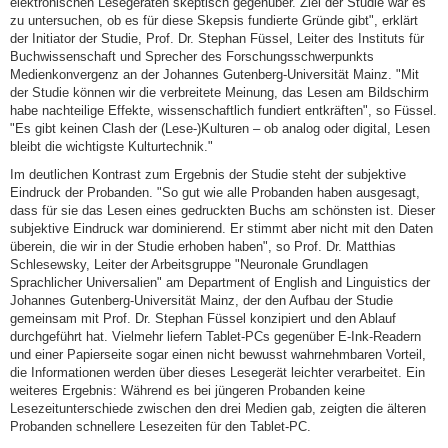
elektronischen Lesegeräten skeptisch gegenüber. Ziel der Studie war es
zu untersuchen, ob es für diese Skepsis fundierte Gründe gibt", erklärt
der Initiator der Studie, Prof. Dr. Stephan Füssel, Leiter des Instituts für
Buchwissenschaft und Sprecher des Forschungsschwerpunkts
Medienkonvergenz an der Johannes Gutenberg-Universität Mainz. "Mit
der Studie können wir die verbreitete Meinung, das Lesen am Bildschirm
habe nachteilige Effekte, wissenschaftlich fundiert entkräften", so Füssel.
"Es gibt keinen Clash der (Lese-)Kulturen – ob analog oder digital, Lesen
bleibt die wichtigste Kulturtechnik."
Im deutlichen Kontrast zum Ergebnis der Studie steht der subjektive
Eindruck der Probanden. "So gut wie alle Probanden haben ausgesagt,
dass für sie das Lesen eines gedruckten Buchs am schönsten ist. Dieser
subjektive Eindruck war dominierend. Er stimmt aber nicht mit den Daten
überein, die wir in der Studie erhoben haben", so Prof. Dr. Matthias
Schlesewsky, Leiter der Arbeitsgruppe "Neuronale Grundlagen
Sprachlicher Universalien" am Department of English and Linguistics der
Johannes Gutenberg-Universität Mainz, der den Aufbau der Studie
gemeinsam mit Prof. Dr. Stephan Füssel konzipiert und den Ablauf
durchgeführt hat. Vielmehr liefern Tablet-PCs gegenüber E-Ink-Readern
und einer Papierseite sogar einen nicht bewusst wahrnehmbaren Vorteil,
die Informationen werden über dieses Lesegerät leichter verarbeitet. Ein
weiteres Ergebnis: Während es bei jüngeren Probanden keine
Lesezeitunterschiede zwischen den drei Medien gab, zeigten die älteren
Probanden schnellere Lesezeiten für den Tablet-PC.