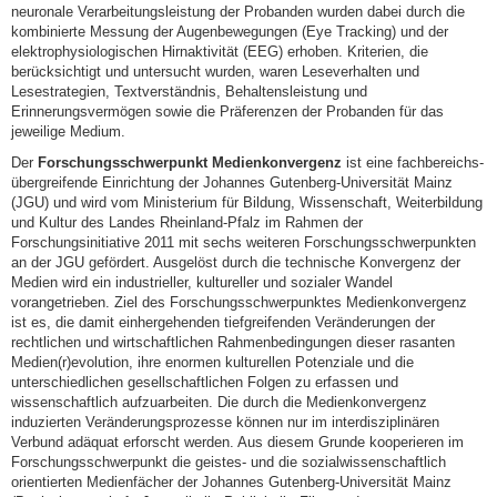
neuronale Verarbeitungsleistung der Probanden wurden dabei durch die
kombinierte Messung der Augenbewegungen (Eye Tracking) und der
elektrophysiologischen Hirnaktivität (EEG) erhoben. Kriterien, die
berücksichtigt und untersucht wurden, waren Leseverhalten und
Lesestrategien, Textverständnis, Behaltensleistung und
Erinnerungsvermögen sowie die Präferenzen der Probanden für das
jeweilige Medium.
Der
Forschungsschwerpunkt Medienkonvergenz
ist eine fachbereichs­
übergreifende Einrichtung der Johannes Gutenberg-Universität Mainz
(JGU) und wird vom Ministerium für Bildung, Wissenschaft, Weiterbildung
und Kultur des Landes Rheinland-Pfalz im Rahmen der
Forschungsinitiative 2011 mit sechs weiteren Forschungsschwerpunkten
an der JGU gefördert. Ausgelöst durch die technische Konvergenz der
Medien wird ein industrieller, kultureller und sozialer Wandel
vorangetrieben. Ziel des Forschungsschwerpunktes Medienkonvergenz
ist es, die damit einhergehenden tiefgreifenden Veränderungen der
rechtlichen und wirtschaftlichen Rahmenbedingungen dieser rasanten
Medien(r)evolution, ihre enormen kulturellen Potenziale und die
unterschiedlichen gesellschaftlichen Folgen zu erfassen und
wissenschaftlich aufzuarbeiten. Die durch die Medienkonvergenz
induzierten Veränderungsprozesse können nur im interdisziplinären
Verbund adäquat erforscht werden. Aus diesem Grunde kooperieren im
Forschungsschwerpunkt die geistes- und die sozialwissenschaftlich
orientierten Medienfächer der Johannes Gutenberg-Universität Mainz