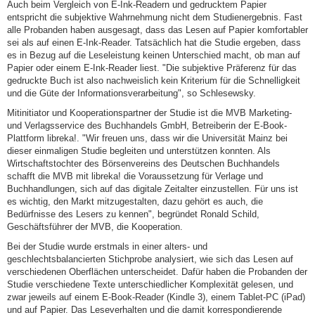
Auch beim Vergleich von E-Ink-Readern und gedrucktem Papier
entspricht die subjektive Wahrnehmung nicht dem Studienergebnis. Fast
alle Probanden haben ausgesagt, dass das Lesen auf Papier komfortabler
sei als auf einen E-Ink-Reader. Tatsächlich hat die Studie ergeben, dass
es in Bezug auf die Leseleistung keinen Unterschied macht, ob man auf
Papier oder einem E-Ink-Reader liest. "Die subjektive Präferenz für das
gedruckte Buch ist also nachweislich kein Kriterium für die Schnelligkeit
und die Güte der Informationsverarbeitung", so Schlesewsky.
Mitinitiator und Kooperationspartner der Studie ist die MVB Marketing-
und Verlagsservice des Buchhandels GmbH, Betreiberin der E-Book-
Plattform libreka!. "Wir freuen uns, dass wir die Universität Mainz bei
dieser einmaligen Studie begleiten und unterstützen konnten. Als
Wirtschaftstochter des Börsenvereins des Deutschen Buchhandels
schafft die MVB mit libreka! die Voraussetzung für Verlage und
Buchhandlungen, sich auf das digitale Zeitalter einzustellen. Für uns ist
es wichtig, den Markt mitzugestalten, dazu gehört es auch, die
Bedürfnisse des Lesers zu kennen", begründet Ronald Schild,
Geschäftsführer der MVB, die Kooperation.
Bei der Studie wurde erstmals in einer alters- und
geschlechtsbalancierten Stichprobe analysiert, wie sich das Lesen auf
verschiedenen Oberflächen unterscheidet. Dafür haben die Probanden der
Studie verschiedene Texte unterschiedlicher Komplexität gelesen, und
zwar jeweils auf einem E-Book-Reader (Kindle 3), einem Tablet-PC (iPad)
und auf Papier. Das Leseverhalten und die damit korrespondierende