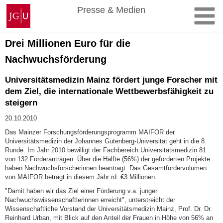
Zum
Johannes
Presse & Medien
Inhalt
Gutenberg-
springen
Universität
Mainz
Drei Millionen Euro für die
Nachwuchsförderung
Universitätsmedizin Mainz fördert junge Forscher mit
dem Ziel, die internationale Wettbewerbsfähigkeit zu
steigern
20.10.2010
Das Mainzer Forschungsförderungsprogramm MAIFOR der
Universitätsmedizin der Johannes Gutenberg-Universität geht in die 8.
Runde. Im Jahr 2010 bewilligt der Fachbereich Universitätsmedizin 81
von 132 Förderanträgen. Über die Hälfte (56%) der geförderten Projekte
haben Nachwuchsforscherinnen beantragt. Das Gesamtfördervolumen
von MAIFOR beträgt in diesem Jahr rd. €3 Millionen.
"Damit haben wir das Ziel einer Förderung v.a. junger
Nachwuchswissenschaftlerinnen erreicht", unterstreicht der
Wissenschaftliche Vorstand der Universitätsmedizin Mainz, Prof. Dr. Dr.
Reinhard Urban, mit Blick auf den Anteil der Frauen in Höhe von 56% an