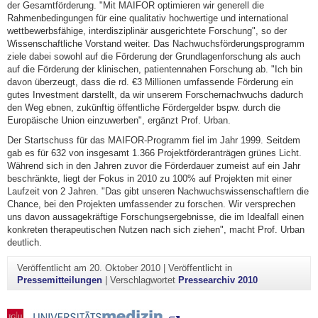
der Gesamtförderung. "Mit MAIFOR optimieren wir generell die
Rahmenbedingungen für eine qualitativ hochwertige und international
wettbewerbsfähige, interdisziplinär ausgerichtete Forschung", so der
Wissenschaftliche Vorstand weiter. Das Nachwuchsförderungsprogramm
ziele dabei sowohl auf die Förderung der Grundlagenforschung als auch
auf die Förderung der klinischen, patientennahen Forschung ab. "Ich bin
davon überzeugt, dass die rd. €3 Millionen umfassende Förderung ein
gutes Investment darstellt, da wir unserem Forschernachwuchs dadurch
den Weg ebnen, zukünftig öffentliche Fördergelder bspw. durch die
Europäische Union einzuwerben", ergänzt Prof. Urban.
Der Startschuss für das MAIFOR-Programm fiel im Jahr 1999. Seitdem
gab es für 632 von insgesamt 1.366 Projektförderanträgen grünes Licht.
Während sich in den Jahren zuvor die Förderdauer zumeist auf ein Jahr
beschränkte, liegt der Fokus in 2010 zu 100% auf Projekten mit einer
Laufzeit von 2 Jahren. "Das gibt unseren Nachwuchswissenschaftlern die
Chance, bei den Projekten umfassender zu forschen. Wir versprechen
uns davon aussagekräftige Forschungsergebnisse, die im Idealfall einen
konkreten therapeutischen Nutzen nach sich ziehen", macht Prof. Urban
deutlich.
Veröffentlicht am
20. Oktober 2010
|
Veröffentlicht in
Pressemitteilungen
|
Verschlagwortet
Pressearchiv 2010