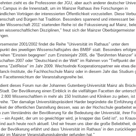
zehnten zieht es die Professoren der JGU, aber auch anderer deutscher Unive
 Campus in die Innenstadt, um im Mainzer Rathaus ihre Forschungen in
ndlichen Vorträgen der interessierten Öffentlichkeit vorzustellen. Diese Verb
nschaft und Bürgern hat Tradition. Besonders spannend und interessant be
 der Wissenschaft 2011' startenden Reihe ist die Fokussierung auf Mainz, bel
en wissenschaftlichen Disziplinen," freut sich der Mainzer Oberbürgermeister
ngen.
rsemester 2001/2002 findet die Reihe "Universität im Rathaus" unter dem
nkt des jeweiligen Wissenschaftsjahrs des BMBF statt. Besonders erfolgre
reihen "Einstein begegnen" zum Einsteinjahr 2005, die "Berühmten Mainzer" i
chaften 2007 oder "Deutschland in der Welt" im Rahmen von "Treffpunkt der
ma "ZeitReise" im Jahr 2009. Wechselnde Kooperationspartner wie etwa die
anck-Institute, die Fachhochschule Mainz oder in diesem Jahr das Studium g
 Facettenreichtum der Veranstaltungsreihe bei.
 dient dieses Forum nun der Johannes Gutenberg-Universität Mainz als Brüc
tadt. Der Bevölkerung einen Einblick in die vielfältigen Facetten der untersc
 2.800 Wissenschaftlern in mehr als 150 Instituten und Kliniken zu geben, ist 
reihe. "Der damalige Universitätspräsident Harder begründete die Einführung 
keit der öffentlichen Darstellung dessen, was an der Hochschule gearbeitet w
n zum Verständnis der Bevölkerung für die Bedeutung der Universität, ihrer F
 – ein Aspekt, der um so gewichtiger wird, je knapper das Geld ist", so Kraus
d auch heute noch aktuell. Und wir freuen uns über die große Beliebtheit, di
 der Bevölkerung erfährt und dass 'Universität im Rathaus' in den zurücklieg
latz im Mainzer Veranstaltungskalender gefunden hat."