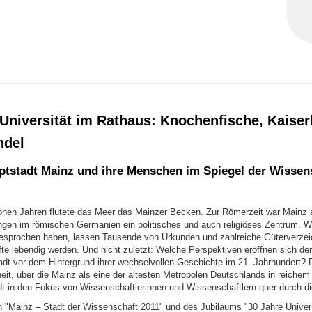
 Universität im Rathaus: Knochenfische, Kaiser
ndel
tstadt Mainz und ihre Menschen im Spiegel der Wissen
lionen Jahren flutete das Meer das Mainzer Becken. Zur Römerzeit war Mainz a
ngen im römischen Germanien ein politisches und auch religiöses Zentrum. W
 gesprochen haben, lassen Tausende von Urkunden und zahlreiche Güterverzei
fte lebendig werden. Und nicht zuletzt: Welche Perspektiven eröffnen sich der
dt vor dem Hintergrund ihrer wechselvollen Geschichte im 21. Jahrhundert? 
eit, über die Mainz als eine der ältesten Metropolen Deutschlands in reichem
dt in den Fokus von Wissenschaftlerinnen und Wissenschaftlern quer durch die
 "Mainz – Stadt der Wissenschaft 2011" und des Jubiläums "30 Jahre Univers