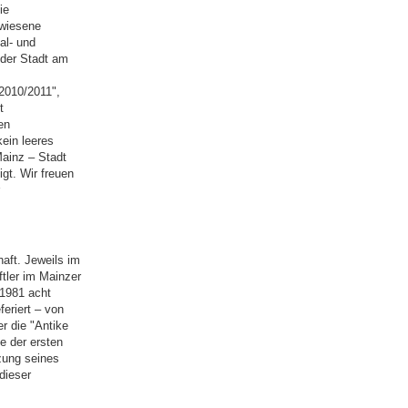
ie
ewiesene
al- und
 der Stadt am
2010/2011",
t
en
ein leeres
Mainz – Stadt
gt. Wir freuen
aft. Jeweils im
tler im Mainzer
/1981 acht
eriert – von
r die "Antike
e der ersten
zung seines
dieser