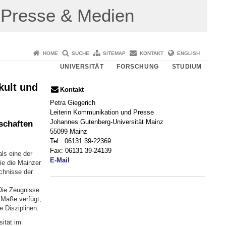
Presse & Medien
HOME
SUCHE
SITEMAP
KONTAKT
ENGLISH
UNIVERSITÄT
FORSCHUNG
STUDIUM
kult und
Kontakt
Petra Giegerich
Leiterin Kommunikation und Presse
Johannes Gutenberg-Universität Mainz
schaften
55099 Mainz
Tel.: 06131 39-22369
Fax: 06131 39-24139
ls eine der
E-Mail
ie die Mainzer
chnisse der
Die Zeugnisse
 Maße verfügt,
 Disziplinen.
ität im