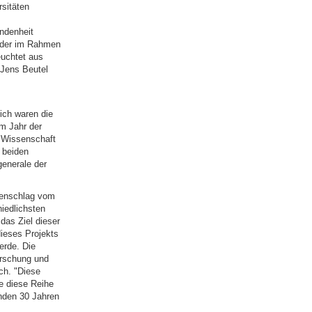
rsitäten
undenheit
i der im Rahmen
euchtet aus
 Jens Beutel
ich waren die
m Jahr der
 Wissenschaft
 beiden
enerale der
kenschlag vom
hiedlichsten
das Ziel dieser
dieses Projekts
erde. Die
orschung und
ch. "Diese
e diese Reihe
enden 30 Jahren