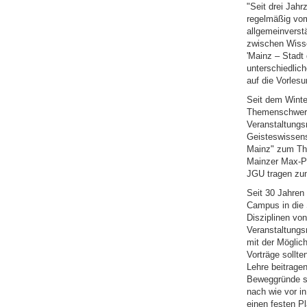
"Seit drei Jahr
regelmäßig vom
allgemeinverstä
zwischen Wisse
'Mainz – Stadt
unterschiedlich
auf die Vorlesu
Seit dem Winte
Themenschwerpu
Veranstaltungs
Geisteswissens
Mainz" zum The
Mainzer Max-Pl
JGU tragen zum
Seit 30 Jahren
Campus in die S
Disziplinen von
Veranstaltungs
mit der Möglich
Vorträge sollte
Lehre beitragen
Beweggründe sin
nach wie vor in
einen festen P