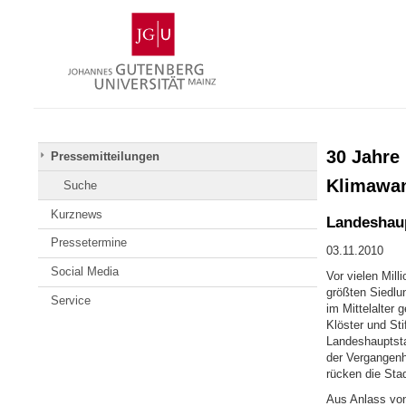
Zum
Johannes
Inhalt
Gutenberg-
springen
Universität
Mainz
30 Jahre
Pressemitteilungen
Klimawa
Suche
Kurznews
Landeshaup
Pressetermine
03.11.2010
Social Media
Vor vielen Mil
größten Siedlu
Service
im Mittelalter
Klöster und Sti
Landeshauptsta
der Vergangenh
rücken die Sta
Aus Anlass von