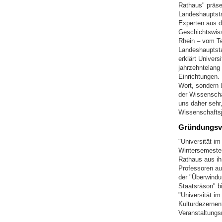
Rathaus" präse
Landeshauptsta
Experten aus d
Geschichtswiss
Rhein – vom Ter
Landeshauptsta
erklärt Univers
jahrzehntelang
Einrichtungen. 
Wort, sondern 
der Wissenscha
uns daher sehr
Wissenschaftsj
Gründungsvä
"Universität i
Wintersemester
Rathaus aus ih
Professoren au
der "Überwindu
Staatsräson" b
"Universität i
Kulturdezernen
Veranstaltungs