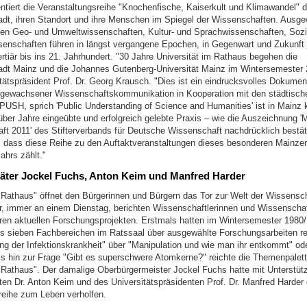
ntiert die Veranstaltungsreihe "Knochenfische, Kaiserkult und Klimawandel" d
dt, ihren Standort und ihre Menschen im Spiegel der Wissenschaften. Ausg
en Geo- und Umweltwissenschaften, Kultur- und Sprachwissenschaften, Sozi
enschaften führen in längst vergangene Epochen, in Gegenwart und Zukunft
tiär bis ins 21. Jahrhundert. "30 Jahre Universität im Rathaus begehen die
dt Mainz und die Johannes Gutenberg-Universität Mainz im Wintersemester 
itätspräsident Prof. Dr. Georg Krausch. "Dies ist ein eindrucksvolles Dokumen
 gewachsener Wissenschaftskommunikation in Kooperation mit den städtisch
PUSH, sprich 'Public Understanding of Science and Humanities' ist in Mainz k
über Jahre eingeübte und erfolgreich gelebte Praxis – wie die Auszeichnung '
ft 2011' des Stifterverbands für Deutsche Wissenschaft nachdrücklich bestäti
, dass diese Reihe zu den Auftaktveranstaltungen dieses besonderen Mainzer
ahrs zählt."
ter Jockel Fuchs, Anton Keim und Manfred Harder
m Rathaus" öffnet den Bürgerinnen und Bürgern das Tor zur Welt der Wissensch
, immer an einem Dienstag, berichten Wissenschaftlerinnen und Wissenschaf
ren aktuellen Forschungsprojekten. Erstmals hatten im Wintersemester 1980
s sieben Fachbereichen im Ratssaal über ausgewählte Forschungsarbeiten ref
ng der Infektionskrankheit" über "Manipulation und wie man ihr entkommt" ode
is hin zur Frage "Gibt es superschwere Atomkerne?" reichte die Themenpalett
m Rathaus". Der damalige Oberbürgermeister Jockel Fuchs hatte mit Unterstüt
ten Dr. Anton Keim und des Universitätspräsidenten Prof. Dr. Manfred Harder 
reihe zum Leben verholfen.