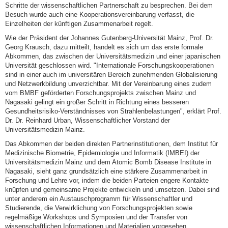
Schritte der wissenschaftlichen Partnerschaft zu besprechen. Bei dem
Besuch wurde auch eine Kooperationsvereinbarung verfasst, die
Einzelheiten der künftigen Zusammenarbeit regelt.
Wie der Präsident der Johannes Gutenberg-Universität Mainz, Prof. Dr.
Georg Krausch, dazu mitteilt, handelt es sich um das erste formale
Abkommen, das zwischen der Universitätsmedizin und einer japanischen
Universität geschlossen wird. "Internationale Forschungskooperationen
sind in einer auch im universitären Bereich zunehmenden Globalisierung
und Netzwerkbildung unverzichtbar. Mit der Vereinbarung eines zudem
vom BMBF geförderten Forschungsprojekts zwischen Mainz und
Nagasaki gelingt ein großer Schritt in Richtung eines besseren
Gesundheitsrisiko-Verständnisses von Strahlenbelastungen", erklärt Prof.
Dr. Dr. Reinhard Urban, Wissenschaftlicher Vorstand der
Universitätsmedizin Mainz.
Das Abkommen der beiden direkten Partnerinstitutionen, dem Institut für
Medizinische Biometrie, Epidemiologie und Informatik (IMBEI) der
Universitätsmedizin Mainz und dem Atomic Bomb Disease Institute in
Nagasaki, sieht ganz grundsätzlich eine stärkere Zusammenarbeit in
Forschung und Lehre vor, indem die beiden Parteien engere Kontakte
knüpfen und gemeinsame Projekte entwickeln und umsetzen. Dabei sind
unter anderem ein Austauschprogramm für Wissenschaftler und
Studierende, die Verwirklichung von Forschungsprojekten sowie
regelmäßige Workshops und Symposien und der Transfer von
wissenschaftlichen Informationen und Materialien vorgesehen.