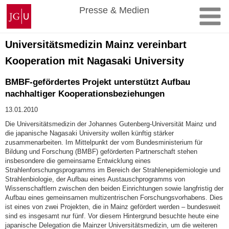
Zum
Johannes
Presse & Medien
Inhalt
Gutenberg-
springen
Universität
Mainz
Universitätsmedizin Mainz vereinbart
Kooperation mit Nagasaki University
BMBF-gefördertes Projekt unterstützt Aufbau
nachhaltiger Kooperationsbeziehungen
13.01.2010
Die Universitätsmedizin der Johannes Gutenberg-Universität Mainz und
die japanische Nagasaki University wollen künftig stärker
zusammenarbeiten. Im Mittelpunkt der vom Bundesministerium für
Bildung und Forschung (BMBF) geförderten Partnerschaft stehen
insbesondere die gemeinsame Entwicklung eines
Strahlenforschungsprogramms im Bereich der Strahlenepidemiologie und
Strahlenbiologie, der Aufbau eines Austauschprogramms von
Wissenschaftlern zwischen den beiden Einrichtungen sowie langfristig der
Aufbau eines gemeinsamen multizentrischen Forschungsvorhabens. Dies
ist eines von zwei Projekten, die in Mainz gefördert werden – bundesweit
sind es insgesamt nur fünf. Vor diesem Hintergrund besuchte heute eine
japanische Delegation die Mainzer Universitätsmedizin, um die weiteren