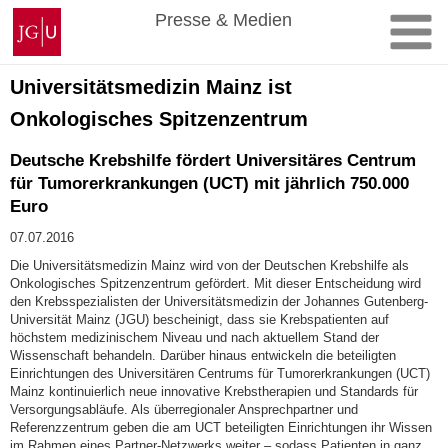
Zum
Johannes
Presse & Medien
Inhalt
Gutenberg-
springen
Universität
Mainz
Universitätsmedizin Mainz ist
Onkologisches Spitzenzentrum
Deutsche Krebshilfe fördert Universitäres Centrum
für Tumorerkrankungen (UCT) mit jährlich 750.000
Euro
07.07.2016
Die Universitätsmedizin Mainz wird von der Deutschen Krebshilfe als
Onkologisches Spitzenzentrum gefördert. Mit dieser Entscheidung wird
den Krebsspezialisten der Universitätsmedizin der Johannes Gutenberg-
Universität Mainz (JGU) bescheinigt, dass sie Krebspatienten auf
höchstem medizinischem Niveau und nach aktuellem Stand der
Wissenschaft behandeln. Darüber hinaus entwickeln die beteiligten
Einrichtungen des Universitären Centrums für Tumorerkrankungen (UCT)
Mainz kontinuierlich neue innovative Krebstherapien und Standards für
Versorgungsabläufe. Als überregionaler Ansprechpartner und
Referenzzentrum geben die am UCT beteiligten Einrichtungen ihr Wissen
im Rahmen eines Partner-Netzwerks weiter – sodass Patienten in ganz