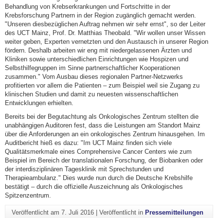
Behandlung von Krebserkrankungen und Fortschritte in der
Krebsforschung Partnern in der Region zugänglich gemacht werden.
"Unseren diesbezüglichen Auftrag nehmen wir sehr ernst", so der Leiter
des UCT Mainz, Prof. Dr. Matthias Theobald. "Wir wollen unser Wissen
weiter geben, Experten vernetzten und den Austausch in unserer Region
fördern. Deshalb arbeiten wir eng mit niedergelassenen Ärzten und
Kliniken sowie unterschiedlichen Einrichtungen wie Hospizen und
Selbsthilfegruppen im Sinne partnerschaftlicher Kooperationen
zusammen." Vom Ausbau dieses regionalen Partner-Netzwerks
profitierten vor allem die Patienten – zum Beispiel weil sie Zugang zu
klinischen Studien und damit zu neuesten wissenschaftlichen
Entwicklungen erhielten.
Bereits bei der Begutachtung als Onkologisches Zentrum stellten die
unabhängigen Auditoren fest, dass die Leistungen am Standort Mainz
über die Anforderungen an ein onkologisches Zentrum hinausgehen. Im
Auditbericht hieß es dazu: "Im UCT Mainz finden sich viele
Qualitätsmerkmale eines Comprehensive Cancer Centers wie zum
Beispiel im Bereich der translationalen Forschung, der Biobanken oder
der interdisziplinären Tagesklinik mit Sprechstunden und
Therapieambulanz." Dies wurde nun durch die Deutsche Krebshilfe
bestätigt – durch die offizielle Auszeichnung als Onkologisches
Spitzenzentrum.
Veröffentlicht am
7. Juli 2016
|
Veröffentlicht in
Pressemitteilungen