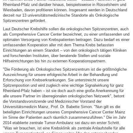
Rheinland-Pfalz und darüber hinaus, beispielsweise in Rüsselsheim und
Wiesbaden, davon profitieren können. Insgesamt werden in Deutschland
derzeit nur 13 universitätsmedizinische Standorte als Onkologische
Spitzenzentren gefördert.
Laut Deutscher Krebshilfe sollen die onkologischen Spitzenzentren, auch
als Comprehensive Cancer Center bezeichnet, zu einer umfassenden und
optimalen Versorgung von Krebspatienten beitragen. Dazu bedarf es einer
umfassenden Kooperation aller mit dem Thema Krebs befassten
Einrichtungen an einem Standort – von den onkologisch tätigen Kliniken
und forschenden Instituten, über beratende Stellen und soziale
Hilfseinrichtungen bis hin zu externen Kooperationspartnern.
"Die Förderung als Onkologisches Spitzenzentrum ist die größtmögliche
Auszeichnung für unsere erfolgreiche Arbeit in der Behandlung und
Erforschung von Krebserkrankungen. Sie unterstreicht unsere
Spitzenposition und wird zugleich eine wichtige Signalwirkung für ganz
Rheinland-Pfalz haben – ist sie doch auch eine große Anerkennung für
alle unsere Partner im überregionalen onkologischen Netzwerk", betont
die Vorstandsvorsitzende und Medizinischer Vorstand der
Universitätsmedizin Mainz, Prof. Dr. Babette Simon. "Nun gilt es die
beteiligten Einrichtungen unseres Comprehensive Cancer Center Mainz
im Sinne der Patienten auch räumlich zusammenzuführen." Die im Jahr
2014 etablierte zentrale Tumor-Ambulanz sei dazu ein erster Schritt.
"Was wir brauchen, ist eine Krebsklinik als zentrale Anlaufstelle für alle