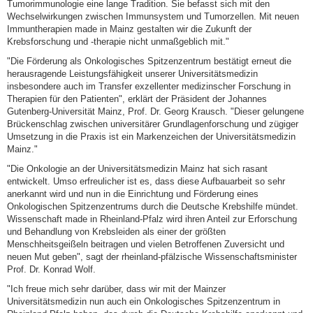
Tumorimmunologie eine lange Tradition. Sie befasst sich mit den
Wechselwirkungen zwischen Immunsystem und Tumorzellen. Mit neuen
Immuntherapien made in Mainz gestalten wir die Zukunft der
Krebsforschung und -therapie nicht unmaßgeblich mit."
"Die Förderung als Onkologisches Spitzenzentrum bestätigt erneut die
herausragende Leistungsfähigkeit unserer Universitätsmedizin
insbesondere auch im Transfer exzellenter medizinscher Forschung in
Therapien für den Patienten", erklärt der Präsident der Johannes
Gutenberg-Universität Mainz, Prof. Dr. Georg Krausch. "Dieser gelungene
Brückenschlag zwischen universitärer Grundlagenforschung und zügiger
Umsetzung in die Praxis ist ein Markenzeichen der Universitätsmedizin
Mainz."
"Die Onkologie an der Universitätsmedizin Mainz hat sich rasant
entwickelt. Umso erfreulicher ist es, dass diese Aufbauarbeit so sehr
anerkannt wird und nun in die Einrichtung und Förderung eines
Onkologischen Spitzenzentrums durch die Deutsche Krebshilfe mündet.
Wissenschaft made in Rheinland-Pfalz wird ihren Anteil zur Erforschung
und Behandlung von Krebsleiden als einer der größten
Menschheitsgeißeln beitragen und vielen Betroffenen Zuversicht und
neuen Mut geben", sagt der rheinland-pfälzische Wissenschaftsminister
Prof. Dr. Konrad Wolf.
"Ich freue mich sehr darüber, dass wir mit der Mainzer
Universitätsmedizin nun auch ein Onkologisches Spitzenzentrum in