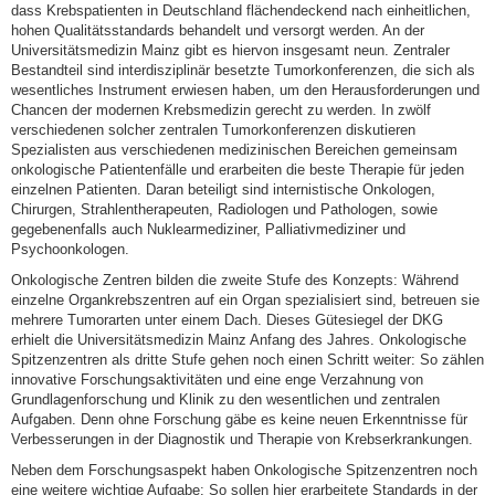
dass Krebspatienten in Deutschland flächendeckend nach einheitlichen,
hohen Qualitätsstandards behandelt und versorgt werden. An der
Universitätsmedizin Mainz gibt es hiervon insgesamt neun. Zentraler
Bestandteil sind interdisziplinär besetzte Tumorkonferenzen, die sich als
wesentliches Instrument erwiesen haben, um den Herausforderungen und
Chancen der modernen Krebsmedizin gerecht zu werden. In zwölf
verschiedenen solcher zentralen Tumorkonferenzen diskutieren
Spezialisten aus verschiedenen medizinischen Bereichen gemeinsam
onkologische Patientenfälle und erarbeiten die beste Therapie für jeden
einzelnen Patienten. Daran beteiligt sind internistische Onkologen,
Chirurgen, Strahlentherapeuten, Radiologen und Pathologen, sowie
gegebenenfalls auch Nuklearmediziner, Palliativmediziner und
Psychoonkologen.
Onkologische Zentren bilden die zweite Stufe des Konzepts: Während
einzelne Organkrebszentren auf ein Organ spezialisiert sind, betreuen sie
mehrere Tumorarten unter einem Dach. Dieses Gütesiegel der DKG
erhielt die Universitätsmedizin Mainz Anfang des Jahres. Onkologische
Spitzenzentren als dritte Stufe gehen noch einen Schritt weiter: So zählen
innovative Forschungsaktivitäten und eine enge Verzahnung von
Grundlagenforschung und Klinik zu den wesentlichen und zentralen
Aufgaben. Denn ohne Forschung gäbe es keine neuen Erkenntnisse für
Verbesserungen in der Diagnostik und Therapie von Krebserkrankungen.
Neben dem Forschungsaspekt haben Onkologische Spitzenzentren noch
eine weitere wichtige Aufgabe: So sollen hier erarbeitete Standards in der