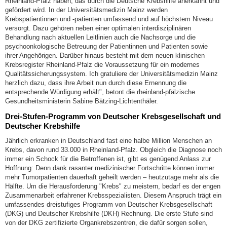
Rheinland-Pfalz haben, das durch die Deutsche Krebshilfe anerkannt und
gefördert wird. In der Universitätsmedizin Mainz werden
Krebspatientinnen und -patienten umfassend und auf höchstem Niveau
versorgt. Dazu gehören neben einer optimalen interdisziplinären
Behandlung nach aktuellen Leitlinien auch die Nachsorge und die
psychoonkologische Betreuung der Patientinnen und Patienten sowie
ihrer Angehörigen. Darüber hinaus besteht mit dem neuen klinischen
Krebsregister Rheinland-Pfalz die Voraussetzung für ein modernes
Qualitätssicherungssystem. Ich gratuliere der Universitätsmedizin Mainz
herzlich dazu, dass ihre Arbeit nun durch diese Ernennung die
entsprechende Würdigung erhält", betont die rheinland-pfälzische
Gesundheitsministerin Sabine Bätzing-Lichtenthäler.
Drei-Stufen-Programm von Deutscher Krebsgesellschaft und
Deutscher Krebshilfe
Jährlich erkranken in Deutschland fast eine halbe Million Menschen an
Krebs, davon rund 33.000 in Rheinland-Pfalz. Obgleich die Diagnose noch
immer ein Schock für die Betroffenen ist, gibt es genügend Anlass zur
Hoffnung: Denn dank rasanter medizinischer Fortschritte können immer
mehr Tumorpatienten dauerhaft geheilt werden – heutzutage mehr als die
Hälfte. Um die Herausforderung "Krebs" zu meistern, bedarf es der engen
Zusammenarbeit erfahrener Krebsspezialisten. Diesem Anspruch trägt ein
umfassendes dreistufiges Programm von Deutscher Krebsgesellschaft
(DKG) und Deutscher Krebshilfe (DKH) Rechnung. Die erste Stufe sind
von der DKG zertifizierte Organkrebszentren, die dafür sorgen sollen,