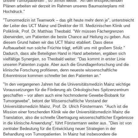
unsere Tumorpatienten", so Simon weiter. "An den entsprechenden
Plänen arbeiten wir derzeit im Rahmen unseres Baumasterplans mit
Hochdruck."
"Tumormedizin ist Teamwork – das gilt heute mehr denn je", unterstreicht
der Leiter des UCT Mainz und Direktor der III. Medizinischen Klinik und
Poliklinik, Prof. Dr. Matthias Theobald. "Wir müssen Fächergrenzen
überwinden, um Patienten die beste Chance auf Heilung zu geben. Aus
diesem Grund haben wir das UCT Mainz etabliert. Dass diese
Aufbauarbeit nun solche Früchte trägt, erfüllt uns mit großem Stolz."
Dadurch, dass alle Beteiligten Hand in Hand arbeiteten, ergäben sich
vielfältige Synergien, so Theobald weiter: "Das kommt in erster Linie
unseren Patienten zugute. Aber auch die Grundlagenforschung und die
klinische Forschung profitieren, denn neueste wissenschaftliche
Erkenntnisse kommen schneller bei den Patienten an."
"In den vergangenen Jahren hat die Universitätsmedizin Mainz wichtige
Voraussetzungen für die Förderung als Onkologisches Spitzenzentrum
geschaffen – vor allem auch eine hochmoderne Gewebe-Biobank für
Tumorgewebe", betont der Wissenschaftliche Vorstand der
Universitätsmedizin Mainz, Prof. Dr. Ulrich Förstermann. "Auch ist die
Mission einer forschenden Klinik wie der Universitätsmedizin Mainz die
Translation, also die schnelle Übertragung wissenschaftlicher Ergebnisse
in die klinische Anwendung", führt Förstermann weiter aus. "Dies ist von
zentraler Bedeutung für die Entwicklung neuer Strategien in der
Behandlung von Tumorpatienten. In Mainz hat insbesondere die