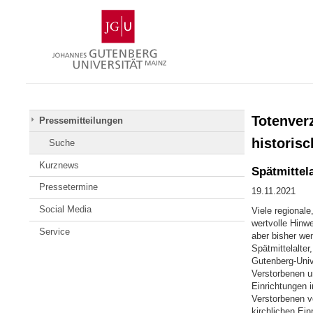
Zum
Johannes
Inhalt
Gutenberg-
springen
Universität
Mainz
Totenverz
Pressemitteilungen
historis
Suche
Kurznews
Spätmittel
Pressetermine
19.11.2021
Social Media
Viele regionale
wertvolle Hinw
Service
aber bisher we
Spätmittelalter
Gutenberg-Univ
Verstorbenen u
Einrichtungen 
Verstorbenen v
kirchlichen Ein