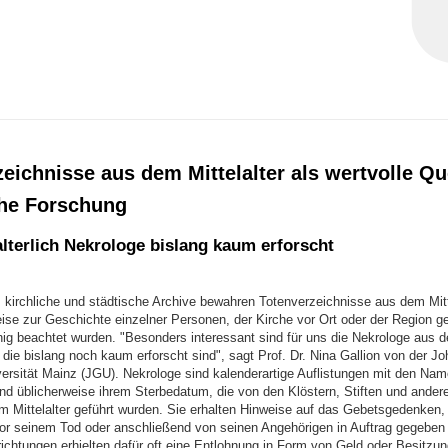
eichnisse aus dem Mittelalter als wertvolle Qu
che Forschung
alterlich Nekrologe bislang kaum erforscht
, kirchliche und städtische Archive bewahren Totenverzeichnisse aus dem Mitte
eise zur Geschichte einzelner Personen, der Kirche vor Ort oder der Region g
nig beachtet wurden. "Besonders interessant sind für uns die Nekrologe aus 
, die bislang noch kaum erforscht sind", sagt Prof. Dr. Nina Gallion von der J
ersität Mainz (JGU). Nekrologe sind kalenderartige Auflistungen mit den Na
nd üblicherweise ihrem Sterbedatum, die von den Klöstern, Stiften und ander
im Mittelalter geführt wurden. Sie erhalten Hinweise auf das Gebetsgedenken
or seinem Tod oder anschließend von seinen Angehörigen in Auftrag gegeben
richtungen erhielten dafür oft eine Entlohnung in Form von Geld oder Besitzu