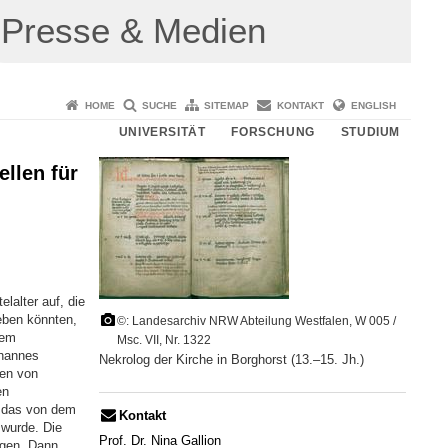
Presse & Medien
HOME
SUCHE
SITEMAP
KONTAKT
ENGLISH
UNIVERSITÄT
FORSCHUNG
STUDIUM
ellen für
lalter auf, die
eben könnten,
©: Landesarchiv NRW Abteilung Westfalen, W 005 /
dem
Msc. VII, Nr. 1322
ohannes
Nekrolog der Kirche in Borghorst (13.–15. Jh.)
men von
en
, das von dem
Kontakt
 wurde. Die
Prof. Dr. Nina Gallion
ngen. Dann