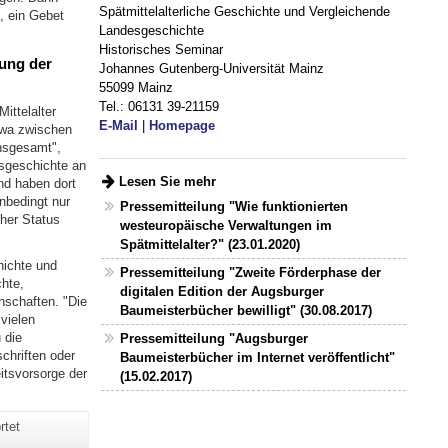
Spätmittelalterliche Geschichte und Vergleichende
, ein Gebet
Landesgeschichte
Historisches Seminar
lung der
Johannes Gutenberg-Universität Mainz
55099 Mainz
Tel.: 06131 39-21159
ittelalter
E-Mail
|
Homepage
twa zwischen
insgesamt",
esgeschichte an
Lesen Sie mehr
nd haben dort
unbedingt nur
Pressemitteilung "Wie funktionierten
cher Status
westeuropäische Verwaltungen im
Spätmittelalter?" (23.01.2020)
hichte und
Pressemitteilung "Zweite Förderphase der
chte,
digitalen Edition der Augsburger
nschaften. "Die
Baumeisterbücher bewilligt" (30.08.2017)
vielen
 die
Pressemitteilung "Augsburger
chriften oder
Baumeisterbücher im Internet veröffentlicht"
itsvorsorge der
(15.02.2017)
rtet