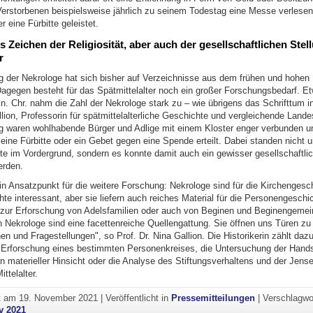
Verstorbenen beispielsweise jährlich zu seinem Todestag eine Messe verlesen
 eine Fürbitte geleistet.
s Zeichen der Religiosität, aber auch der gesellschaftlichen Stel
r
g der Nekrologe hat sich bisher auf Verzeichnisse aus dem frühen und hohen M
"Dagegen besteht für das Spätmittelalter noch ein großer Forschungsbedarf. E
n. Chr. nahm die Zahl der Nekrologe stark zu – wie übrigens das Schrifttum 
llion, Professorin für spätmittelalterliche Geschichte und vergleichende Land
g waren wohlhabende Bürger und Adlige mit einem Kloster enger verbunden u
 eine Fürbitte oder ein Gebet gegen eine Spende erteilt. Dabei standen nicht 
kte im Vordergrund, sondern es konnte damit auch ein gewisser gesellschaftli
erden.
in Ansatzpunkt für die weitere Forschung: Nekrologe sind für die Kirchengesc
e interessant, aber sie liefern auch reiches Material für die Personengeschi
 zur Erforschung von Adelsfamilien oder auch von Beginen und Beginengemei
en Nekrologe sind eine facettenreiche Quellengattung. Sie öffnen uns Türen zu 
 und Fragestellungen", so Prof. Dr. Nina Gallion. Die Historikerin zählt dazu
Erforschung eines bestimmten Personenkreises, die Untersuchung der Hands
n materieller Hinsicht oder die Analyse des Stiftungsverhaltens und der Jense
ttelalter.
ht am
19. November 2021
|
Veröffentlicht in
Pressemitteilungen
|
Verschlagwo
v 2021