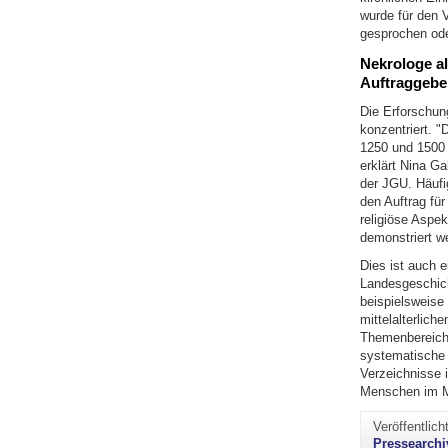
wurde für den 
gesprochen oder
Nekrologe al
Auftraggebe
Die Erforschun
konzentriert. 
1250 und 1500 
erklärt Nina Ga
der JGU. Häufi
den Auftrag für
religiöse Aspe
demonstriert w
Dies ist auch e
Landesgeschicht
beispielsweise
mittelalterlich
Themenbereichen
systematische 
Verzeichnisse i
Menschen im Mi
Veröffentlic
Pressearchi