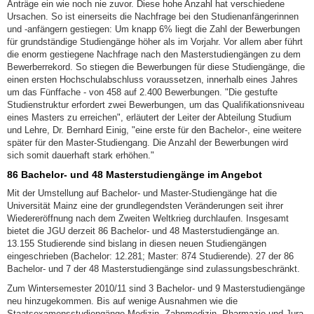
Anträge ein wie noch nie zuvor. Diese hohe Anzahl hat verschiedene
Ursachen. So ist einerseits die Nachfrage bei den Studienanfängerinnen
und -anfängern gestiegen: Um knapp 6% liegt die Zahl der Bewerbungen
für grundständige Studiengänge höher als im Vorjahr. Vor allem aber führt
die enorm gestiegene Nachfrage nach den Masterstudiengängen zu dem
Bewerberrekord. So stiegen die Bewerbungen für diese Studiengänge, die
einen ersten Hochschulabschluss voraussetzen, innerhalb eines Jahres
um das Fünffache - von 458 auf 2.400 Bewerbungen. "Die gestufte
Studienstruktur erfordert zwei Bewerbungen, um das Qualifikationsniveau
eines Masters zu erreichen", erläutert der Leiter der Abteilung Studium
und Lehre, Dr. Bernhard Einig, "eine erste für den Bachelor-, eine weitere
später für den Master-Studiengang. Die Anzahl der Bewerbungen wird
sich somit dauerhaft stark erhöhen."
86 Bachelor- und 48 Masterstudiengänge im Angebot
Mit der Umstellung auf Bachelor- und Master-Studiengänge hat die
Universität Mainz eine der grundlegendsten Veränderungen seit ihrer
Wiedereröffnung nach dem Zweiten Weltkrieg durchlaufen. Insgesamt
bietet die JGU derzeit 86 Bachelor- und 48 Masterstudiengänge an.
13.155 Studierende sind bislang in diesen neuen Studiengängen
eingeschrieben (Bachelor: 12.281; Master: 874 Studierende). 27 der 86
Bachelor- und 7 der 48 Masterstudiengänge sind zulassungsbeschränkt.
Zum Wintersemester 2010/11 sind 3 Bachelor- und 9 Masterstudiengänge
neu hinzugekommen. Bis auf wenige Ausnahmen wie die
Staatsexamensstudiengänge Medizin, Zahnmedizin, Pharmazie und Jura