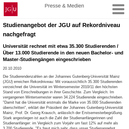
Zum
Johannes
Presse & Medien
Inhalt
Gutenberg-
springen
Universität
Mainz
Studienangebot der JGU auf Rekordniveau
nachgefragt
Universität rechnet mit etwa 35.300 Studierenden /
Über 13.000 Studierende in den neuen Bachelor- und
Master-Studiengängen eingeschrieben
20.10.2010
Die Studierendenzahlen an der Johannes Gutenberg-Universität Mainz
(JGU) erreichen Rekordniveau: Mit voraussichtlich 35.300 Studierenden
verzeichnet die Universität im Wintersemester 2010/11 den höchsten
Stand von Einschreibungen in ihrer Geschichte. Zum Vergleich: Im
vergangenen Wintersemester waren 34.224 Studierende eingeschrieben.
"Damit hat die Universität erstmals die Marke von 35.000 Studierenden
überschritten", erklärt der Präsident der Johannes Gutenberg-Universität
Mainz, Prof. Dr. Georg Krausch, anlässlich der Erstsemesterbegrüßung.
Stark angestiegen ist auch die Zahl der Studienanfängerinnen und
Studienanfänger: im Vergleich zum Vorjahr um fast 12% auf mehr als
3.700 Studierende. "Es freut mich sehr, dass unser Studienangebot,