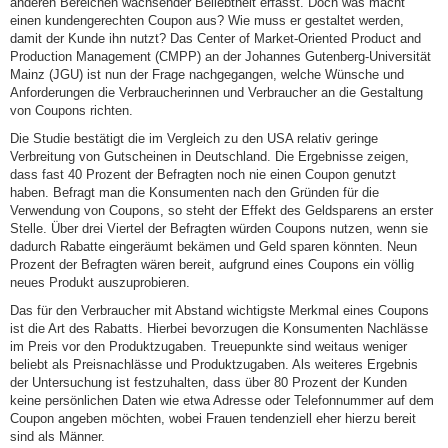
anderen Bereichen wachsender Beliebtheit erfasst. Doch was macht
einen kundengerechten Coupon aus? Wie muss er gestaltet werden,
damit der Kunde ihn nutzt? Das Center of Market-Oriented Product and
Production Management (CMPP) an der Johannes Gutenberg-Universität
Mainz (JGU) ist nun der Frage nachgegangen, welche Wünsche und
Anforderungen die Verbraucherinnen und Verbraucher an die Gestaltung
von Coupons richten.
Die Studie bestätigt die im Vergleich zu den USA relativ geringe
Verbreitung von Gutscheinen in Deutschland. Die Ergebnisse zeigen,
dass fast 40 Prozent der Befragten noch nie einen Coupon genutzt
haben. Befragt man die Konsumenten nach den Gründen für die
Verwendung von Coupons, so steht der Effekt des Geldsparens an erster
Stelle. Über drei Viertel der Befragten würden Coupons nutzen, wenn sie
dadurch Rabatte eingeräumt bekämen und Geld sparen könnten. Neun
Prozent der Befragten wären bereit, aufgrund eines Coupons ein völlig
neues Produkt auszuprobieren.
Das für den Verbraucher mit Abstand wichtigste Merkmal eines Coupons
ist die Art des Rabatts. Hierbei bevorzugen die Konsumenten Nachlässe
im Preis vor den Produktzugaben. Treuepunkte sind weitaus weniger
beliebt als Preisnachlässe und Produktzugaben. Als weiteres Ergebnis
der Untersuchung ist festzuhalten, dass über 80 Prozent der Kunden
keine persönlichen Daten wie etwa Adresse oder Telefonnummer auf dem
Coupon angeben möchten, wobei Frauen tendenziell eher hierzu bereit
sind als Männer.