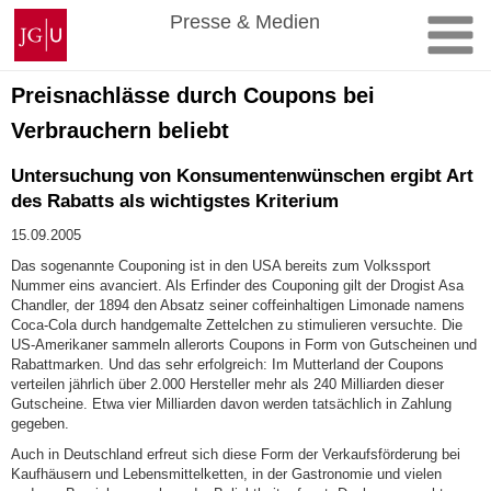
Zum
Johannes
Presse & Medien
Inhalt
Gutenberg-
springen
Universität
Mainz
Preisnachlässe durch Coupons bei
Verbrauchern beliebt
Untersuchung von Konsumentenwünschen ergibt Art
des Rabatts als wichtigstes Kriterium
15.09.2005
Das sogenannte Couponing ist in den USA bereits zum Volkssport
Nummer eins avanciert. Als Erfinder des Couponing gilt der Drogist Asa
Chandler, der 1894 den Absatz seiner coffeinhaltigen Limonade namens
Coca-Cola durch handgemalte Zettelchen zu stimulieren versuchte. Die
US-Amerikaner sammeln allerorts Coupons in Form von Gutscheinen und
Rabattmarken. Und das sehr erfolgreich: Im Mutterland der Coupons
verteilen jährlich über 2.000 Hersteller mehr als 240 Milliarden dieser
Gutscheine. Etwa vier Milliarden davon werden tatsächlich in Zahlung
gegeben.
Auch in Deutschland erfreut sich diese Form der Verkaufsförderung bei
Kaufhäusern und Lebensmittelketten, in der Gastronomie und vielen