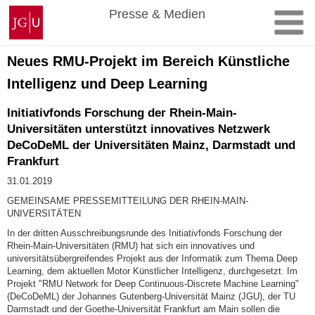
Zum
Johannes
Presse & Medien
Inhalt
Gutenberg-
springen
Universität
Mainz
Neues RMU-Projekt im Bereich Künstliche
Intelligenz und Deep Learning
Initiativfonds Forschung der Rhein-Main-
Universitäten unterstützt innovatives Netzwerk
DeCoDeML der Universitäten Mainz, Darmstadt und
Frankfurt
31.01.2019
GEMEINSAME PRESSEMITTEILUNG DER RHEIN-MAIN-
UNIVERSITÄTEN
In der dritten Ausschreibungsrunde des Initiativfonds Forschung der
Rhein-Main-Universitäten (RMU) hat sich ein innovatives und
universitätsübergreifendes Projekt aus der Informatik zum Thema Deep
Learning, dem aktuellen Motor Künstlicher Intelligenz, durchgesetzt. Im
Projekt "RMU Network for Deep Continuous-Discrete Machine Learning"
(DeCoDeML) der Johannes Gutenberg-Universität Mainz (JGU), der TU
Darmstadt und der Goethe-Universität Frankfurt am Main sollen die