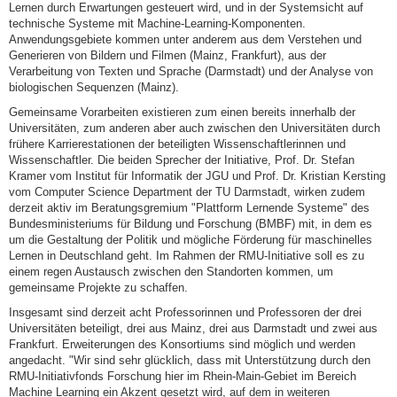
Lernen durch Erwartungen gesteuert wird, und in der Systemsicht auf
technische Systeme mit Machine-Learning-Komponenten.
Anwendungsgebiete kommen unter anderem aus dem Verstehen und
Generieren von Bildern und Filmen (Mainz, Frankfurt), aus der
Verarbeitung von Texten und Sprache (Darmstadt) und der Analyse von
biologischen Sequenzen (Mainz).
Gemeinsame Vorarbeiten existieren zum einen bereits innerhalb der
Universitäten, zum anderen aber auch zwischen den Universitäten durch
frühere Karrierestationen der beteiligten Wissenschaftlerinnen und
Wissenschaftler. Die beiden Sprecher der Initiative, Prof. Dr. Stefan
Kramer vom Institut für Informatik der JGU und Prof. Dr. Kristian Kersting
vom Computer Science Department der TU Darmstadt, wirken zudem
derzeit aktiv im Beratungsgremium "Plattform Lernende Systeme" des
Bundesministeriums für Bildung und Forschung (BMBF) mit, in dem es
um die Gestaltung der Politik und mögliche Förderung für maschinelles
Lernen in Deutschland geht. Im Rahmen der RMU-Initiative soll es zu
einem regen Austausch zwischen den Standorten kommen, um
gemeinsame Projekte zu schaffen.
Insgesamt sind derzeit acht Professorinnen und Professoren der drei
Universitäten beteiligt, drei aus Mainz, drei aus Darmstadt und zwei aus
Frankfurt. Erweiterungen des Konsortiums sind möglich und werden
angedacht. "Wir sind sehr glücklich, dass mit Unterstützung durch den
RMU-Initiativfonds Forschung hier im Rhein-Main-Gebiet im Bereich
Machine Learning ein Akzent gesetzt wird, auf dem in weiteren