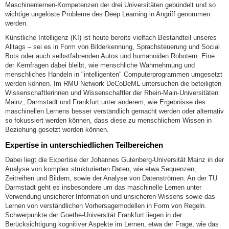
Maschinenlernen-Kompetenzen der drei Universitäten gebündelt und so
wichtige ungelöste Probleme des Deep Learning in Angriff genommen
werden.
Künstliche Intelligenz (KI) ist heute bereits vielfach Bestandteil unseres
Alltags – sei es in Form von Bilderkennung, Sprachsteuerung und Social
Bots oder auch selbstfahrenden Autos und humanoiden Robotern. Eine
der Kernfragen dabei bleibt, wie menschliche Wahrnehmung und
menschliches Handeln in "intelligenten" Computerprogrammen umgesetzt
werden können. Im RMU Network DeCoDeML untersuchen die beteiligten
Wissenschaftlerinnen und Wissenschaftler der Rhein-Main-Universitäten
Mainz, Darmstadt und Frankfurt unter anderem, wie Ergebnisse des
maschinellen Lernens besser verständlich gemacht werden oder alternativ
so fokussiert werden können, dass diese zu menschlichem Wissen in
Beziehung gesetzt werden können.
Expertise in unterschiedlichen Teilbereichen
Dabei liegt die Expertise der Johannes Gutenberg-Universität Mainz in der
Analyse von komplex strukturierten Daten, wie etwa Sequenzen,
Zeitreihen und Bildern, sowie der Analyse von Datenströmen. An der TU
Darmstadt geht es insbesondere um das maschinelle Lernen unter
Verwendung unsicherer Information und unsicheren Wissens sowie das
Lernen von verständlichen Vorhersagemodellen in Form von Regeln.
Schwerpunkte der Goethe-Universität Frankfurt liegen in der
Berücksichtigung kognitiver Aspekte im Lernen, etwa der Frage, wie das