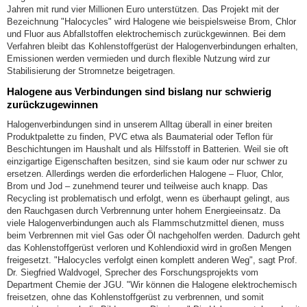
Jahren mit rund vier Millionen Euro unterstützen. Das Projekt mit der
Bezeichnung "Halocycles" wird Halogene wie beispielsweise Brom, Chlor
und Fluor aus Abfallstoffen elektrochemisch zurückgewinnen. Bei dem
Verfahren bleibt das Kohlenstoffgerüst der Halogenverbindungen erhalten,
Emissionen werden vermieden und durch flexible Nutzung wird zur
Stabilisierung der Stromnetze beigetragen.
Halogene aus Verbindungen sind bislang nur schwierig
zurückzugewinnen
Halogenverbindungen sind in unserem Alltag überall in einer breiten
Produktpalette zu finden, PVC etwa als Baumaterial oder Teflon für
Beschichtungen im Haushalt und als Hilfsstoff in Batterien. Weil sie oft
einzigartige Eigenschaften besitzen, sind sie kaum oder nur schwer zu
ersetzen. Allerdings werden die erforderlichen Halogene – Fluor, Chlor,
Brom und Jod – zunehmend teurer und teilweise auch knapp. Das
Recycling ist problematisch und erfolgt, wenn es überhaupt gelingt, aus
den Rauchgasen durch Verbrennung unter hohem Energieeinsatz. Da
viele Halogenverbindungen auch als Flammschutzmittel dienen, muss
beim Verbrennen mit viel Gas oder Öl nachgeholfen werden. Dadurch geht
das Kohlenstoffgerüst verloren und Kohlendioxid wird in großen Mengen
freigesetzt. "Halocycles verfolgt einen komplett anderen Weg", sagt Prof.
Dr. Siegfried Waldvogel, Sprecher des Forschungsprojekts vom
Department Chemie der JGU. "Wir können die Halogene elektrochemisch
freisetzen, ohne das Kohlenstoffgerüst zu verbrennen, und somit