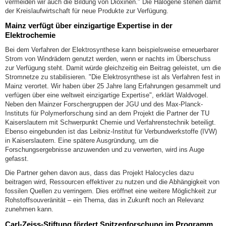
vermeiden wir auch die Bildung von Dioxinen." Die Halogene stehen damit
der Kreislaufwirtschaft für neue Produkte zur Verfügung.
Mainz verfügt über einzigartige Expertise in der
Elektrochemie
Bei dem Verfahren der Elektrosynthese kann beispielsweise erneuerbarer
Strom von Windrädern genutzt werden, wenn er nachts im Überschuss
zur Verfügung steht. Damit würde gleichzeitig ein Beitrag geleistet, um die
Stromnetze zu stabilisieren. "Die Elektrosynthese ist als Verfahren fest in
Mainz verortet. Wir haben über 25 Jahre lang Erfahrungen gesammelt und
verfügen über eine weltweit einzigartige Expertise", erklärt Waldvogel.
Neben den Mainzer Forschergruppen der JGU und des Max-Planck-
Instituts für Polymerforschung sind an dem Projekt die Partner der TU
Kaiserslautern mit Schwerpunkt Chemie und Verfahrenstechnik beteiligt.
Ebenso eingebunden ist das Leibniz-Institut für Verbundwerkstoffe (IVW)
in Kaiserslautern. Eine spätere Ausgründung, um die
Forschungsergebnisse anzuwenden und zu verwerten, wird ins Auge
gefasst.
Die Partner gehen davon aus, dass das Projekt Halocycles dazu
beitragen wird, Ressourcen effektiver zu nutzen und die Abhängigkeit von
fossilen Quellen zu verringern. Dies eröffnet eine weitere Möglichkeit zur
Rohstoffsouveränität – ein Thema, das in Zukunft noch an Relevanz
zunehmen kann.
Carl-Zeiss-Stiftung fördert Spitzenforschung im Programm