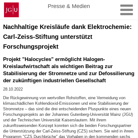
Zum
Johannes
Presse & Medien
Inhalt
Gutenberg-
springen
Universität
Mainz
Nachhaltige Kreisläufe dank Elektrochemie:
Carl-Zeiss-Stiftung unterstützt
Forschungsprojekt
Projekt "Halocycles" ermöglicht Halogen-
Kreislaufwirtschaft als wichtigen Beitrag zur
Stabilisierung der Stromnetze und zur Defossilierung
der zukünftigen industriellen Gesellschaft
28.10.2022
Die Rückgewinnung von wertvollen Rohstoffen, eine Vermeidung von
klimaschädlichen Kohlendioxid-Emissionen und eine Stabilisierung der
Stromnetze – das sind die drei entscheidenden Pluspunkte eines neuen
Forschungsprojekts an der Johannes Gutenberg-Universität Mainz (JGU)
und der Technischen Universität Kaiserslautern. Mit ihrem
zukunftsweisenden Konzept konnten sich die beiden Forschungspartner
die Unterstützung der Carl-Zeiss-Stiftung (CZS) sichern. Sie wird in ihrem
Programm "CZS Durchbrüche" das Vorhaben in den kommenden sechs