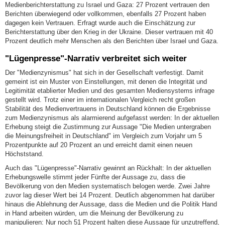
Medienberichterstattung zu Israel und Gaza: 27 Prozent vertrauen den
Berichten überwiegend oder vollkommen, ebenfalls 27 Prozent haben
dagegen kein Vertrauen. Erfragt wurde auch die Einschätzung zur
Berichterstattung über den Krieg in der Ukraine. Dieser vertrauen mit 40
Prozent deutlich mehr Menschen als den Berichten über Israel und Gaza.
"Lügenpresse"-Narrativ verbreitet sich weiter
Der "Medienzynismus" hat sich in der Gesellschaft verfestigt. Damit
gemeint ist ein Muster von Einstellungen, mit denen die Integrität und
Legitimität etablierter Medien und des gesamten Mediensystems infrage
gestellt wird. Trotz einer im internationalen Vergleich recht großen
Stabilität des Medienvertrauens in Deutschland können die Ergebnisse
zum Medienzynismus als alarmierend aufgefasst werden: In der aktuellen
Erhebung steigt die Zustimmung zur Aussage "Die Medien untergraben
die Meinungsfreiheit in Deutschland" im Vergleich zum Vorjahr um 5
Prozentpunkte auf 20 Prozent an und erreicht damit einen neuen
Höchststand.
Auch das "Lügenpresse"-Narrativ gewinnt an Rückhalt: In der aktuellen
Erhebungswelle stimmt jeder Fünfte der Aussage zu, dass die
Bevölkerung von den Medien systematisch belogen werde. Zwei Jahre
zuvor lag dieser Wert bei 14 Prozent. Deutlich abgenommen hat darüber
hinaus die Ablehnung der Aussage, dass die Medien und die Politik Hand
in Hand arbeiten würden, um die Meinung der Bevölkerung zu
manipulieren: Nur noch 51 Prozent halten diese Aussage für unzutreffend,