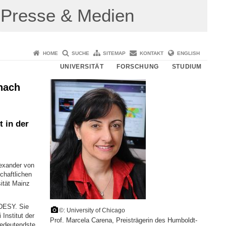
Presse & Medien
HOME
SUCHE
SITEMAP
KONTAKT
ENGLISH
UNIVERSITÄT
FORSCHUNG
STUDIUM
nach
 in der
lexander von
haftlichen
ität Mainz
 DESY. Sie
©: University of Chicago
Institut der
Prof. Marcela Carena, Preisträgerin des Humboldt-
bedeutendste