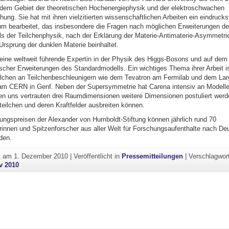
 dem Gebiet der theoretischen Hochenergiephysik und der elektroschwachen
ng. Sie hat mit ihren vielzitierten wissenschaftlichen Arbeiten ein eindrucks
 bearbeitet, das insbesondere die Fragen nach möglichen Erweiterungen d
s der Teilchenphysik, nach der Erklärung der Materie-Antimaterie-Asymmetr
rsprung der dunklen Materie beinhaltet.
s eine weltweit führende Expertin in der Physik des Higgs-Bosons und auf dem
cher Erweiterungen des Standardmodells. Ein wichtiges Thema ihrer Arbeit i
lchen an Teilchenbeschleunigern wie dem Tevatron am Fermilab und dem La
 am CERN in Genf. Neben der Supersymmetrie hat Carena intensiv an Modellen
n uns vertrauten drei Raumdimensionen weitere Dimensionen postuliert werd
eilchen und deren Kraftfelder ausbreiten können.
ungspreisen der Alexander von Humboldt-Stiftung können jährlich rund 70
rinnen und Spitzenforscher aus aller Welt für Forschungsaufenthalte nach De
den.
ht am
1. Dezember 2010
|
Veröffentlicht in
Pressemitteilungen
|
Verschlagwor
v 2010