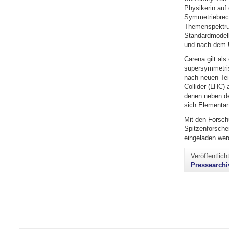
Physikerin auf
Symmetriebrechu
Themenspektrum
Standardmodell
und nach dem U
Carena gilt al
supersymmetris
nach neuen Tei
Collider (LHC)
denen neben de
sich Elementart
Mit den Forsch
Spitzenforsche
eingeladen wer
Veröffentlic
Pressearchi