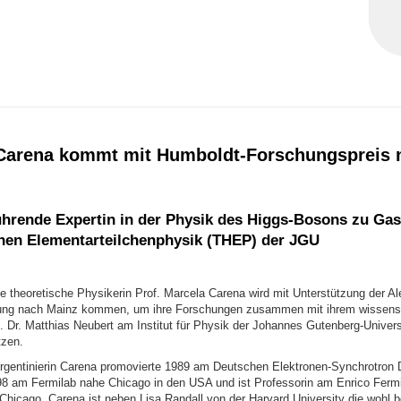
Carena kommt mit Humboldt-Forschungspreis 
ührende Expertin in der Physik des Higgs-Bosons zu Gast
hen Elementarteilchenphysik (THEP) der JGU
e theoretische Physikerin Prof. Marcela Carena wird mit Unterstützung der A
tung nach Mainz kommen, um ihre Forschungen zusammen mit ihrem wissensc
. Dr. Matthias Neubert am Institut für Physik der Johannes Gutenberg-Univers
tzen.
Argentinierin Carena promovierte 1989 am Deutschen Elektronen-Synchrotron
998 am Fermilab nahe Chicago in den USA und ist Professorin am Enrico Fermi 
 Chicago. Carena ist neben Lisa Randall von der Harvard University die wohl 