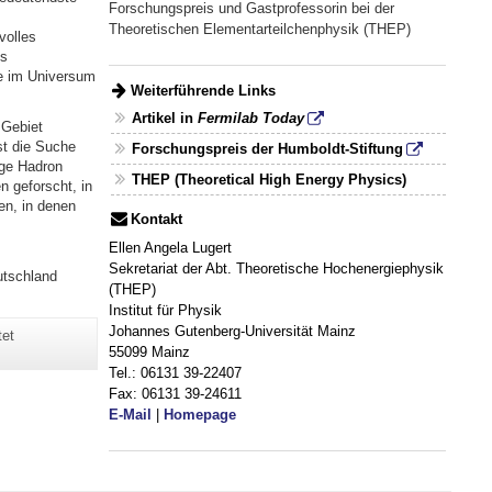
Forschungspreis und Gastprofessorin bei der
Theoretischen Elementarteilchenphysik (THEP)
volles
es
ie im Universum
Weiterführende Links
Artikel in
Fermilab Today
 Gebiet
st die Suche
Forschungspreis der Humboldt-Stiftung
rge Hadron
THEP (Theoretical High Energy Physics)
 geforscht, in
en, in denen
Kontakt
Ellen Angela Lugert
Sekretariat der Abt. Theoretische Hochenergiephysik
utschland
(THEP)
Institut für Physik
Johannes Gutenberg-Universität Mainz
tet
55099 Mainz
Tel.: 06131 39-22407
Fax: 06131 39-24611
E-Mail
|
Homepage