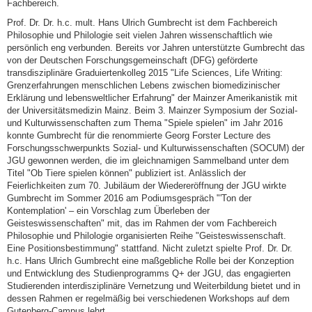
Fachbereich.
Prof. Dr. Dr. h.c. mult. Hans Ulrich Gumbrecht ist dem Fachbereich
Philosophie und Philologie seit vielen Jahren wissenschaftlich wie
persönlich eng verbunden. Bereits vor Jahren unterstützte Gumbrecht das
von der Deutschen Forschungsgemeinschaft (DFG) geförderte
transdisziplinäre Graduiertenkolleg 2015 "Life Sciences, Life Writing:
Grenzerfahrungen menschlichen Lebens zwischen biomedizinischer
Erklärung und lebensweltlicher Erfahrung" der Mainzer Amerikanistik mit
der Universitätsmedizin Mainz. Beim 3. Mainzer Symposium der Sozial-
und Kulturwissenschaften zum Thema "Spiele spielen" im Jahr 2016
konnte Gumbrecht für die renommierte Georg Forster Lecture des
Forschungsschwerpunkts Sozial- und Kulturwissenschaften (SOCUM) der
JGU gewonnen werden, die im gleichnamigen Sammelband unter dem
Titel "Ob Tiere spielen können" publiziert ist. Anlässlich der
Feierlichkeiten zum 70. Jubiläum der Wiedereröffnung der JGU wirkte
Gumbrecht im Sommer 2016 am Podiumsgespräch "'Ton der
Kontemplation' – ein Vorschlag zum Überleben der
Geisteswissenschaften" mit, das im Rahmen der vom Fachbereich
Philosophie und Philologie organisierten Reihe "Geisteswissenschaft.
Eine Positionsbestimmung" stattfand. Nicht zuletzt spielte Prof. Dr. Dr.
h.c. Hans Ulrich Gumbrecht eine maßgebliche Rolle bei der Konzeption
und Entwicklung des Studienprogramms Q+ der JGU, das engagierten
Studierenden interdisziplinäre Vernetzung und Weiterbildung bietet und in
dessen Rahmen er regelmäßig bei verschiedenen Workshops auf dem
Gutenberg-Campus lehrt.