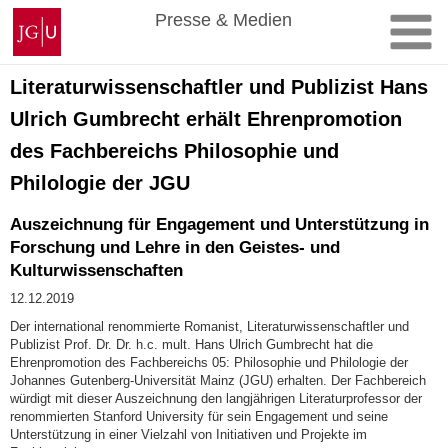
Zum
Johannes
Presse & Medien
Inhalt
Gutenberg-
springen
Universität
Mainz
Literaturwissenschaftler und Publizist Hans
Ulrich Gumbrecht erhält Ehrenpromotion
des Fachbereichs Philosophie und
Philologie der JGU
Auszeichnung für Engagement und Unterstützung in
Forschung und Lehre in den Geistes- und
Kulturwissenschaften
12.12.2019
Der international renommierte Romanist, Literaturwissenschaftler und
Publizist Prof. Dr. Dr. h.c. mult. Hans Ulrich Gumbrecht hat die
Ehrenpromotion des Fachbereichs 05: Philosophie und Philologie der
Johannes Gutenberg-Universität Mainz (JGU) erhalten. Der Fachbereich
würdigt mit dieser Auszeichnung den langjährigen Literaturprofessor der
renommierten Stanford University für sein Engagement und seine
Unterstützung in einer Vielzahl von Initiativen und Projekte im