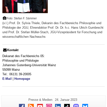
Foto: Stefan F. Sämmer
(v.l.) Prof. Dr. Sylvia Thiele, Dekanin des Fachbereichs Philosophie und
Philologie der JGU, Ehrendoktor Prof. Dr. Dr. h.c. Hans Ulrich Gumbrecht
und Prof. Dr. Stefan Müller-Stach, JGU-Vizepräsident für Forschung und
wissenschaftlichen Nachwuchs
Kontakt
Dekanat des Fachbereichs 05:
Philosophie und Philologie
Johannes Gutenberg-Universität Mainz
55099 Mainz
Tel.: 06131 39-20005
E-Mail
|
Homepage
Zusätzliche
Seiten-
Letzte
Presse & Medien
24. Januar 2023
Name:
Aktualisierung:
Informationen
Facebook
RSS
Youtube
Instagram
LinkedIn
TikTok
Mastodon
Bluesky