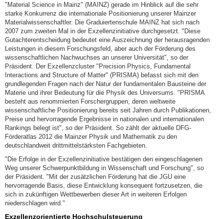
"Material Science in Mainz" (MAINZ) gerade im Hinblick auf die sehr
starke Konkurrenz die internationale Positionierung unserer Mainzer
Materialwissenschaftler. Die Graduiertenschule MAINZ hat sich nach
2007 zum zweiten Mal in der Exzellenzinitiative durchgesetzt. "Diese
Gutachterentscheidung bedeutet eine Auszeichnung der herausragenden
Leistungen in diesem Forschungsfeld, aber auch der Förderung des
wissenschaftlichen Nachwuchses an unserer Universität", so der
Präsident. Der Exzellenzcluster "Precision Physics, Fundamental
Interactions and Structure of Matter" (PRISMA) befasst sich mit den
grundlegenden Fragen nach der Natur der fundamentalen Bausteine der
Materie und ihrer Bedeutung für die Physik des Universums. "PRISMA
besteht aus renommierten Forschergruppen, deren weltweite
wissenschaftliche Positionierung bereits seit Jahren durch Publikationen,
Preise und hervorragende Ergebnisse in nationalen und internationalen
Rankings belegt ist", so der Präsident. So zählt der aktuelle DFG-
Förderatlas 2012 die Mainzer Physik und Mathematik zu den
deutschlandweit drittmittelstärksten Fachgebieten.
"Die Erfolge in der Exzellenzinitiative bestätigen den eingeschlagenen
Weg unserer Schwerpunktbildung in Wissenschaft und Forschung", so
der Präsident. "Mit der zusätzlichen Förderung hat die JGU eine
hervorragende Basis, diese Entwicklung konsequent fortzusetzen, die
sich in zukünftigen Wettbewerben dieser Art in weiteren Erfolgen
niederschlagen wird."
Exzellenzorientierte Hochschulsteuerung