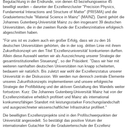
Begutachtung in der Endrunde, von denen 43 beziehungsweise 45
bewilligt wurden – darunter der Exzellenzcluster "Precision Physics,
Fundamental Interactions and Structure of Matter" (PRISMA) und die
Graduiertenschule "Material Science in Mainz" (MAINZ). Damit gehört die
Johannes Gutenberg-Universität Mainz zu den insgesamt 39 deutschen
Universitäten, die in der zweiten Runde der Exzellenzinitiative erfolgreich
abgeschnitten haben.
"Für uns ist es zudem auch ein großer Erfolg, dass wir zu den 16
deutschen Universitäten gehörten, die in der sog. dritten Linie mit ihrem
Zukunftskonzept um den Titel 'Exzellenzuniversität' konkurrieren durften.
Allein diese Auswahl werten wir als Auszeichnung unserer Strategie der
gesamtinstitutionellen Steuerung", so der Präsident. "Dass wir hier mit
weiteren namhaften deutschen Universitäten nun knapp scheiterten,
bedauern wir natürlich. Bis zuletzt war wohl der Exzellenzstatus unserer
Universität in der Diskussion. Wir werden nun dennoch zentrale Elemente
unseres Zukunftskonzepts implementieren und unsere erfolgreiche
Strategie der Profilbildung und der aktiven Gestaltung des Wandels weiter
fortsetzen. Kurz: Die Johannes Gutenberg-Universität Mainz hat von der
Exzellenzinitiative erheblich profitiert und Mainz als international
konkurrenzfähigen Standort mit leistungsstarker Forschungslandschaft
und ausgezeichneter wissenschaftlicher Infrastruktur profiliert."
Die bewilligten Exzellenzprojekte sind in den Profilschwerpunkten der
Universität angesiedelt. So bestätigt das positive Votum der
internationalen Gutachter für die Graduiertenschule der Exzellenz