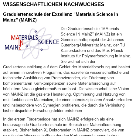
WISSENSCHAFTLICHEN NACHWUCHSES
Graduiertenschule der Exzellenz "Materials Science in
Mainz" (MAINZ)
Die Graduiertenschule "MAterials
Science IN MainZ" (MAINZ) ist ein
Gemeinschaftsprojekt der Johannes
Gutenberg-Universität Mainz, der TU
Kaiserslautern und des Max-Planck-
Instituts für Polymerforschung in Mainz.
Sie widmet sich der
Graduiertenausbildung auf dem Gebiet der Materialforschung und basiert
auf einem innovativen Programm, das exzellente wissenschaftliche und
technische Ausbildung von Promovierenden, die Förderung von
komplementären Kernkompetenzen sowie Materialforschung auf
höchstem Niveau gleichermaßen umfasst. Die wissenschaftliche Vision
von MAINZ ist die gezielte Herstellung, Optimierung und Nutzung von
multifunktionalen Materialien, die einen interdisziplinären Ansatz erfordern
und insbesondere von Synergien profitieren, die durch die Verbindung
bisher disjunkter Forschungsfelder entstehen.
In der ersten Förderperiode hat sich MAINZ erfolgreich als eine
herausragende Graduiertenschule im Bereich der Materialforschung
etabliert. Bisher haben 91 Doktoranden in MAINZ promoviert, die von
exzellenten Wissenschaftlern der drei Partnereinrichtungen betreut