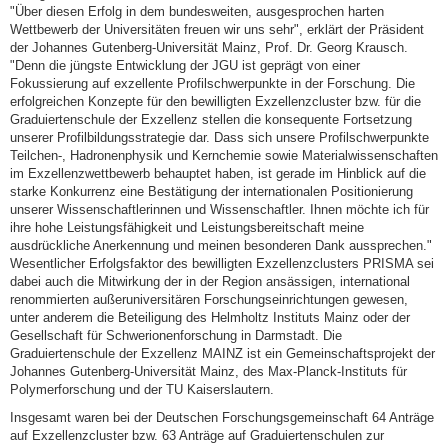
"Über diesen Erfolg in dem bundesweiten, ausgesprochen harten
Wettbewerb der Universitäten freuen wir uns sehr", erklärt der Präsident
der Johannes Gutenberg-Universität Mainz, Prof. Dr. Georg Krausch.
"Denn die jüngste Entwicklung der JGU ist geprägt von einer
Fokussierung auf exzellente Profilschwerpunkte in der Forschung. Die
erfolgreichen Konzepte für den bewilligten Exzellenzcluster bzw. für die
Graduiertenschule der Exzellenz stellen die konsequente Fortsetzung
unserer Profilbildungsstrategie dar. Dass sich unsere Profilschwerpunkte
Teilchen-, Hadronenphysik und Kernchemie sowie Materialwissenschaften
im Exzellenzwettbewerb behauptet haben, ist gerade im Hinblick auf die
starke Konkurrenz eine Bestätigung der internationalen Positionierung
unserer Wissenschaftlerinnen und Wissenschaftler. Ihnen möchte ich für
ihre hohe Leistungsfähigkeit und Leistungsbereitschaft meine
ausdrückliche Anerkennung und meinen besonderen Dank aussprechen."
Wesentlicher Erfolgsfaktor des bewilligten Exzellenzclusters PRISMA sei
dabei auch die Mitwirkung der in der Region ansässigen, international
renommierten außeruniversitären Forschungseinrichtungen gewesen,
unter anderem die Beteiligung des Helmholtz Instituts Mainz oder der
Gesellschaft für Schwerionenforschung in Darmstadt. Die
Graduiertenschule der Exzellenz MAINZ ist ein Gemeinschaftsprojekt der
Johannes Gutenberg-Universität Mainz, des Max-Planck-Instituts für
Polymerforschung und der TU Kaiserslautern.
Insgesamt waren bei der Deutschen Forschungsgemeinschaft 64 Anträge
auf Exzellenzcluster bzw. 63 Anträge auf Graduiertenschulen zur