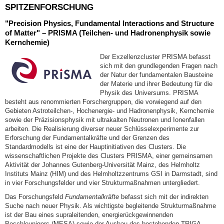
SPITZENFORSCHUNG
"Precision Physics, Fundamental Interactions and Structure
of Matter" – PRISMA (Teilchen- und Hadronenphysik sowie
Kernchemie)
Der Exzellenzcluster PRISMA befasst
sich mit den grundlegenden Fragen nach
der Natur der fundamentalen Bausteine
der Materie und ihrer Bedeutung für die
Physik des Universums. PRISMA
besteht aus renommierten Forschergruppen, die vorwiegend auf den
Gebieten Astroteilchen-, Hochenergie- und Hadronenphysik, Kernchemie
sowie der Präzisionsphysik mit ultrakalten Neutronen und Ionenfallen
arbeiten. Die Realisierung diverser neuer Schlüsselexperimente zur
Erforschung der Fundamentalkräfte und der Grenzen des
Standardmodells ist eine der Hauptinitiativen des Clusters. Die
wissenschaftlichen Projekte des Clusters PRISMA, einer gemeinsamen
Aktivität der Johannes Gutenberg-Universität Mainz, des Helmholtz
Instituts Mainz (HIM) und des Helmholtzzentrums GSI in Darmstadt, sind
in vier Forschungsfelder und vier Strukturmaßnahmen untergliedert.
Das Forschungsfeld
Fundamentalkräfte
befasst sich mit der indirekten
Suche nach neuer Physik. Als wichtigste begleitende Strukturmaßnahme
ist der Bau eines supraleitenden, energierückgewinnenden
Beschleunigers (MESA) sowie der Ausbau des bestehenden TRIGA-