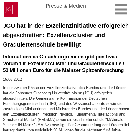
Zum
Johannes
Presse & Medien
Inhalt
Gutenberg-
springen
Universität
Mainz
JGU hat in der Exzellenzinitiative erfolgreich
abgeschnitten: Exzellenzcluster und
Graduiertenschule bewilligt
Internationales Gutachtergremium gibt positives
Votum für Exzellenzcluster und Graduiertenschule /
50 Millionen Euro für die Mainzer Spitzenforschung
15.06.2012
In der zweiten Phase der Exzellenzinitiative des Bundes und der Länder
hat die Johannes Gutenberg-Universität Mainz (JGU) erfolgreich
abgeschnitten. Die Gemeinsame Kommission der Deutschen
Forschungsgemeinschaft (DFG) und des Wissenschaftsrats sowie die
zuständigen Ministerinnen und Minister des Bundes und der Länder haben
den Exzellenzcluster "Precision Physics, Fundamental Interactions and
Structure of Matter" (PRISMA) sowie die Graduiertenschule "MAterials
Science IN MainZ" (MAINZ) bewilligt. Der Gesamtumfang der Fördermittel
beträgt damit voraussichtlich 50 Millionen für die nächsten fünf Jahre.