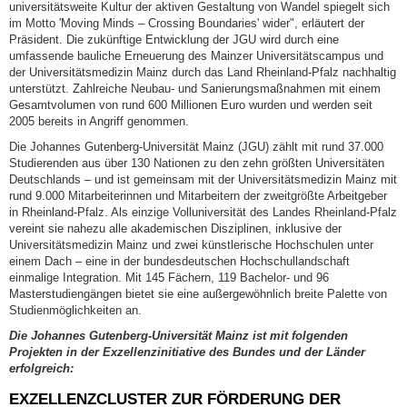
universitätsweite Kultur der aktiven Gestaltung von Wandel spiegelt sich
im Motto 'Moving Minds – Crossing Boundaries' wider", erläutert der
Präsident. Die zukünftige Entwicklung der JGU wird durch eine
umfassende bauliche Erneuerung des Mainzer Universitätscampus und
der Universitätsmedizin Mainz durch das Land Rheinland-Pfalz nachhaltig
unterstützt. Zahlreiche Neubau- und Sanierungsmaßnahmen mit einem
Gesamtvolumen von rund 600 Millionen Euro wurden und werden seit
2005 bereits in Angriff genommen.
Die Johannes Gutenberg-Universität Mainz (JGU) zählt mit rund 37.000
Studierenden aus über 130 Nationen zu den zehn größten Universitäten
Deutschlands – und ist gemeinsam mit der Universitätsmedizin Mainz mit
rund 9.000 Mitarbeiterinnen und Mitarbeitern der zweitgrößte Arbeitgeber
in Rheinland-Pfalz. Als einzige Volluniversität des Landes Rheinland-Pfalz
vereint sie nahezu alle akademischen Disziplinen, inklusive der
Universitätsmedizin Mainz und zwei künstlerische Hochschulen unter
einem Dach – eine in der bundesdeutschen Hochschullandschaft
einmalige Integration. Mit 145 Fächern, 119 Bachelor- und 96
Masterstudiengängen bietet sie eine außergewöhnlich breite Palette von
Studienmöglichkeiten an.
Die Johannes Gutenberg-Universität Mainz ist mit folgenden
Projekten in der Exzellenzinitiative des Bundes und der Länder
erfolgreich:
EXZELLENZCLUSTER ZUR FÖRDERUNG DER