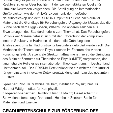
Reaktors zu einer User Facility mit der weltweit stärksten Quelle für
ultrakalte Neutronen vorgesehen. Die Beteiligung an internationalen
Großprojekten wie dem ATLAS-Experiment, dem IceCube
Neutrinoteleskop und dem XENON Projekt zur Suche nach dunkler
Materie ist die Grundlage für Forschungsfeld
Ursprung der Masse
, das die
Suche nach dem Higgs-Boson, WIMPs und anderen Teilchen aus
Erweiterungen des Standardmodells zum Thema hat. Das Forschungsfeld
Struktur der Materie
befasst sich mit der Erforschung der komplexen
inneren Struktur von Hadronen, die durch die Gründung eines
Analysezentrums für Hadronstruktur besonders gefördert werden soll. Die
Methoden der Theoretischen Physik stehen im Zentrum des vierten
Forschungsfelds. Als zentrale Strukturmaßnahme ist hierzu die Gründung
des Mainzer Zentrums für Theoretische Physik (MITP) vorgesehen, das
langfristig die Rolle eines internationalen Theoriezentrums in Deutschland
übernehmen soll. Das PRISMA Detektorlabor ist ein weiteres Strukturziel
für gemeinsame innovative Detektorentwicklung und –bau des gesamten
Clusters.
Sprecher
: Prof. Dr. Matthias Neubert, Institut für Physik; Prof. Dr.
Hartmut Wittig, Institut für Kernphysik
Kooperationspartner
: Helmholtz Institut Mainz; Gesellschaft für
Schwerionenforschung, Darmstadt; Helmholtz-Zentrum Berlin für
Materialien und Energie
GRADUIERTENSCHULE ZUR FÖRDERUNG DES