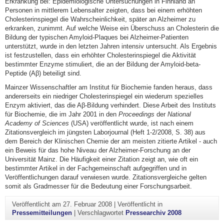
Erkrankung bei: Epidemiologische Untersuchungen in Finnland an
Personen in mittlerem Lebensalter zeigten, dass bei einem erhöhten
Cholesterinspiegel die Wahrscheinlichkeit, später an Alzheimer zu
erkranken, zunimmt. Auf welche Weise ein Überschuss an Cholesterin die
Bildung der typischen Amyloid-Plaques bei Alzheimer-Patienten
unterstützt, wurde in den letzten Jahren intensiv untersucht. Als Ergebnis
ist festzustellen, dass ein erhöhter Cholesterinspiegel die Aktivität
bestimmter Enzyme stimuliert, die an der Bildung der Amyloid-beta-
Peptide (Aβ) beteiligt sind.
Mainzer Wissenschaftler am Institut für Biochemie fanden heraus, dass
andererseits ein niedriger Cholesterinspiegel ein wiederum spezielles
Enzym aktiviert, das die Aβ-Bildung verhindert. Diese Arbeit des Instituts
für Biochemie, die im Jahr 2001 in den
Proceedings
der
National
Academy of Sciences
(USA) veröffentlicht wurde, ist nach einem
Zitationsvergleich im jüngsten Laborjournal (Heft 1-2/2008, S. 38) aus
dem Bereich der Klinischen Chemie der am meisten zitierte Artikel - auch
ein Beweis für das hohe Niveau der Alzheimer-Forschung an der
Universität Mainz. Die Häufigkeit einer Zitation zeigt an, wie oft ein
bestimmter Artikel in der Fachgemeinschaft aufgegriffen und in
Veröffentlichungen darauf verwiesen wurde. Zitationsvergleiche gelten
somit als Gradmesser für die Bedeutung einer Forschungsarbeit.
Veröffentlicht am
27. Februar 2008
|
Veröffentlicht in
Pressemitteilungen
|
Verschlagwortet
Pressearchiv 2008