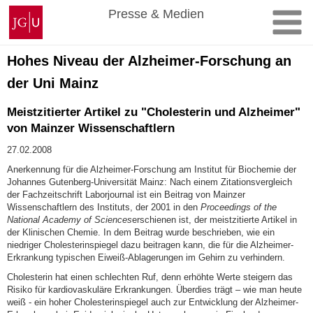
Zum
Johannes
Presse & Medien
Inhalt
Gutenberg-
springen
Universität
Mainz
Hohes Niveau der Alzheimer-Forschung an
der Uni Mainz
Meistzitierter Artikel zu "Cholesterin und Alzheimer"
von Mainzer Wissenschaftlern
27.02.2008
Anerkennung für die Alzheimer-Forschung am Institut für Biochemie der
Johannes Gutenberg-Universität Mainz: Nach einem Zitationsvergleich
der Fachzeitschrift Laborjournal ist ein Beitrag von Mainzer
Wissenschaftlern des Instituts, der 2001 in den
Proceedings of the
National Academy of Sciences
erschienen ist, der meistzitierte Artikel in
der Klinischen Chemie. In dem Beitrag wurde beschrieben, wie ein
niedriger Cholesterinspiegel dazu beitragen kann, die für die Alzheimer-
Erkrankung typischen Eiweiß-Ablagerungen im Gehirn zu verhindern.
Cholesterin hat einen schlechten Ruf, denn erhöhte Werte steigern das
Risiko für kardiovaskuläre Erkrankungen. Überdies trägt – wie man heute
weiß - ein hoher Cholesterinspiegel auch zur Entwicklung der Alzheimer-