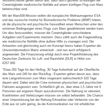
Wissenschaftler gehen davon aus, dass durch gezielte Schulungen der
Crewmitglieder medizinische Notfälle auf einem künftigen Flug zum Mars
beherrschbar sind.
Mit der Mars500-Mission wollen die europäische Weltraumagentur ESA
und das russische Institut für Biomedizinische Probleme (IBMP) klären,
ob die physische und psychische Gesundheit eines Menschen unter den
extremen Bedingungen eines Flugs zum Mars gewährleistet werden kann.
Um dies festzustellen, müssen die Crewmitglieder verschiedene
Aufgaben und Experimente meistern. Dazu zählt auch die Fragestellung,
wie medizinische Notfälle ohne äußere Hilfe zu managen sind. Die
Antworten und gleichzeitig auch ein Konzept hierzu haben Experten der
Universitätsmedizin Mainz entwickelt - und nun auch erfolgreich
angewendet. Die Finanzierung erfolgt durch eine Projektförderung des
Deutschen Zentrums für Luft- und Raumfahrt (DLR) in Höhe von
€257.000.
"Etwa 250 Tage für den Hinflug, 30 Tage Aufenthalt auf der Oberfläche
des Mars und 240 für den Rückflug - Experten gehen davon aus, dass
eine Langzeitmission zum Mars insgesamt wahrscheinlich 520 Tage
dauern wird. Dabei wird die Crew extremen physischen und psychischen
Faktoren ausgesetzt sein. Schließlich gilt es, über etwa 1,5 Jahre mit 6
Personen auf engstem Raum auszukommen. Die Nahrung ist rationiert,
Krankheiten und Verletzungen müssen sie selbst behandeln. Die Chance
einer Unterstützung bei der Rettung Erkrankter oder Verletzter von der
Erde aus ist sehr gering, da die Kommunikation nur mit erheblicher