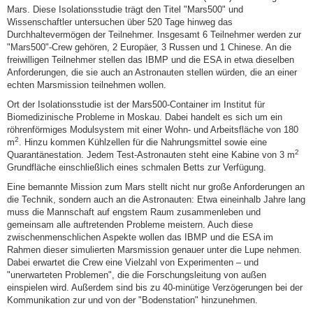
Mars. Diese Isolationsstudie trägt den Titel "Mars500" und
Wissenschaftler untersuchen über 520 Tage hinweg das
Durchhaltevermögen der Teilnehmer. Insgesamt 6 Teilnehmer werden zur
"Mars500"-Crew gehören, 2 Europäer, 3 Russen und 1 Chinese. An die
freiwilligen Teilnehmer stellen das IBMP und die ESA in etwa dieselben
Anforderungen, die sie auch an Astronauten stellen würden, die an einer
echten Marsmission teilnehmen wollen.
Ort der Isolationsstudie ist der Mars500-Container im Institut für
Biomedizinische Probleme in Moskau. Dabei handelt es sich um ein
röhrenförmiges Modulsystem mit einer Wohn- und Arbeitsfläche von 180
2
m
. Hinzu kommen Kühlzellen für die Nahrungsmittel sowie eine
2
Quarantänestation. Jedem Test-Astronauten steht eine Kabine von 3 m
Grundfläche einschließlich eines schmalen Betts zur Verfügung.
Eine bemannte Mission zum Mars stellt nicht nur große Anforderungen an
die Technik, sondern auch an die Astronauten: Etwa eineinhalb Jahre lang
muss die Mannschaft auf engstem Raum zusammenleben und
gemeinsam alle auftretenden Probleme meistern. Auch diese
zwischenmenschlichen Aspekte wollen das IBMP und die ESA im
Rahmen dieser simulierten Marsmission genauer unter die Lupe nehmen.
Dabei erwartet die Crew eine Vielzahl von Experimenten – und
"unerwarteten Problemen", die die Forschungsleitung von außen
einspielen wird. Außerdem sind bis zu 40-minütige Verzögerungen bei der
Kommunikation zur und von der "Bodenstation" hinzunehmen.