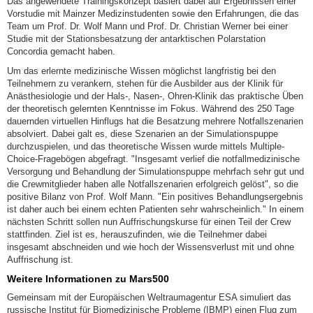
Das angewendete Trainingskonzept basiert dabei auf Ergebnissen einer
Vorstudie mit Mainzer Medizinstudenten sowie den Erfahrungen, die das
Team um Prof. Dr. Wolf Mann und Prof. Dr. Christian Werner bei einer
Studie mit der Stationsbesatzung der antarktischen Polarstation
Concordia gemacht haben.
Um das erlernte medizinische Wissen möglichst langfristig bei den
Teilnehmern zu verankern, stehen für die Ausbilder aus der Klinik für
Anästhesiologie und der Hals-, Nasen-, Ohren-Klinik das praktische Üben
der theoretisch gelernten Kenntnisse im Fokus. Während des 250 Tage
dauernden virtuellen Hinflugs hat die Besatzung mehrere Notfallszenarien
absolviert. Dabei galt es, diese Szenarien an der Simulationspuppe
durchzuspielen, und das theoretische Wissen wurde mittels Multiple-
Choice-Fragebögen abgefragt. "Insgesamt verlief die notfallmedizinische
Versorgung und Behandlung der Simulationspuppe mehrfach sehr gut und
die Crewmitglieder haben alle Notfallszenarien erfolgreich gelöst", so die
positive Bilanz von Prof. Wolf Mann. "Ein positives Behandlungsergebnis
ist daher auch bei einem echten Patienten sehr wahrscheinlich." In einem
nächsten Schritt sollen nun Auffrischungskurse für einen Teil der Crew
stattfinden. Ziel ist es, herauszufinden, wie die Teilnehmer dabei
insgesamt abschneiden und wie hoch der Wissensverlust mit und ohne
Auffrischung ist.
Weitere Informationen zu Mars500
Gemeinsam mit der Europäischen Weltraumagentur ESA simuliert das
russische Institut für Biomedizinische Probleme (IBMP) einen Flug zum