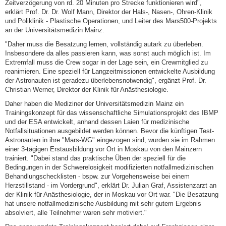
Zeitverzögerung von rd. 20 Minuten pro Strecke funktionieren wird",
erklärt Prof. Dr. Dr. Wolf Mann, Direktor der Hals-, Nasen-, Ohren-Klinik
und Poliklinik - Plastische Operationen, und Leiter des Mars500-Projekts
an der Universitätsmedizin Mainz.
"Daher muss die Besatzung lernen, vollständig autark zu überleben.
Insbesondere da alles passieren kann, was sonst auch möglich ist. Im
Extremfall muss die Crew sogar in der Lage sein, ein Crewmitglied zu
reanimieren. Eine speziell für Langzeitmissionen entwickelte Ausbildung
der Astronauten ist geradezu überlebensnotwendig", ergänzt Prof. Dr.
Christian Werner, Direktor der Klinik für Anästhesiologie.
Daher haben die Mediziner der Universitätsmedizin Mainz ein
Trainingskonzept für das wissenschaftliche Simulationsprojekt des IBMP
und der ESA entwickelt, anhand dessen Laien für medizinische
Notfallsituationen ausgebildet werden können. Bevor die künftigen Test-
Astronauten in ihre "Mars-WG" eingezogen sind, wurden sie im Rahmen
einer 3-tägigen Erstausbildung vor Ort in Moskau von den Mainzern
trainiert. "Dabei stand das praktische Üben der speziell für die
Bedingungen in der Schwerelosigkeit modifizierten notfallmedizinischen
Behandlungschecklisten - bspw. zur Vorgehensweise bei einem
Herzstillstand - im Vordergrund", erklärt Dr. Julian Graf, Assistenzarzt an
der Klinik für Anästhesiologie, der in Moskau vor Ort war. "Die Besatzung
hat unsere notfallmedizinische Ausbildung mit sehr gutem Ergebnis
absolviert, alle Teilnehmer waren sehr motiviert."