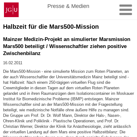
Zum
Johannes
Presse & Medien
Inhalt
Gutenberg-
springen
Universität
Mainz
Halbzeit für die Mars500-Mission
Mainzer Medizin-Projekt an simulierter Marsmission
Mars500 beteiligt / Wissenschaftler ziehen positive
Zwischenbilanz
16.02.2011
Die Mars500-Mission - eine simulierte Mission zum Roten Planeten, an
der auch Wissenschaftler der Universitätsmedizin Mainz beteiligt sind -
hat Halbzeit: Nach einem 250-tägigen virtuellen Flug sind die
Crewmitglieder in diesen Tagen auf dem virtuellen Roten Planeten
gelandet und in ihren Raumanzügen dem Isolationscontainer im Moskauer
Institut für Biomedizinische Probleme (IBMP) entstiegen. Mainzer
Wissenschaftler sind an der Mars500-Mission mit der Fragestellung
beteiligt, wie medizinische Notfälle ohne äußere Hilfe zu managen sind.
Die Gruppe um Prof. Dr. Dr. Wolf Mann, Direktor der Hals-, Nasen-,
Ohren-Klinik und Poliklinik - Plastische Operationen, und Prof. Dr.
Christian Werner, Direktor der Klinik für Anästhesiologie, zieht anlässlich
der virtuellen Landung auf dem Mars eine positive Halbzeitbilanz: Die