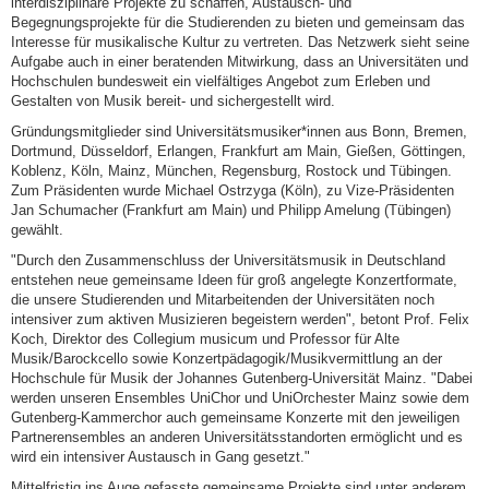
interdisziplinäre Projekte zu schaffen, Austausch- und
Begegnungsprojekte für die Studierenden zu bieten und gemeinsam das
Interesse für musikalische Kultur zu vertreten. Das Netzwerk sieht seine
Aufgabe auch in einer beratenden Mitwirkung, dass an Universitäten und
Hochschulen bundesweit ein vielfältiges Angebot zum Erleben und
Gestalten von Musik bereit- und sichergestellt wird.
Gründungsmitglieder sind Universitätsmusiker*innen aus Bonn, Bremen,
Dortmund, Düsseldorf, Erlangen, Frankfurt am Main, Gießen, Göttingen,
Koblenz, Köln, Mainz, München, Regensburg, Rostock und Tübingen.
Zum Präsidenten wurde Michael Ostrzyga (Köln), zu Vize-Präsidenten
Jan Schumacher (Frankfurt am Main) und Philipp Amelung (Tübingen)
gewählt.
"Durch den Zusammenschluss der Universitätsmusik in Deutschland
entstehen neue gemeinsame Ideen für groß angelegte Konzertformate,
die unsere Studierenden und Mitarbeitenden der Universitäten noch
intensiver zum aktiven Musizieren begeistern werden", betont Prof. Felix
Koch, Direktor des Collegium musicum und Professor für Alte
Musik/Barockcello sowie Konzertpädagogik/Musikvermittlung an der
Hochschule für Musik der Johannes Gutenberg-Universität Mainz. "Dabei
werden unseren Ensembles UniChor und UniOrchester Mainz sowie dem
Gutenberg-Kammerchor auch gemeinsame Konzerte mit den jeweiligen
Partnerensembles an anderen Universitätsstandorten ermöglicht und es
wird ein intensiver Austausch in Gang gesetzt."
Mittelfristig ins Auge gefasste gemeinsame Projekte sind unter anderem