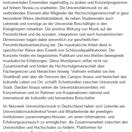
instrumentalen Ensembles regelmäßig zu proben und Konzertprogramme
auf hohem Niveau zu erarbeiten. Die Universitätsmusik ist als
verbindendes Element aller Mitglieder der Hochschulgemeinschaft in ganz
besonderer Weise identitätsbildend, da neben Studierenden auch
Lehrende und sonstige an der Universität Beschäftigte in den
Klangkörpern mitwirken. Die positive Wirkung von Musik auf die
Persönlichkeit und die sozialen, integrativen und auch humanistischen
Dimensionen tragen dabei wesentlich zur ganzheitlichen
Persönlichkeitsentwicklung bei. Die musikalische Arbeit dient in
spezifischer Weise dem Erwerb von Schlüsselqualifikationen. Die
Konzerte finden ein begeistertes Publikum und erschließen bewegende
musikalische Erfahrungen. Diese Musikpraxis stiftet nicht nur
Zusammenhalt und fördert die Hochschulgemeinschaft über
Fächergrenzen und Hierarchien hinweg. Vielmehr entfaltet sie ihre
Strahlkraft weit über die Grenzen des Campus hinaus und bereichert das
kulturelle Leben vor Ort, schafft Schnittstellen zwischen Universität und
Stadt. Darüber hinaus wirken die Universitätsensembles mit
Konzertreisen und im Rahmen von Kooperationen national und
international als kulturelle und humanitäre Botschafter.
Im Netzwerk Universitätsmusik in Deutschland haben sich Leitende wie
Universitätsmusikdirektor*innen und Mitarbeitende der jeweiligen
Institutionen zusammengeschlossen, um einen Informations- und
Erfahrungsaustausch zu ermöglichen, die Zusammenarbeit zwischen den
Universitäten und Hochschulen zu fördern, Plattformen für