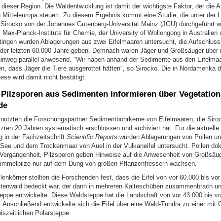
 dieser Region. Die Waldentwicklung ist damit der wichtigste Faktor, der die
 Mitteleuropa steuert. Zu diesem Ergebnis kommt eine Studie, die unter der L
k Sirocko von der Johannes Gutenberg-Universität Mainz (JGU) durchgeführt w
 Max-Planck-Instituts für Chemie, der University of Wollongong in Australien 
ttingen wurden Ablagerungen aus zwei Eifelmaaren untersucht, die Aufschluss
der letzten 60.000 Jahre geben. Demnach waren Jäger und Großsäuger über
inweg parallel anwesend. "Wir haben anhand der Sedimente aus den Eifelmaa
, dass Jäger die Tiere ausgerottet hätten", so Sirocko. Die in Nordamerika d
ese wird damit nicht bestätigt.
 Pilzsporen aus Sedimenten informieren über Vegetation
de
e nutzten die Forschungspartner Sedimentbohrkerne von Eifelmaaren, die Siro
zten 20 Jahren systematisch erschlossen und archiviert hat. Für die aktuelle
g in der Fachzeitschrift
Scientific Reports
wurden Ablagerungen von Pollen un
ee und dem Trockenmaar von Auel in der Vulkaneifel untersucht. Pollen dok
 Vergangenheit, Pilzsporen geben Hinweise auf die Anwesenheit von Großsäug
immelpilze nur auf dem Dung von großen Pflanzenfressern wachsen.
enkörner stellten die Forschenden fest, dass die Eifel von vor 60.000 bis vo
tenwald bedeckt war, der dann in mehreren Kälteschüben zusammenbrach und
eppe entwickelte. Diese Waldsteppe hat die Landschaft von vor 43.000 bis vo
 Anschließend entwickelte sich die Eifel über eine Wald-Tundra zu einer mit 
szeitlichen Polarsteppe.