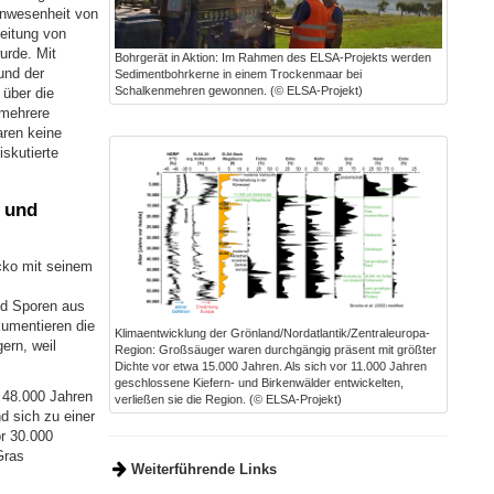
 Anwesenheit von
eitung von
urde. Mit
Bohrgerät in Aktion: Im Rahmen des ELSA-Projekts werden
und der
Sedimentbohrkerne in einem Trockenmaar bei
Schalkenmehren gewonnen. (© ELSA-Projekt)
 über die
 mehrere
ren keine
iskutierte
 und
cko mit seinem
d Sporen aus
umentieren die
Klimaentwicklung der Grönland/Nordatlantik/Zentraleuropa-
ern, weil
Region: Großsäuger waren durchgängig präsent mit größter
Dichte vor etwa 15.000 Jahren. Als sich vor 11.000 Jahren
geschlossene Kiefern- und Birkenwälder entwickelten,
r 48.000 Jahren
verließen sie die Region. (© ELSA-Projekt)
 sich zu einer
r 30.000
Gras
Weiterführende Links