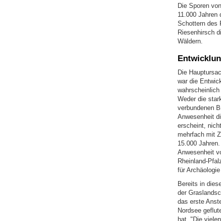
Die Sporen von
11.000 Jahren 
Schottern des 
Riesenhirsch d
Wäldern.
Entwicklun
Die Hauptursac
war die Entwic
wahrscheinlich
Weder die star
verbundenen Br
Anwesenheit di
erscheint, nic
mehrfach mit Z
15.000 Jahren.
Anwesenheit vo
Rheinland-Pfal
für Archäologi
Bereits in die
der Graslandsch
das erste Anst
Nordsee geflut
hat. "Die viel