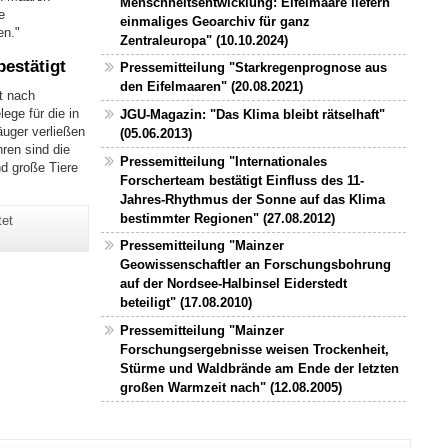
Menschheitsentwicklung: Eifelmaare liefern
e
einmaliges Geoarchiv für ganz
en."
Zentraleuropa" (10.10.2024)
bestätigt
Pressemitteilung "Starkregenprognose aus
den Eifelmaaren" (20.08.2021)
t nach
ege für die in
JGU-Magazin: "Das Klima bleibt rätselhaft"
äuger verließen
(05.06.2013)
ren sind die
Pressemitteilung "Internationales
nd große Tiere
Forscherteam bestätigt Einfluss des 11-
Jahres-Rhythmus der Sonne auf das Klima
bestimmter Regionen" (27.08.2012)
tet
Pressemitteilung "Mainzer
Geowissenschaftler an Forschungsbohrung
auf der Nordsee-Halbinsel Eiderstedt
beteiligt" (17.08.2010)
Pressemitteilung "Mainzer
Forschungsergebnisse weisen Trockenheit,
Stürme und Waldbrände am Ende der letzten
großen Warmzeit nach" (12.08.2005)