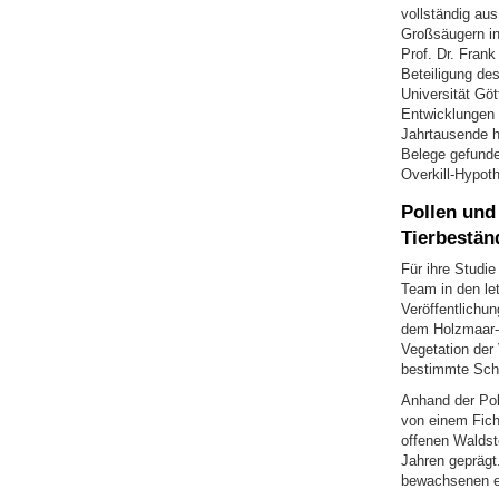
vollständig aus
Großsäugern in
Prof. Dr. Fran
Beteiligung des
Universität Gö
Entwicklungen 
Jahrtausende h
Belege gefunden
Overkill-Hypoth
Pollen und
Tierbestän
Für ihre Studi
Team in den let
Veröffentlichun
dem Holzmaar-S
Vegetation der
bestimmte Sch
Anhand der Poll
von einem Fich
offenen Waldst
Jahren geprägt.
bewachsenen ei