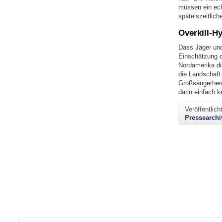
müssen ein ech
späteiszeitlic
Overkill-H
Dass Jäger und
Einschätzung d
Nordamerika di
die Landschaft 
Großsäugerherd
darin einfach 
Veröffentlic
Pressearchi