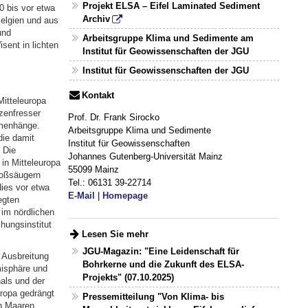
Projekt ELSA – Eifel Laminated Sediment
0 bis vor etwa
Archiv
elgien und aus
und
Arbeitsgruppe Klima und Sedimente am
sent in lichten
Institut für Geowissenschaften der JGU
Institut für Geowissenschaften der JGU
Kontakt
itteleuropa
zenfresser
Prof. Dr. Frank Sirocko
mmenhänge.
Arbeitsgruppe Klima und Sedimente
die damit
Institut für Geowissenschaften
 Die
Johannes Gutenberg-Universität Mainz
in Mitteleuropa
55099 Mainz
roßsäugern
Tel.: 06131 39-22714
ies vor etwa
E-Mail
|
Homepage
egten
 im nördlichen
ungsinstitut
Lesen Sie mehr
JGU-Magazin: "Eine Leidenschaft für
 Ausbreitung
Bohrkerne und die Zukunft des ELSA-
misphäre und
Projekts" (07.10.2025)
als und der
uropa gedrängt
Pressemitteilung "Von Klima- bis
en Maaren