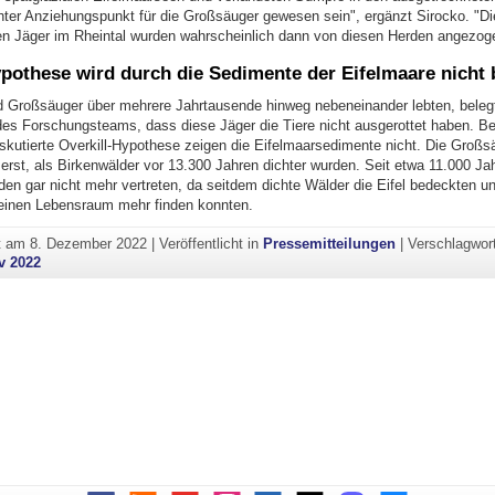
ter Anziehungspunkt für die Großsäuger gewesen sein", ergänzt Sirocko. "Di
hen Jäger im Rheintal wurden wahrscheinlich dann von diesen Herden angezog
ypothese wird durch die Sedimente der Eifelmaare nicht 
 Großsäuger über mehrere Jahrtausende hinweg nebeneinander lebten, beleg
es Forschungsteams, dass diese Jäger die Tiere nicht ausgerottet haben. Bel
skutierte Overkill-Hypothese zeigen die Eifelmaarsedimente nicht. Die Großs
erst, als Birkenwälder vor 13.300 Jahren dichter wurden. Seit etwa 11.000 Jah
en gar nicht mehr vertreten, da seitdem dichte Wälder die Eifel bedeckten u
keinen Lebensraum mehr finden konnten.
ht am
8. Dezember 2022
|
Veröffentlicht in
Pressemitteilungen
|
Verschlagwor
v 2022