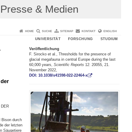
Presse & Medien
HOME
SUCHE
SITEMAP
KONTAKT
ENGLISH
UNIVERSITÄT
FORSCHUNG
STUDIUM
Veröffentlichung
r
F. Sirocko et al., Thresholds for the presence of
glacial megafauna in central Europe during the last
60,000 years,
Scientific Reports
12: 20055, 21.
November 2022,
DOI: 10.1038/s41598-022-22464-x
 der
 DER
 Bison durch
e der letzten
n Säugetiere