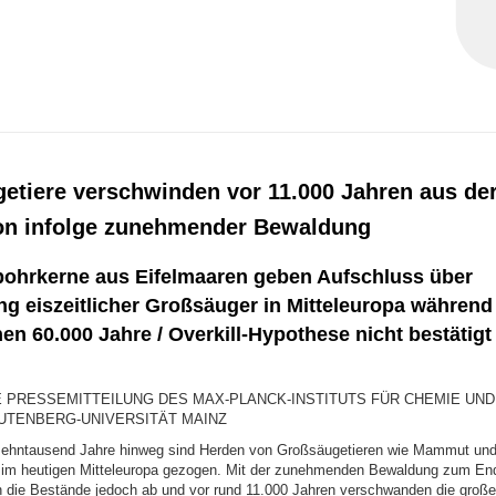
etiere verschwinden vor 11.000 Jahren aus de
ion infolge zunehmender Bewaldung
ohrkerne aus Eifelmaaren geben Aufschluss über
g eiszeitlicher Großsäuger in Mitteleuropa während
n 60.000 Jahre / Overkill-Hypothese nicht bestätigt
PRESSEMITTEILUNG DES MAX-PLANCK-INSTITUTS FÜR CHEMIE UND
UTENBERG-UNIVERSITÄT MAINZ
zehntausend Jahre hinweg sind Herden von Großsäugetieren wie Mammut und
 im heutigen Mitteleuropa gezogen. Mit der zunehmenden Bewaldung zum End
 die Bestände jedoch ab und vor rund 11.000 Jahren verschwanden die große