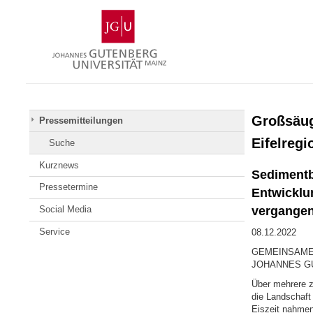
Zum
Johannes
Inhalt
Gutenberg-
springen
Universität
Mainz
Großsäug
Pressemitteilungen
Eifelreg
Suche
Kurznews
Sedimentb
Pressetermine
Entwicklun
vergangene
Social Media
Service
08.12.2022
GEMEINSAME 
JOHANNES G
Über mehrere 
die Landschaft
Eiszeit nahmen