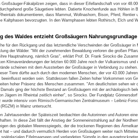
 Großsäuger-Fäkalpilzen zeigen, dass in dieser Eifellandschaft von vor 48.00
durchgehend große Säugetiere lebten. Datierte Knochenfunde aus Höhlen in B
Rheintals dokumentieren, dass Mammut, Wollnashorn, Bison, Pferd, Rentier 
ie Kaltphasen bevorzugten. In den Warmphasen lebten Rothirsch, Elch und Wi
g des Waldes entzieht Großsäugern Nahrungsgrundlage
he für den Rückgang und das letztendliche Verschwinden der Großsäuger in M
klung der Wälder. "Mit der zunehmenden Bewaldung verloren die großen Pflan
 ihre Hauptnahrung, nämlich Gras", erklärt Prof. Dr. Frank Sirocko die Zusa
ken Klimaveränderungen der letzten 60.000 Jahre noch der Vulkanismus und 
ände scheinen mit dem Aussterben der Großsäuger in Verbindung zu stehen.
eser Tiere dürfte auch durch den modernen Menschen, der vor 43.000 Jahren 
ht beeinflusst worden sein. Stattdessen fallen Zeiten hoher Vorkommen von G
eiten hoher Präsenz des Menschen zusammen. "Am deutlichsten sehen wir d
 Damals ging der höchste Bestand an Großsäugern mit der archäologisch bel
n Jägern im Rheintal zeitlich einher", so Sirocko. Der Fundplatz Gönnersdorf
z wurde intensiv vom Römisch-Germanischen Zentralmuseum – Leibniz-Forsch
e (RGZM) in Mainz untersucht.
sen Jahrtausenden der Späteiszeit beobachten die Autorinnen und Autoren eine
aften. In diese Zeit fällt der Anstieg der Sonneneinstrahlung auf der Nordhe
eigen des globalen Meeresspiegels, der die trockenen Regionen des Ärmelkan
et hat – und dadurch vermutlich Herden von Großsäugern weiter nach Mittele
en spätglazialen Eifelmaarseen und verlandeten Sümpfe in den ausgetrocknet