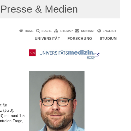
Presse & Medien
HOME
SUCHE
SITEMAP
KONTAKT
ENGLISH
UNIVERSITÄT
FORSCHUNG
STUDIUM
 für
nz (JGU).
) mit rund 1,5
ntralen Frage,