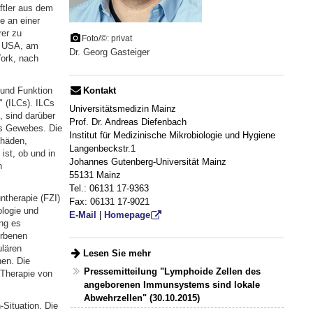
tler aus dem
e an einer
rer zu
Foto/©: privat
en USA, am
Dr. Georg Gasteiger
ork, nach
 und Funktion
Kontakt
 (ILCs). ILCs
Universitätsmedizin Mainz
, sind darüber
Prof. Dr. Andreas Diefenbach
es Gewebes. Die
Institut für Medizinische Mikrobiologie und Hygiene
chäden,
Langenbeckstr.1
st, ob und in
Johannes Gutenberg-Universität Mainz
n
55131 Mainz
Tel.: 06131 17-9363
ntherapie (FZI)
Fax: 06131 17-9021
ologie und
E-Mail
|
Homepage
ang es
orbenen
ulären
Lesen Sie mehr
en. Die
Pressemitteilung "Lymphoide Zellen des
 Therapie von
angeborenen Immunsystems sind lokale
Abwehrzellen" (30.10.2015)
Situation. Die