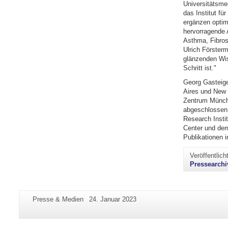
Universitätsme
das Institut f
ergänzen optim
hervorragende 
Asthma, Fibros
Ulrich Förster
glänzenden Wiss
Schritt ist."
Georg Gasteige
Aires und New 
Zentrum Münche
abgeschlossen 
Research Insti
Center und dem
Publikationen 
Veröffentlic
Pressearchi
Zusätzliche
Seiten-
Letzte
Presse & Medien
24. Januar 2023
Informationen
Name:
Aktualisierung:
zu