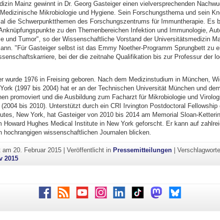
dizin Mainz gewinnt in Dr. Georg Gasteiger einen vielversprechenden Nachwu
ür Medizinische Mikrobiologie und Hygiene. Sein Forschungsthema und sein 
al die Schwerpunktthemen des Forschungszentrums für Immuntherapie. Es b
Anknüpfungspunkte zu den Themenbereichen Infektion und Immunologie, Aut
e und Tumor", so der Wissenschaftliche Vorstand der Universitätsmedizin Mai
mann. "Für Gasteiger selbst ist das Emmy Noether-Programm Sprungbett zu e
enschaftskarriere, bei der die zeitnahe Qualifikation bis zur Professur der l
r wurde 1976 in Freising geboren. Nach dem Medizinstudium in München, W
York (1997 bis 2004) hat er an der Technischen Universität München und de
n promoviert und die Ausbildung zum Facharzt für Mikrobiologie und Virolog
(2004 bis 2010). Unterstützt durch ein CRI Irvington Postdoctoral Fellowship
tutes, New York, hat Gasteiger von 2010 bis 2014 am Memorial Sloan-Ketteri
 Howard Hughes Medical Institute in New York geforscht. Er kann auf zahlre
in hochrangigen wissenschaftlichen Journalen blicken.
ht am
20. Februar 2015
|
Veröffentlicht in
Pressemitteilungen
|
Verschlagworte
v 2015
Facebook
RSS
Youtube
Instagram
LinkedIn
TikTok
Mastodon
Bluesky