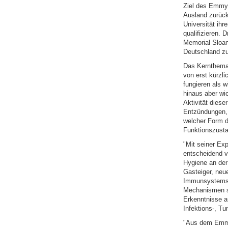
Ziel des Emmy 
Ausland zurück
Universität ihr
qualifizieren.
Memorial Sloan
Deutschland zu
Das Kernthema 
von erst kürzl
fungieren als 
hinaus aber wi
Aktivität dies
Entzündungen, 
welcher Form d
Funktionszust
"Mit seiner Ex
entscheidend vo
Hygiene an der 
Gasteiger, neu
Immunsystems z
Mechanismen so
Erkenntnisse a
Infektions-, T
"Aus dem Emmy 