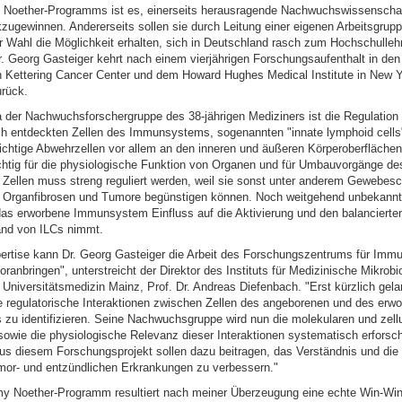
Noether-Programms ist es, einerseits herausragende Nachwuchswissenschaf
zugewinnen. Andererseits sollen sie durch Leitung einer eigenen Arbeitsgrupp
er Wahl die Möglichkeit erhalten, sich in Deutschland rasch zum Hochschulleh
 Dr. Georg Gasteiger kehrt nach einem vierjährigen Forschungsaufenthalt in d
 Kettering Cancer Center und dem Howard Hughes Medical Institute in New Y
rück.
der Nachwuchsforschergruppe des 38-jährigen Mediziners ist die Regulation
ich entdeckten Zellen des Immunsystems, sogenannten "innate lymphoid cells"
wichtige Abwehrzellen vor allem an den inneren und äußeren Körperoberflächen
chtig für die physiologische Funktion von Organen und für Umbauvorgänge d
er Zellen muss streng reguliert werden, weil sie sonst unter anderem Gewebes
Organfibrosen und Tumore begünstigen können. Noch weitgehend unbekannt i
as erworbene Immunsystem Einfluss auf die Aktivierung und den balancierte
and von ILCs nimmt.
pertise kann Dr. Georg Gasteiger die Arbeit des Forschungszentrums für Immu
ranbringen", unterstreicht der Direktor des Instituts für Medizinische Mikrobi
Universitätsmedizin Mainz, Prof. Dr. Andreas Diefenbach. "Erst kürzlich gel
e regulatorische Interaktionen zwischen Zellen des angeborenen und des erw
u identifizieren. Seine Nachwuchsgruppe wird nun die molekularen und zell
wie die physiologische Relevanz dieser Interaktionen systematisch erforsch
us diesem Forschungsprojekt sollen dazu beitragen, das Verständnis und die
umor- und entzündlichen Erkrankungen zu verbessern."
Noether-Programm resultiert nach meiner Überzeugung eine echte Win-Win-