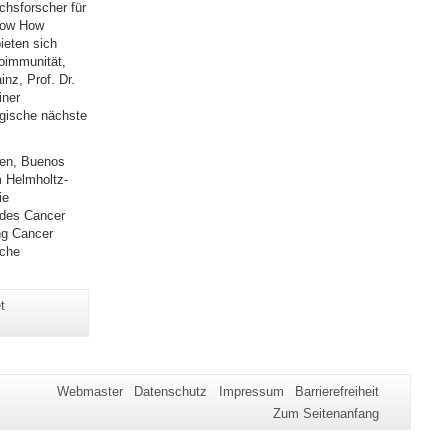
chsforscher für
Know How
ieten sich
oimmunität,
nz, Prof. Dr.
iner
ogische nächste
ien, Buenos
m Helmholtz-
ie
 des Cancer
ng Cancer
iche
t
Webmaster
Datenschutz
Impressum
Barrierefreiheit
Zum Seitenanfang