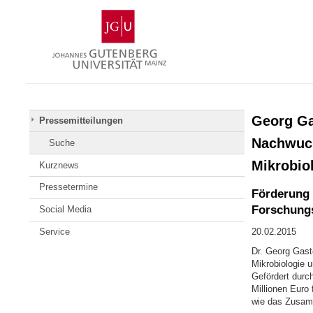
Zum
Johannes
Inhalt
Gutenberg-
springen
Universität
Mainz
Georg Ga
Pressemitteilungen
Nachwuch
Suche
Mikrobio
Kurznews
Pressetermine
Förderung
Forschungs
Social Media
Service
20.02.2015
Dr. Georg Gast
Mikrobiologie 
Gefördert dur
Millionen Euro
wie das Zusam