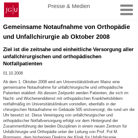
Zum
Johannes
Presse & Medien
Inhalt
Gutenberg-
springen
Universität
Mainz
Gemeinsame Notaufnahme von Orthopädie
und Unfallchirurgie ab Oktober 2008
Ziel ist die zeitnahe und einheitliche Versorgung aller
unfallchirurgischen und orthopädischen
Notfallpatienten
01.10.2008
Ab dem 1. Oktober 2008 wird am Universitätsklinikum Mainz eine
gemeinsame Notaufnahme für unfallchirurgische und orthopädische
Patienten etabliert: Ab diesem Zeitpunkt werden Patienten, die sich im
Nacht- und Wochenenddienst mit orthopädischen Krankheitsbildern
notfallmäßig im Universitätsklinikum vorstellen, ebenfalls in der
chirurgischen Notaufnahme im Gebäude 505 erstversorgt, die rund um die
Uhr besetzt ist. Diese Vereinigung von unfallchirurgischer und
orthopädischer Notfallversorgung erfolgt vor dem Hintergrund der
Zusammenführung der beiden Disziplinen in einem neuen Zentrum für
Unfallchirurgie und Orthopädie unter der Leitung von Prof. Pol M.
Rommens, dem bisherigen Direktor der Klinik für Unfallchirurgie.