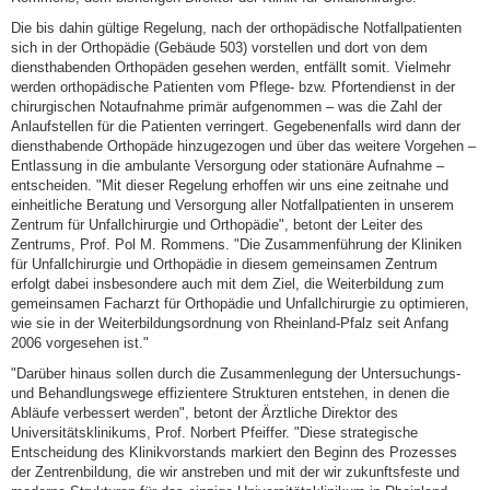
Die bis dahin gültige Regelung, nach der orthopädische Notfallpatienten
sich in der Orthopädie (Gebäude 503) vorstellen und dort von dem
diensthabenden Orthopäden gesehen werden, entfällt somit. Vielmehr
werden orthopädische Patienten vom Pflege- bzw. Pfortendienst in der
chirurgischen Notaufnahme primär aufgenommen – was die Zahl der
Anlaufstellen für die Patienten verringert. Gegebenenfalls wird dann der
diensthabende Orthopäde hinzugezogen und über das weitere Vorgehen –
Entlassung in die ambulante Versorgung oder stationäre Aufnahme –
entscheiden. "Mit dieser Regelung erhoffen wir uns eine zeitnahe und
einheitliche Beratung und Versorgung aller Notfallpatienten in unserem
Zentrum für Unfallchirurgie und Orthopädie", betont der Leiter des
Zentrums, Prof. Pol M. Rommens. "Die Zusammenführung der Kliniken
für Unfallchirurgie und Orthopädie in diesem gemeinsamen Zentrum
erfolgt dabei insbesondere auch mit dem Ziel, die Weiterbildung zum
gemeinsamen Facharzt für Orthopädie und Unfallchirurgie zu optimieren,
wie sie in der Weiterbildungsordnung von Rheinland-Pfalz seit Anfang
2006 vorgesehen ist."
"Darüber hinaus sollen durch die Zusammenlegung der Untersuchungs-
und Behandlungswege effizientere Strukturen entstehen, in denen die
Abläufe verbessert werden", betont der Ärztliche Direktor des
Universitätsklinikums, Prof. Norbert Pfeiffer. "Diese strategische
Entscheidung des Klinikvorstands markiert den Beginn des Prozesses
der Zentrenbildung, die wir anstreben und mit der wir zukunftsfeste und