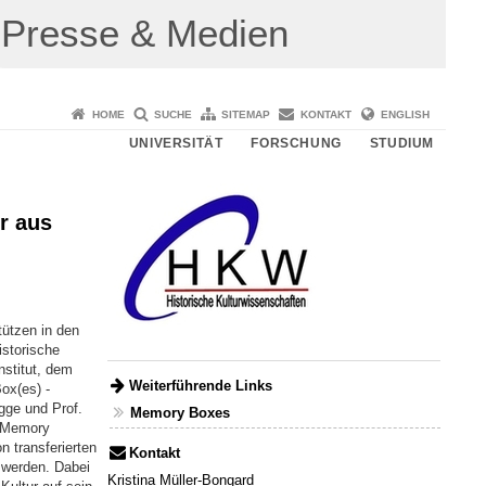
Presse & Medien
HOME
SUCHE
SITEMAP
KONTAKT
ENGLISH
UNIVERSITÄT
FORSCHUNG
STUDIUM
r aus
ützen in den
storische
stitut, dem
Weiterführende Links
ox(es) -
gge und Prof.
Memory Boxes
 "Memory
 transferierten
Kontakt
 werden. Dabei
Kristina Müller-Bongard