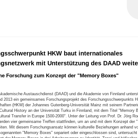
gsschwerpunkt HKW baut internationales
gsnetzwerk mit Unterstützung des DAAD weite
e Forschung zum Konzept der "Memory Boxes"
kademische Austauschdienst (DAAD) und die Akademie von Finnland unterst
nd 2013 ein gemeinsames Forschungsprojekt des Forschungsschwerpunkts Hi
haften (HKW) der Johannes Gutenberg-Universität Mainz mit seinem Partnerin
ultural History an der Universität Turku in Finnland, mit dem Titel "Memory B
tural Transfer in Europe 1500-2000". Unter der Leitung von Prof. Dr. Jörg Ro
rden vier gemeinsame Treffen stattfinden, um an und mit dem Konzept der
iten. Mit diesem Forschungsansatz können kulturelle Beziehungen anhand von
 sogenannten "Memory Boxes" separiert oder eingeschlossen sind, untersucht