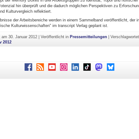
t der Memory Boxes in drei Arbeitsgruppen zu Identität, Topoi und höfischer 
Potenzial hin überprüft und die dadurch möglichen Perspektiven zu Erforschu
nd Kulturvergleich reflektiert.
ebnisse der Arbeitsbereiche werden in einem Sammelband veröffentlicht, der i
ische Kulturwissenschaften" im transcript Verlag geplant ist.
ht am
30. Januar 2012
|
Veröffentlicht in
Pressemitteilungen
|
Verschlagworte
v 2012
Facebook
RSS
Youtube
Instagram
LinkedIn
TikTok
Mastodon
Bluesky