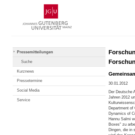
Zum
Johannes
Inhalt
Gutenberg-
springen
Universität
Mainz
Forschun
Pressemitteilungen
Forschun
Suche
Kurznews
Gemeinsam
Pressetermine
30.01.2012
Social Media
Der Deutsche A
Jahren 2012 u
Service
Kulturwissensc
Department of C
Dynamics of Cul
Hannu Salmi we
Boxes" zu arbe
Dingen, die in