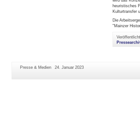
wird das Konzep
heuristisches 
Kulturtransfer u
Die Arbeitserg
"Mainzer Histor
Veröffentlic
Pressearchi
Zusätzliche
Seiten-
Letzte
Presse & Medien
24. Januar 2023
Informationen
Name:
Aktualisierung:
zu
dieser
Seite