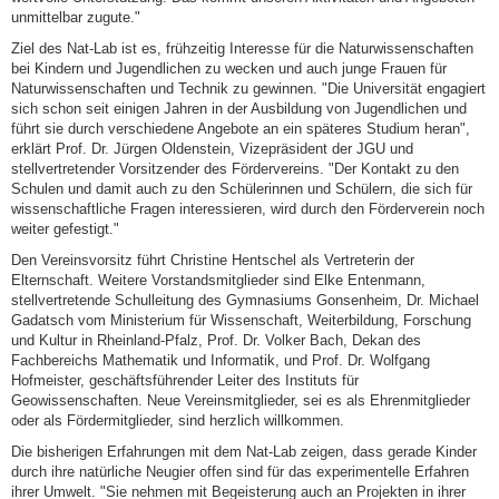
unmittelbar zugute."
Ziel des Nat-Lab ist es, frühzeitig Interesse für die Naturwissenschaften
bei Kindern und Jugendlichen zu wecken und auch junge Frauen für
Naturwissenschaften und Technik zu gewinnen. "Die Universität engagiert
sich schon seit einigen Jahren in der Ausbildung von Jugendlichen und
führt sie durch verschiedene Angebote an ein späteres Studium heran",
erklärt Prof. Dr. Jürgen Oldenstein, Vizepräsident der JGU und
stellvertretender Vorsitzender des Fördervereins. "Der Kontakt zu den
Schulen und damit auch zu den Schülerinnen und Schülern, die sich für
wissenschaftliche Fragen interessieren, wird durch den Förderverein noch
weiter gefestigt."
Den Vereinsvorsitz führt Christine Hentschel als Vertreterin der
Elternschaft. Weitere Vorstandsmitglieder sind Elke Entenmann,
stellvertretende Schulleitung des Gymnasiums Gonsenheim, Dr. Michael
Gadatsch vom Ministerium für Wissenschaft, Weiterbildung, Forschung
und Kultur in Rheinland-Pfalz, Prof. Dr. Volker Bach, Dekan des
Fachbereichs Mathematik und Informatik, und Prof. Dr. Wolfgang
Hofmeister, geschäftsführender Leiter des Instituts für
Geowissenschaften. Neue Vereinsmitglieder, sei es als Ehrenmitglieder
oder als Fördermitglieder, sind herzlich willkommen.
Die bisherigen Erfahrungen mit dem Nat-Lab zeigen, dass gerade Kinder
durch ihre natürliche Neugier offen sind für das experimentelle Erfahren
ihrer Umwelt. "Sie nehmen mit Begeisterung auch an Projekten in ihrer