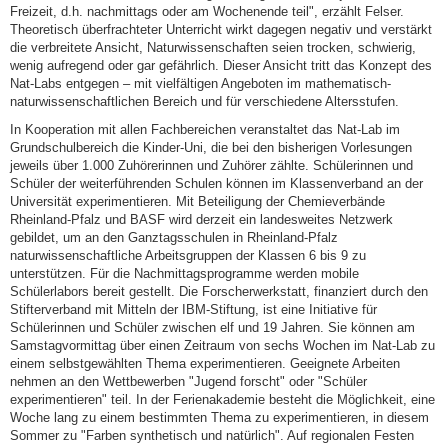
Freizeit, d.h. nachmittags oder am Wochenende teil", erzählt Felser.
Theoretisch überfrachteter Unterricht wirkt dagegen negativ und verstärkt
die verbreitete Ansicht, Naturwissenschaften seien trocken, schwierig,
wenig aufregend oder gar gefährlich. Dieser Ansicht tritt das Konzept des
Nat-Labs entgegen – mit vielfältigen Angeboten im mathematisch-
naturwissenschaftlichen Bereich und für verschiedene Altersstufen.
In Kooperation mit allen Fachbereichen veranstaltet das Nat-Lab im
Grundschulbereich die Kinder-Uni, die bei den bisherigen Vorlesungen
jeweils über 1.000 Zuhörerinnen und Zuhörer zählte. Schülerinnen und
Schüler der weiterführenden Schulen können im Klassenverband an der
Universität experimentieren. Mit Beteiligung der Chemieverbände
Rheinland-Pfalz und BASF wird derzeit ein landesweites Netzwerk
gebildet, um an den Ganztagsschulen in Rheinland-Pfalz
naturwissenschaftliche Arbeitsgruppen der Klassen 6 bis 9 zu
unterstützen. Für die Nachmittagsprogramme werden mobile
Schülerlabors bereit gestellt. Die Forscherwerkstatt, finanziert durch den
Stifterverband mit Mitteln der IBM-Stiftung, ist eine Initiative für
Schülerinnen und Schüler zwischen elf und 19 Jahren. Sie können am
Samstagvormittag über einen Zeitraum von sechs Wochen im Nat-Lab zu
einem selbstgewählten Thema experimentieren. Geeignete Arbeiten
nehmen an den Wettbewerben "Jugend forscht" oder "Schüler
experimentieren" teil. In der Ferienakademie besteht die Möglichkeit, eine
Woche lang zu einem bestimmten Thema zu experimentieren, in diesem
Sommer zu "Farben synthetisch und natürlich". Auf regionalen Festen