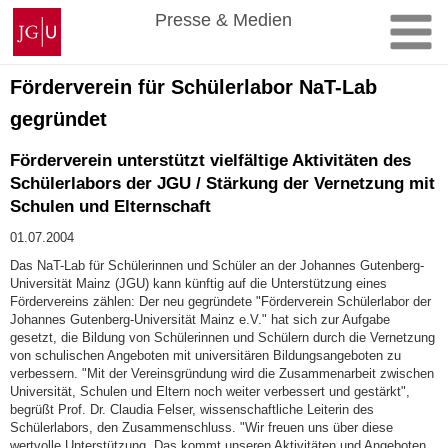
Zum
Johannes
Presse & Medien
Inhalt
Gutenberg-
springen
Universität
Mainz
Förderverein für Schülerlabor NaT-Lab
gegründet
Förderverein unterstützt vielfältige Aktivitäten des
Schülerlabors der JGU / Stärkung der Vernetzung mit
Schulen und Elternschaft
01.07.2004
Das NaT-Lab für Schülerinnen und Schüler an der Johannes Gutenberg-
Universität Mainz (JGU) kann künftig auf die Unterstützung eines
Fördervereins zählen: Der neu gegründete "Förderverein Schülerlabor der
Johannes Gutenberg-Universität Mainz e.V." hat sich zur Aufgabe
gesetzt, die Bildung von Schülerinnen und Schülern durch die Vernetzung
von schulischen Angeboten mit universitären Bildungsangeboten zu
verbessern. "Mit der Vereinsgründung wird die Zusammenarbeit zwischen
Universität, Schulen und Eltern noch weiter verbessert und gestärkt",
begrüßt Prof. Dr. Claudia Felser, wissenschaftliche Leiterin des
Schülerlabors, den Zusammenschluss. "Wir freuen uns über diese
wertvolle Unterstützung. Das kommt unseren Aktivitäten und Angeboten