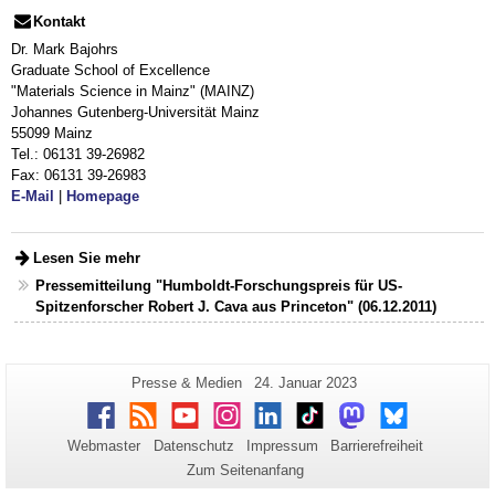
Kontakt
Dr. Mark Bajohrs
Graduate School of Excellence
"Materials Science in Mainz" (MAINZ)
Johannes Gutenberg-Universität Mainz
55099 Mainz
Tel.: 06131 39-26982
Fax: 06131 39-26983
E-Mail
|
Homepage
Lesen Sie mehr
Pressemitteilung "Humboldt-Forschungspreis für US-
Spitzenforscher Robert J. Cava aus Princeton" (06.12.2011)
Zusätzliche
Seiten-
Letzte
Presse & Medien
24. Januar 2023
Name:
Aktualisierung:
Informationen
Facebook
RSS
Youtube
Instagram
LinkedIn
TikTok
Mastodon
Bluesky
zu
Webmaster
Datenschutz
Impressum
Barrierefreiheit
dieser
Zum Seitenanfang
Seite