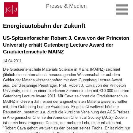
Zum
Johannes
Presse & Medien
Inhalt
Gutenberg-
springen
Universität
Mainz
Energieautobahn der Zukunft
US-Spitzenforscher Robert J. Cava von der Princeton
University erhält Gutenberg Lecture Award der
Graduiertenschule MAINZ
14.04.2011
Die Graduiertenschule Materials Science in Mainz (MAINZ) zeichnet
jährlich einen international herausragenden Wissenschaftler auf dem
Gebiet der Materialwissenschaften mit dem Gutenberg Lecture Award
aus. Der diesjährige Preisträger, Prof. Robert J. Cava von der Princeton
University, erhielt in einer feierlichen Zeremonie den mit €10.000 dotierten
Gutenberg Lecture Award 2011. Mit Cava zeichnet die Graduiertenschule
MAINZ in diesem Jahr einen der angesehensten Materialwissenschaftler
mit dem Gutenberg Lecture Award aus. Er genießt weltweit höchste
Reputation, bestätigt u.a. durch die kürzliche Verleihung des ACS-Preises
in Anorganischer Chemie der American Chemical Society (ACS). Zudem
ist er ein hervorragender Dozent, der mehrere Lehrpreise erhalten hat.
"Robert Cava gehört weltweit zu den besten seines Fachs. Er ist nicht nur