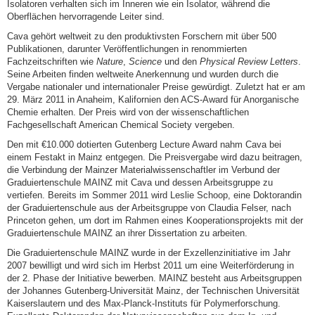
Isolatoren verhalten sich im Inneren wie ein Isolator, während die
Oberflächen hervorragende Leiter sind.
Cava gehört weltweit zu den produktivsten Forschern mit über 500
Publikationen, darunter Veröffentlichungen in renommierten
Fachzeitschriften wie
Nature
,
Science
und den
Physical Review Letters
.
Seine Arbeiten finden weltweite Anerkennung und wurden durch die
Vergabe nationaler und internationaler Preise gewürdigt. Zuletzt hat er am
29. März 2011 in Anaheim, Kalifornien den ACS-Award für Anorganische
Chemie erhalten. Der Preis wird von der wissenschaftlichen
Fachgesellschaft American Chemical Society vergeben.
Den mit €10.000 dotierten Gutenberg Lecture Award nahm Cava bei
einem Festakt in Mainz entgegen. Die Preisvergabe wird dazu beitragen,
die Verbindung der Mainzer Materialwissenschaftler im Verbund der
Graduiertenschule MAINZ mit Cava und dessen Arbeitsgruppe zu
vertiefen. Bereits im Sommer 2011 wird Leslie Schoop, eine Doktorandin
der Graduiertenschule aus der Arbeitsgruppe von Claudia Felser, nach
Princeton gehen, um dort im Rahmen eines Kooperationsprojekts mit der
Graduiertenschule MAINZ an ihrer Dissertation zu arbeiten.
Die Graduiertenschule MAINZ wurde in der Exzellenzinitiative im Jahr
2007 bewilligt und wird sich im Herbst 2011 um eine Weiterförderung in
der 2. Phase der Initiative bewerben. MAINZ besteht aus Arbeitsgruppen
der Johannes Gutenberg-Universität Mainz, der Technischen Universität
Kaiserslautern und des Max-Planck-Instituts für Polymerforschung.