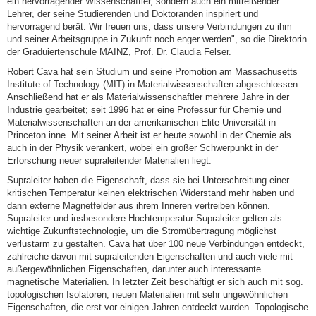
ein hervorragender Wissenschaftler, sondern auch ein mitreißender
Lehrer, der seine Studierenden und Doktoranden inspiriert und
hervorragend berät. Wir freuen uns, dass unsere Verbindungen zu ihm
und seiner Arbeitsgruppe in Zukunft noch enger werden", so die Direktorin
der Graduiertenschule MAINZ, Prof. Dr. Claudia Felser.
Robert Cava hat sein Studium und seine Promotion am Massachusetts
Institute of Technology (MIT) in Materialwissenschaften abgeschlossen.
Anschließend hat er als Materialwissenschaftler mehrere Jahre in der
Industrie gearbeitet; seit 1996 hat er eine Professur für Chemie und
Materialwissenschaften an der amerikanischen Elite-Universität in
Princeton inne. Mit seiner Arbeit ist er heute sowohl in der Chemie als
auch in der Physik verankert, wobei ein großer Schwerpunkt in der
Erforschung neuer supraleitender Materialien liegt.
Supraleiter haben die Eigenschaft, dass sie bei Unterschreitung einer
kritischen Temperatur keinen elektrischen Widerstand mehr haben und
dann externe Magnetfelder aus ihrem Inneren vertreiben können.
Supraleiter und insbesondere Hochtemperatur-Supraleiter gelten als
wichtige Zukunftstechnologie, um die Stromübertragung möglichst
verlustarm zu gestalten. Cava hat über 100 neue Verbindungen entdeckt,
zahlreiche davon mit supraleitenden Eigenschaften und auch viele mit
außergewöhnlichen Eigenschaften, darunter auch interessante
magnetische Materialien. In letzter Zeit beschäftigt er sich auch mit sog.
topologischen Isolatoren, neuen Materialien mit sehr ungewöhnlichen
Eigenschaften, die erst vor einigen Jahren entdeckt wurden. Topologische