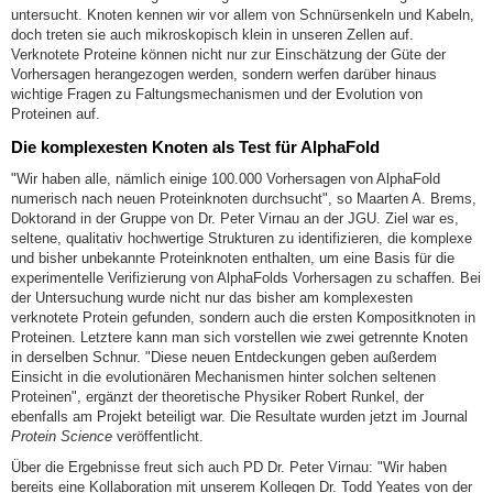
untersucht. Knoten kennen wir vor allem von Schnürsenkeln und Kabeln,
doch treten sie auch mikroskopisch klein in unseren Zellen auf.
Verknotete Proteine können nicht nur zur Einschätzung der Güte der
Vorhersagen herangezogen werden, sondern werfen darüber hinaus
wichtige Fragen zu Faltungsmechanismen und der Evolution von
Proteinen auf.
Die komplexesten Knoten als Test für AlphaFold
"Wir haben alle, nämlich einige 100.000 Vorhersagen von AlphaFold
numerisch nach neuen Proteinknoten durchsucht", so Maarten A. Brems,
Doktorand in der Gruppe von Dr. Peter Virnau an der JGU. Ziel war es,
seltene, qualitativ hochwertige Strukturen zu identifizieren, die komplexe
und bisher unbekannte Proteinknoten enthalten, um eine Basis für die
experimentelle Verifizierung von AlphaFolds Vorhersagen zu schaffen. Bei
der Untersuchung wurde nicht nur das bisher am komplexesten
verknotete Protein gefunden, sondern auch die ersten Kompositknoten in
Proteinen. Letztere kann man sich vorstellen wie zwei getrennte Knoten
in derselben Schnur. "Diese neuen Entdeckungen geben außerdem
Einsicht in die evolutionären Mechanismen hinter solchen seltenen
Proteinen", ergänzt der theoretische Physiker Robert Runkel, der
ebenfalls am Projekt beteiligt war. Die Resultate wurden jetzt im Journal
Protein Science
veröffentlicht.
Über die Ergebnisse freut sich auch PD Dr. Peter Virnau: "Wir haben
bereits eine Kollaboration mit unserem Kollegen Dr. Todd Yeates von der