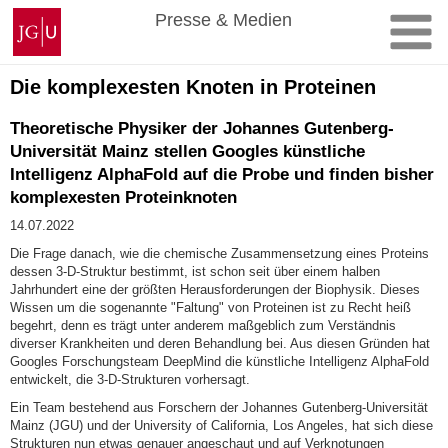
Zum
Johannes
Presse & Medien
Inhalt
Gutenberg-
springen
Universität
Mainz
Die komplexesten Knoten in Proteinen
Theoretische Physiker der Johannes Gutenberg-
Universität Mainz stellen Googles künstliche
Intelligenz AlphaFold auf die Probe und finden bisher
komplexesten Proteinknoten
14.07.2022
Die Frage danach, wie die chemische Zusammensetzung eines Proteins
dessen 3-D-Struktur bestimmt, ist schon seit über einem halben
Jahrhundert eine der größten Herausforderungen der Biophysik. Dieses
Wissen um die sogenannte "Faltung" von Proteinen ist zu Recht heiß
begehrt, denn es trägt unter anderem maßgeblich zum Verständnis
diverser Krankheiten und deren Behandlung bei. Aus diesen Gründen hat
Googles Forschungsteam DeepMind die künstliche Intelligenz AlphaFold
entwickelt, die 3-D-Strukturen vorhersagt.
Ein Team bestehend aus Forschern der Johannes Gutenberg-Universität
Mainz (JGU) und der University of California, Los Angeles, hat sich diese
Strukturen nun etwas genauer angeschaut und auf Verknotungen