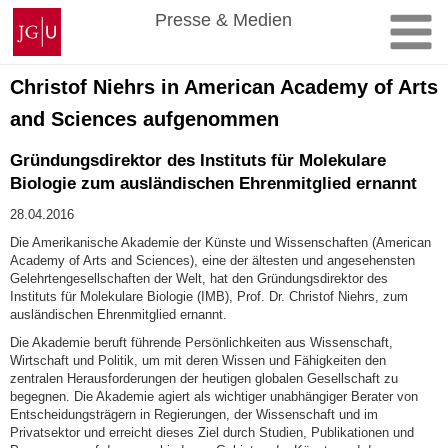
Zum
Johannes
Presse & Medien
Inhalt
Gutenberg-
springen
Universität
Mainz
Christof Niehrs in American Academy of Arts
and Sciences aufgenommen
Gründungsdirektor des Instituts für Molekulare
Biologie zum ausländischen Ehrenmitglied ernannt
28.04.2016
Die Amerikanische Akademie der Künste und Wissenschaften (American
Academy of Arts and Sciences), eine der ältesten und angesehensten
Gelehrtengesellschaften der Welt, hat den Gründungsdirektor des
Instituts für Molekulare Biologie (IMB), Prof. Dr. Christof Niehrs, zum
ausländischen Ehrenmitglied ernannt.
Die Akademie beruft führende Persönlichkeiten aus Wissenschaft,
Wirtschaft und Politik, um mit deren Wissen und Fähigkeiten den
zentralen Herausforderungen der heutigen globalen Gesellschaft zu
begegnen. Die Akademie agiert als wichtiger unabhängiger Berater von
Entscheidungsträgern in Regierungen, der Wissenschaft und im
Privatsektor und erreicht dieses Ziel durch Studien, Publikationen und