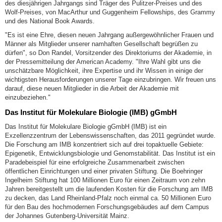
des diesjährigen Jahrgangs sind Träger des Pulitzer-Preises und des
Wolf-Preises, von MacArthur und Guggenheim Fellowships, des Grammy
und des National Book Awards.
"Es ist eine Ehre, diesen neuen Jahrgang außergewöhnlicher Frauen und
Männer als Mitglieder unserer namhaften Gesellschaft begrüßen zu
dürfen", so Don Randel, Vorsitzender des Direktoriums der Akademie, in
der Pressemitteilung der American Academy. "Ihre Wahl gibt uns die
unschätzbare Möglichkeit, ihre Expertise und ihr Wissen in einige der
wichtigsten Herausforderungen unserer Tage einzubringen. Wir freuen uns
darauf, diese neuen Mitglieder in die Arbeit der Akademie mit
einzubeziehen."
Das Institut für Molekulare Biologie (IMB) gGmbH
Das Institut für Molekulare Biologie gGmbH (IMB) ist ein
Exzellenzzentrum der Lebenswissenschaften, das 2011 gegründet wurde.
Die Forschung am IMB konzentriert sich auf drei topaktuelle Gebiete:
Epigenetik, Entwicklungsbiologie und Genomstabilität. Das Institut ist ein
Paradebeispiel für eine erfolgreiche Zusammenarbeit zwischen
öffentlichen Einrichtungen und einer privaten Stiftung. Die Boehringer
Ingelheim Stiftung hat 100 Millionen Euro für einen Zeitraum von zehn
Jahren bereitgestellt um die laufenden Kosten für die Forschung am IMB
zu decken, das Land Rheinland-Pfalz noch einmal ca. 50 Millionen Euro
für den Bau des hochmodernen Forschungsgebäudes auf dem Campus
der Johannes Gutenberg-Universität Mainz.