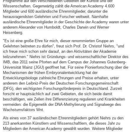
Programme auf den verschiedenen Gebieten der Künste und der
Wissenschaften. Gegenwärtig zählt die American Academy 4.600
Mitglieder und 600 ausländische Ehrenmitglieder, darunter die
herausragendsten Gelehrten und Forscher weltweit. Namhafte
ausländische Ehrenmitglieder in der Geschichte der Academy waren unter
anderem Alexander von Humboldt, Charles Darwin und Werner
Heisenberg.
"Es ist eine große Ehre für mich, dieser renommierten Gruppe an
Gelehrten beitreten zu dürfen", freut sich Prof. Dr. Christof Niehrs, "und
ich freue mich schon sehr darauf, an den Aktivitäten der Akademie
teilzunehmen." Niehrs ist Gründungs- und wissenschaftlicher Direktor des
IMB, das 2011 seine Pforten auf dem Campus der Johannes Gutenberg-
Universität Mainz (JGU) geöffnet hat. Für seine Pionierforschung über die
Mechanismen der frühen Embryonalentwicklung hat der
Entwicklungsbiologe zahlreiche Ehrungen und Preise erhalten, unter
anderem den Leibniz-Preis der Deutschen Forschungsgemeinschaft
(DFG), den wichtigsten Forschungsförderpreis in Deutschland. Zurzeit
forscht er hauptsächlich auf zwei Gebieten, die sich beide damit
beschäftigen, wie Zellen ihre Differenzierung regulieren und Krankheiten
vermeiden: die Epigenetik der DNA-Methylierung und Signalwege des
Wachstumsfaktors Wnt.
Als eines von 37 ausländischen Ehrenmitgliedern gehört Niehrs zu den
213 anerkannten Künstlern und Wissenschaftlern, die dieses Jahr zu
Mitgliedern der American Academy gewählt wurden. Weitere Mitglieder