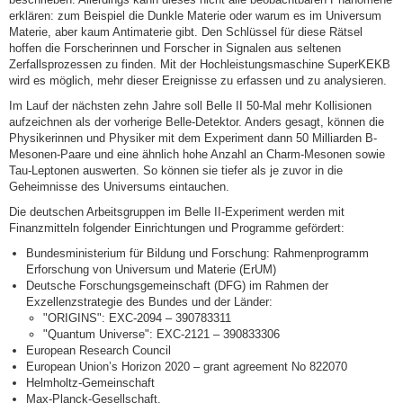
erklären: zum Beispiel die Dunkle Materie oder warum es im Universum
Materie, aber kaum Antimaterie gibt. Den Schlüssel für diese Rätsel
hoffen die Forscherinnen und Forscher in Signalen aus seltenen
Zerfallsprozessen zu finden. Mit der Hochleistungsmaschine SuperKEKB
wird es möglich, mehr dieser Ereignisse zu erfassen und zu analysieren.
Im Lauf der nächsten zehn Jahre soll Belle II 50-Mal mehr Kollisionen
aufzeichnen als der vorherige Belle-Detektor. Anders gesagt, können die
Physikerinnen und Physiker mit dem Experiment dann 50 Milliarden B-
Mesonen-Paare und eine ähnlich hohe Anzahl an Charm-Mesonen sowie
Tau-Leptonen auswerten. So können sie tiefer als je zuvor in die
Geheimnisse des Universums eintauchen.
Die deutschen Arbeitsgruppen im Belle II-Experiment werden mit
Finanzmitteln folgender Einrichtungen und Programme gefördert:
Bundesministerium für Bildung und Forschung: Rahmenprogramm
Erforschung von Universum und Materie (ErUM)
Deutsche Forschungsgemeinschaft (DFG) im Rahmen der
Exzellenzstrategie des Bundes und der Länder:
"ORIGINS": EXC-2094 – 390783311
"Quantum Universe": EXC-2121 – 390833306
European Research Council
European Union’s Horizon 2020 – grant agreement No 822070
Helmholtz-Gemeinschaft
Max-Planck-Gesellschaft.