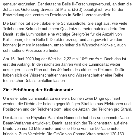
genauer ergründen. Der deutsche Belle II-Forschungsverbund, an dem die
Johannes Gutenberg-Universität Mainz (JGU) beteiligt ist, war für die
Entwicklung des zentralen Detektors in Belle II verantwortlich.
Die Luminosität spielt dabei eine Schlüsselrolle. Sie sagt aus, wie viele
Teilchen pro Sekunde auf einem Quadratzentimeter aufeinandertreffen.
Damit ist die Luminosität eine wichtige Stellgröße für die Anzahl von
Kollisionen, die im Belle II-Detektor erzeugt und ausgewertet werden
können: je mehr Messdaten, umso höher die Wahrscheinlichkeit, auch
sehr seltene Prozesse zu finden.
34
-2
-1
Am 15. Juni 2020 lag der Wert bei 2,22 mal 10
cm
s
. Doch das ist
erst der Anfang: In den nächsten Jahren wird die Luminosität weiter
ansteigen – nach Plan auf das 40-fache des aktuellen Rekords. Dafür
haben sich die Wissenschaftlerinnen und Wissenschaftler eine Reihe
technischer Details einfallen lassen.
Ziel: Erhöhung der Kollisionsrate
Um eine hohe Luminosität zu erzielen, können zwei Dinge optimiert
werden: die Dichte der beiden gegenläufigen Strahlen aus Elektronen und
Positronen und der Teilchenstrom, also die Anzahl der Teilchen pro Strahl.
Der italienische Physiker Pantaleo Raimondo hat das so genannte Nano-
Beam-Verfahren entwickelt. Damit lässt sich der Teilchenstrahl auf eine
Breite von nur 10 Mikrometer und eine Höhe von nur 50 Nanometer
bündeln. Zum Vergleich: Die Größe von Corona-Viren beträgt 120-160