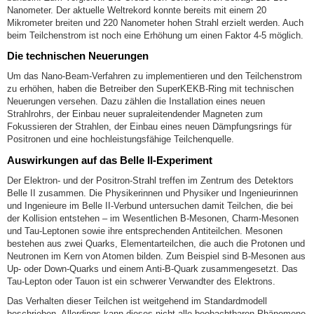
Nanometer. Der aktuelle Weltrekord konnte bereits mit einem 20
Mikrometer breiten und 220 Nanometer hohen Strahl erzielt werden. Auch
beim Teilchenstrom ist noch eine Erhöhung um einen Faktor 4-5 möglich.
Die technischen Neuerungen
Um das Nano-Beam-Verfahren zu implementieren und den Teilchenstrom
zu erhöhen, haben die Betreiber den SuperKEKB-Ring mit technischen
Neuerungen versehen. Dazu zählen die Installation eines neuen
Strahlrohrs, der Einbau neuer supraleitendender Magneten zum
Fokussieren der Strahlen, der Einbau eines neuen Dämpfungsrings für
Positronen und eine hochleistungsfähige Teilchenquelle.
Auswirkungen auf das Belle II-Experiment
Der Elektron- und der Positron-Strahl treffen im Zentrum des Detektors
Belle II zusammen. Die Physikerinnen und Physiker und Ingenieurinnen
und Ingenieure im Belle II-Verbund untersuchen damit Teilchen, die bei
der Kollision entstehen – im Wesentlichen B-Mesonen, Charm-Mesonen
und Tau-Leptonen sowie ihre entsprechenden Antiteilchen. Mesonen
bestehen aus zwei Quarks, Elementarteilchen, die auch die Protonen und
Neutronen im Kern von Atomen bilden. Zum Beispiel sind B-Mesonen aus
Up- oder Down-Quarks und einem Anti-B-Quark zusammengesetzt. Das
Tau-Lepton oder Tauon ist ein schwerer Verwandter des Elektrons.
Das Verhalten dieser Teilchen ist weitgehend im Standardmodell
beschrieben. Allerdings kann dieses nicht alle beobachtbaren Phänomene