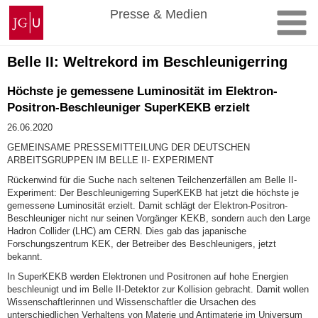
Zum
Johannes
Presse & Medien
Inhalt
Gutenberg-
springen
Universität
Mainz
Belle II: Weltrekord im Beschleunigerring
Höchste je gemessene Luminosität im Elektron-
Positron-Beschleuniger SuperKEKB erzielt
26.06.2020
GEMEINSAME PRESSEMITTEILUNG DER DEUTSCHEN
ARBEITSGRUPPEN IM BELLE II- EXPERIMENT
Rückenwind für die Suche nach seltenen Teilchenzerfällen am Belle II-
Experiment: Der Beschleunigerring SuperKEKB hat jetzt die höchste je
gemessene Luminosität erzielt. Damit schlägt der Elektron-Positron-
Beschleuniger nicht nur seinen Vorgänger KEKB, sondern auch den Large
Hadron Collider (LHC) am CERN. Dies gab das japanische
Forschungszentrum KEK, der Betreiber des Beschleunigers, jetzt
bekannt.
In SuperKEKB werden Elektronen und Positronen auf hohe Energien
beschleunigt und im Belle II-Detektor zur Kollision gebracht. Damit wollen
Wissenschaftlerinnen und Wissenschaftler die Ursachen des
unterschiedlichen Verhaltens von Materie und Antimaterie im Universum