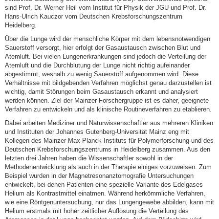
sind Prof. Dr. Werner Heil vom Institut für Physik der JGU und Prof. Dr.
Hans-Ulrich Kauczor vom Deutschen Krebsforschungszentrum
Heidelberg.
Über die Lunge wird der menschliche Körper mit dem lebensnotwendigen
Sauerstoff versorgt, hier erfolgt der Gasaustausch zwischen Blut und
Atemluft. Bei vielen Lungenerkrankungen sind jedoch die Verteilung der
Atemluft und die Durchblutung der Lunge nicht richtig aufeinander
abgestimmt, weshalb zu wenig Sauerstoff aufgenommen wird. Diese
Verhältnisse mit bildgebenden Verfahren möglichst genau darzustellen ist
wichtig, damit Störungen beim Gasaustausch erkannt und analysiert
werden können. Ziel der Mainzer Forschergruppe ist es daher, geeignete
Verfahren zu entwickeln und als klinische Routineverfahren zu etablieren.
Dabei arbeiten Mediziner und Naturwissenschaftler aus mehreren Kliniken
und Instituten der Johannes Gutenberg-Universität Mainz eng mit
Kollegen des Mainzer Max-Planck-Instituts für Polymerforschung und des
Deutschen Krebsforschungszentrums in Heidelberg zusammen. Aus den
letzten drei Jahren haben die Wissenschaftler sowohl in der
Methodenentwicklung als auch in der Therapie einiges vorzuweisen. Zum
Beispiel wurden in der Magnetresonanztomografie Untersuchungen
entwickelt, bei denen Patienten eine spezielle Variante des Edelgases
Helium als Kontrastmittel einatmen. Während herkömmliche Verfahren,
wie eine Röntgenuntersuchung, nur das Lungengewebe abbilden, kann mit
Helium erstmals mit hoher zeitlicher Auflösung die Verteilung des