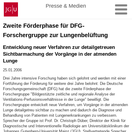
Zum
Johannes
Presse & Medien
Inhalt
Gutenberg-
springen
Universität
Mainz
Zweite Förderphase für DFG-
Forschergruppe zur Lungenbelüftung
Entwicklung neuer Verfahren zur detailgetreuen
Sichtbarmachung der Vorgänge in der atmenden
Lunge
25.01.2006
Drei Jahre intensive Forschung haben sich gelohnt und werden mit einer
Fortführung der Förderung für weitere drei Jahre belohnt: Die Deutsche
Forschungsgemeinschaft (DFG) hat die zweite Förderphase der
Forschergruppe "Bildgestützte zeitliche und regionale Analyse der
Ventilations-Perfusionsverhältnisse in der Lunge" bewilligt. Die
Forschergruppe entwickelt neue Verfahren, um Vorgänge in der atmenden
Lunge detailgetreu sichtbar zu machen und dadurch die Diagnose und
Behandlung von Patienten mit Lungenerkrankungen zu verbessern.
Sprecher der Gruppe ist Prof. Dr. Christoph Düber, Direktor der Klinik für
Diagnostische und Interventionelle Radiologie am Universitätsklinikum der
Johannes Gutenberg-Universität Mainz (JGU). Stellvertretende Sprecher