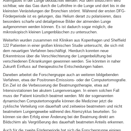
Atemgases in der Lunge beobachtet werden. Auf dem Bildschirm wird
sichtbar, wie das Gas durch die Luftröhre in die Lunge und dort bis in die
kleinsten Verästelungen der Bronchien strömt. Während der ersten DFG-
Förderperiode ist es gelungen, das Helium derart zu polarisieren, dass
besonders scharfe und detailgetreue Bilder der atmenden Lunge
aufgenommen werden können. Es ist dadurch sogar möglich, die
mikroskopisch kleinen Lungenbläschen zu untersuchen.
Weiterhin wurden zusammen mit Kliniken aus Kopenhagen und Sheffield
122 Patienten in einer großen klinischen Studie untersucht, die sich mit
dem neuartigen Verfahren beschäftigt. Hierdurch konnten neue
Erkenntnisse über die Verschlechterung der Lungenbelüftung bei
verschiedenen Erkrankungen gewonnen werden. Sie könnten in naher
Zukunft Einfluss auf therapeutische Entscheidungen haben.
Daneben arbeitet die Forschergruppe auch an weiteren bildgebenden
Verfahren, etwa der Positronen-Emissions- oder der Computertomografie.
Ein Ziel ist die Verbesserung der Beatmungstherapie, etwa auf
Intensivstationen bei akutem Lungenversagen. In einem solchen Fall
muss der Patient künstlich beatmet werden. Mit der sogenannten
dynamischen Computertomografie können die Mediziner jetzt die
zyklische Verteilung von dauerhaft und zeitweise beatmetem und nicht
beatmetem Lungengewebe während des Atemzyklus beurteilen. So
können sie den Erfolg einer Änderung bei der Beatmung direkt am
Bildschirm als Vergrößerung des dauerhaft beatmeten Anteils erkennen.
Auch für die zweite Förderperiode hat sich die Forschergruppe einiges