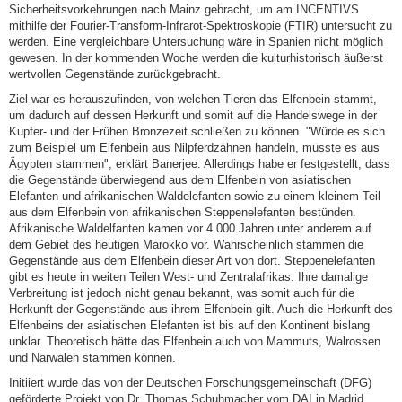
Sicherheitsvorkehrungen nach Mainz gebracht, um am INCENTIVS
mithilfe der Fourier-Transform-Infrarot-Spektroskopie (FTIR) untersucht zu
werden. Eine vergleichbare Untersuchung wäre in Spanien nicht möglich
gewesen. In der kommenden Woche werden die kulturhistorisch äußerst
wertvollen Gegenstände zurückgebracht.
Ziel war es herauszufinden, von welchen Tieren das Elfenbein stammt,
um dadurch auf dessen Herkunft und somit auf die Handelswege in der
Kupfer- und der Frühen Bronzezeit schließen zu können. "Würde es sich
zum Beispiel um Elfenbein aus Nilpferdzähnen handeln, müsste es aus
Ägypten stammen", erklärt Banerjee. Allerdings habe er festgestellt, dass
die Gegenstände überwiegend aus dem Elfenbein von asiatischen
Elefanten und afrikanischen Waldelefanten sowie zu einem kleinem Teil
aus dem Elfenbein von afrikanischen Steppenelefanten bestünden.
Afrikanische Waldelfanten kamen vor 4.000 Jahren unter anderem auf
dem Gebiet des heutigen Marokko vor. Wahrscheinlich stammen die
Gegenstände aus dem Elfenbein dieser Art von dort. Steppenelefanten
gibt es heute in weiten Teilen West- und Zentralafrikas. Ihre damalige
Verbreitung ist jedoch nicht genau bekannt, was somit auch für die
Herkunft der Gegenstände aus ihrem Elfenbein gilt. Auch die Herkunft des
Elfenbeins der asiatischen Elefanten ist bis auf den Kontinent bislang
unklar. Theoretisch hätte das Elfenbein auch von Mammuts, Walrossen
und Narwalen stammen können.
Initiiert wurde das von der Deutschen Forschungsgemeinschaft (DFG)
geförderte Projekt von Dr. Thomas Schuhmacher vom DAI in Madrid.