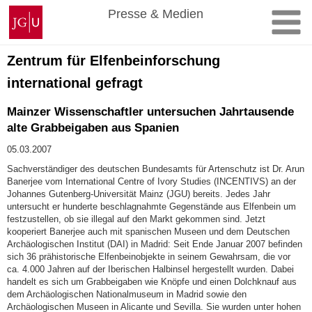
Zum
Johannes
Presse & Medien
Inhalt
Gutenberg-
springen
Universität
Mainz
Zentrum für Elfenbeinforschung
international gefragt
Mainzer Wissenschaftler untersuchen Jahrtausende
alte Grabbeigaben aus Spanien
05.03.2007
Sachverständiger des deutschen Bundesamts für Artenschutz ist Dr. Arun
Banerjee vom International Centre of Ivory Studies (INCENTIVS) an der
Johannes Gutenberg-Universität Mainz (JGU) bereits. Jedes Jahr
untersucht er hunderte beschlagnahmte Gegenstände aus Elfenbein um
festzustellen, ob sie illegal auf den Markt gekommen sind. Jetzt
kooperiert Banerjee auch mit spanischen Museen und dem Deutschen
Archäologischen Institut (DAI) in Madrid: Seit Ende Januar 2007 befinden
sich 36 prähistorische Elfenbeinobjekte in seinem Gewahrsam, die vor
ca. 4.000 Jahren auf der Iberischen Halbinsel hergestellt wurden. Dabei
handelt es sich um Grabbeigaben wie Knöpfe und einen Dolchknauf aus
dem Archäologischen Nationalmuseum in Madrid sowie den
Archäologischen Museen in Alicante und Sevilla. Sie wurden unter hohen