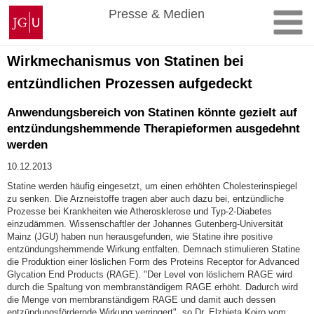
Zum
Johannes
Presse & Medien
Inhalt
Gutenberg-
springen
Universität
Mainz
Wirkmechanismus von Statinen bei
entzündlichen Prozessen aufgedeckt
Anwendungsbereich von Statinen könnte gezielt auf
entzündungshemmende Therapieformen ausgedehnt
werden
10.12.2013
Statine werden häufig eingesetzt, um einen erhöhten Cholesterinspiegel
zu senken. Die Arzneistoffe tragen aber auch dazu bei, entzündliche
Prozesse bei Krankheiten wie Atherosklerose und Typ-2-Diabetes
einzudämmen. Wissenschaftler der Johannes Gutenberg-Universität
Mainz (JGU) haben nun herausgefunden, wie Statine ihre positive
entzündungshemmende Wirkung entfalten. Demnach stimulieren Statine
die Produktion einer löslichen Form des Proteins Receptor for Advanced
Glycation End Products (RAGE). "Der Level von löslichem RAGE wird
durch die Spaltung von membranständigem RAGE erhöht. Dadurch wird
die Menge von membranständigem RAGE und damit auch dessen
entzündungsfördernde Wirkung verringert", so Dr. Elzbieta Kojro vom