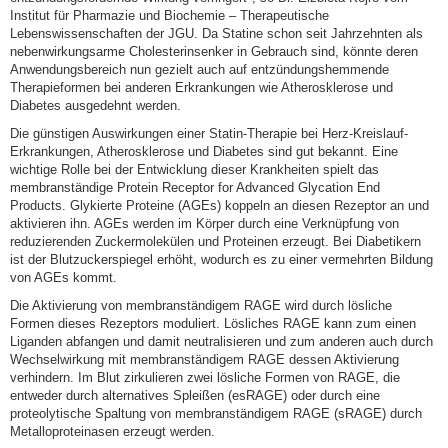
Institut für Pharmazie und Biochemie – Therapeutische
Lebenswissenschaften der JGU. Da Statine schon seit Jahrzehnten als
nebenwirkungsarme Cholesterinsenker in Gebrauch sind, könnte deren
Anwendungsbereich nun gezielt auch auf entzündungshemmende
Therapieformen bei anderen Erkrankungen wie Atherosklerose und
Diabetes ausgedehnt werden.
Die günstigen Auswirkungen einer Statin-Therapie bei Herz-Kreislauf-
Erkrankungen, Atherosklerose und Diabetes sind gut bekannt. Eine
wichtige Rolle bei der Entwicklung dieser Krankheiten spielt das
membranständige Protein Receptor for Advanced Glycation End
Products. Glykierte Proteine (AGEs) koppeln an diesen Rezeptor an und
aktivieren ihn. AGEs werden im Körper durch eine Verknüpfung von
reduzierenden Zuckermolekülen und Proteinen erzeugt. Bei Diabetikern
ist der Blutzuckerspiegel erhöht, wodurch es zu einer vermehrten Bildung
von AGEs kommt.
Die Aktivierung von membranständigem RAGE wird durch lösliche
Formen dieses Rezeptors moduliert. Lösliches RAGE kann zum einen
Liganden abfangen und damit neutralisieren und zum anderen auch durch
Wechselwirkung mit membranständigem RAGE dessen Aktivierung
verhindern. Im Blut zirkulieren zwei lösliche Formen von RAGE, die
entweder durch alternatives Spleißen (esRAGE) oder durch eine
proteolytische Spaltung von membranständigem RAGE (sRAGE) durch
Metalloproteinasen erzeugt werden.