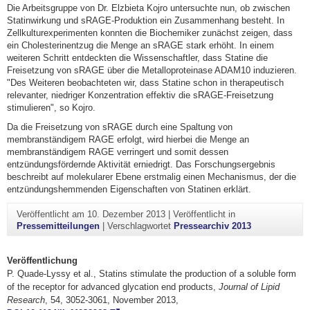
Die Arbeitsgruppe von Dr. Elzbieta Kojro untersuchte nun, ob zwischen
Statinwirkung und sRAGE-Produktion ein Zusammenhang besteht. In
Zellkulturexperimenten konnten die Biochemiker zunächst zeigen, dass
ein Cholesterinentzug die Menge an sRAGE stark erhöht. In einem
weiteren Schritt entdeckten die Wissenschaftler, dass Statine die
Freisetzung von sRAGE über die Metalloproteinase ADAM10 induzieren.
"Des Weiteren beobachteten wir, dass Statine schon in therapeutisch
relevanter, niedriger Konzentration effektiv die sRAGE-Freisetzung
stimulieren", so Kojro.
Da die Freisetzung von sRAGE durch eine Spaltung von
membranständigem RAGE erfolgt, wird hierbei die Menge an
membranständigem RAGE verringert und somit dessen
entzündungsfördernde Aktivität erniedrigt. Das Forschungsergebnis
beschreibt auf molekularer Ebene erstmalig einen Mechanismus, der die
entzündungshemmenden Eigenschaften von Statinen erklärt.
Veröffentlicht am
10. Dezember 2013
|
Veröffentlicht in
Pressemitteilungen
|
Verschlagwortet
Pressearchiv 2013
Veröffentlichung
P. Quade-Lyssy et al., Statins stimulate the production of a soluble form
of the receptor for advanced glycation end products,
Journal of Lipid
Research
, 54, 3052-3061, November 2013,