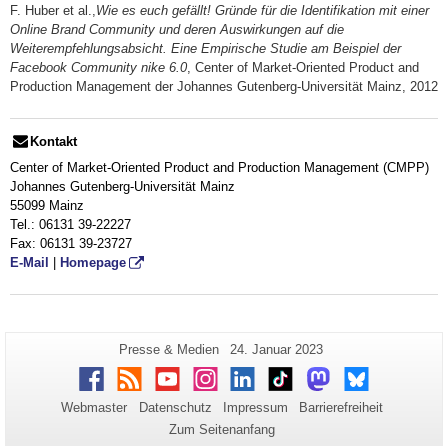
F. Huber et al.,
Wie es euch gefällt! Gründe für die Identifikation mit einer
Online Brand Community und deren Auswirkungen auf die
Weiterempfehlungsabsicht. Eine Empirische Studie am Beispiel der
Facebook Community nike 6.0
, Center of Market-Oriented Product and
Production Management der Johannes Gutenberg-Universität Mainz, 2012
Kontakt
Center of Market-Oriented Product and Production Management (CMPP)
Johannes Gutenberg-Universität Mainz
55099 Mainz
Tel.: 06131 39-22227
Fax: 06131 39-23727
E-Mail
|
Homepage
Zusätzliche
Seiten-
Letzte
Presse & Medien
24. Januar 2023
Name:
Aktualisierung:
Informationen
Facebook
RSS
Youtube
Instagram
LinkedIn
TikTok
Mastodon
Bluesky
zu
Webmaster
Datenschutz
Impressum
Barrierefreiheit
dieser
Zum Seitenanfang
Seite