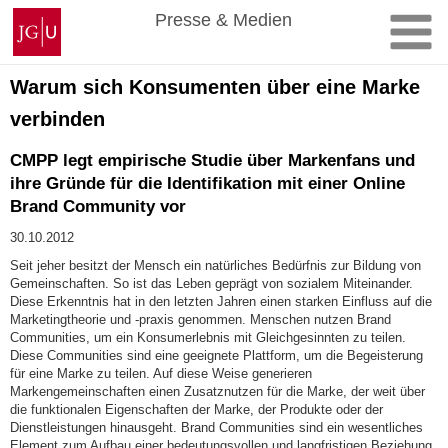
Zum
Johannes
Presse & Medien
Inhalt
Gutenberg-
springen
Universität
Mainz
Warum sich Konsumenten über eine Marke
verbinden
CMPP legt empirische Studie über Markenfans und
ihre Gründe für die Identifikation mit einer Online
Brand Community vor
30.10.2012
Seit jeher besitzt der Mensch ein natürliches Bedürfnis zur Bildung von
Gemeinschaften. So ist das Leben geprägt von sozialem Miteinander.
Diese Erkenntnis hat in den letzten Jahren einen starken Einfluss auf die
Marketingtheorie und -praxis genommen. Menschen nutzen Brand
Communities, um ein Konsumerlebnis mit Gleichgesinnten zu teilen.
Diese Communities sind eine geeignete Plattform, um die Begeisterung
für eine Marke zu teilen. Auf diese Weise generieren
Markengemeinschaften einen Zusatznutzen für die Marke, der weit über
die funktionalen Eigenschaften der Marke, der Produkte oder der
Dienstleistungen hinausgeht. Brand Communities sind ein wesentliches
Element zum Aufbau einer bedeutungsvollen und langfristigen Beziehung